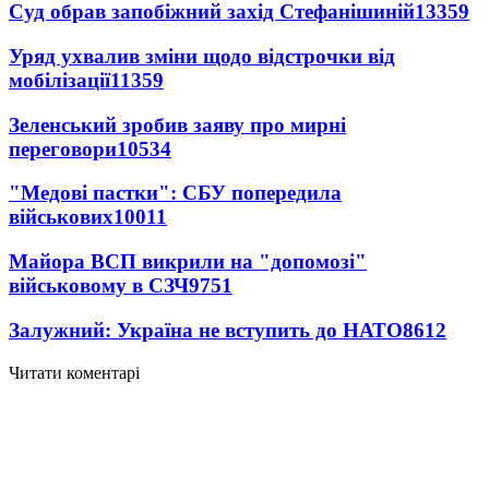
Суд обрав запобіжний захід Стефанішиній
13359
Уряд ухвалив зміни щодо відстрочки від
мобілізації
11359
Зеленський зробив заяву про мирні
переговори
10534
"Медові пастки": СБУ попередила
військових
10011
Майора ВСП викрили на "допомозі"
військовому в СЗЧ
9751
Залужний: Україна не вступить до НАТО
8612
Читати коментарі