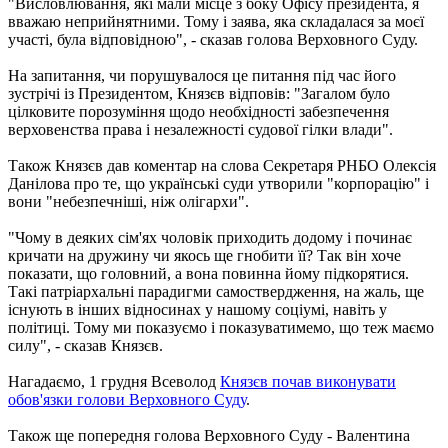
"Висловлювання, які мали місце з боку Офісу президента, я
вважаю неприйнятними. Тому і заява, яка складалася за моєї
участі, була відповідною", - сказав голова Верховного Суду.
На запитання, чи порушувалося це питання під час його
зустрічі із Президентом, Князєв відповів: "Загалом було
цілковите порозуміння щодо необхідності забезпечення
верховенства права і незалежності судової гілки влади".
Також Князєв дав коментар на слова Секретаря РНБО Олексія
Данілова про те, що українські суди утворили "корпорацію" і
вони "небезпечніші, ніж олігархи".
"Чому в деяких сім'ях чоловік приходить додому і починає
кричати на дружину чи якось ще гнобити її? Так він хоче
показати, що головний, а вона повинна йому підкорятися.
Такі патріархальні парадигми самоствердження, на жаль, ще
існують в інших відносинах у нашому соціумі, навіть у
політиці. Тому ми показуємо і показуватимемо, що теж маємо
силу", - сказав Князєв.
Нагадаємо, 1 грудня Всеволод
Князєв почав виконувати
обов'язки голови Верховного Суду
.
Також ще попередня голова Верховного Суду - Валентина