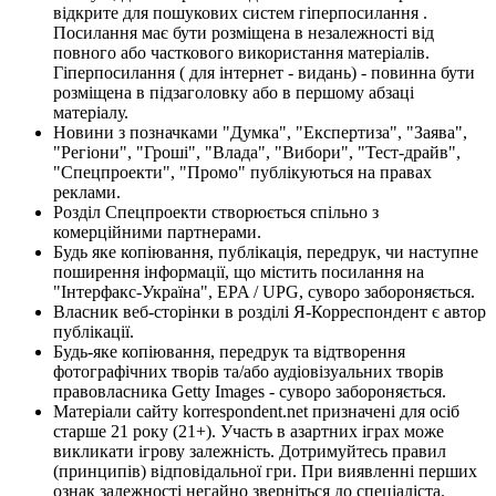
відкрите для пошукових систем гіперпосилання .
Посилання має бути розміщена в незалежності від
повного або часткового використання матеріалів.
Гіперпосилання ( для інтернет - видань) - повинна бути
розміщена в підзаголовку або в першому абзаці
матеріалу.
Новини з позначками "Думка", "Експертиза", "Заява",
"Регіони", "Гроші", "Влада", "Вибори", "Тест-драйв",
"Спецпроекти", "Промо" публікуються на правах
реклами.
Розділ Спецпроекти створюється спільно з
комерційними партнерами.
Будь яке копіювання, публікація, передрук, чи наступне
поширення інформації, що містить посилання на
"Інтерфакс-Україна", EPA / UPG, суворо забороняється.
Власник веб-сторінки в розділі Я-Корреспондент є автор
публікації.
Будь-яке копіювання, передрук та відтворення
фотографічних творів та/або аудіовізуальних творів
правовласника Getty Images - суворо забороняється.
Матеріали сайту korrespondent.net призначені для осіб
старше 21 року (21+). Участь в азартних іграх може
викликати ігрову залежність. Дотримуйтесь правил
(принципів) відповідальної гри. При виявленні перших
ознак залежності негайно зверніться до спеціаліста.