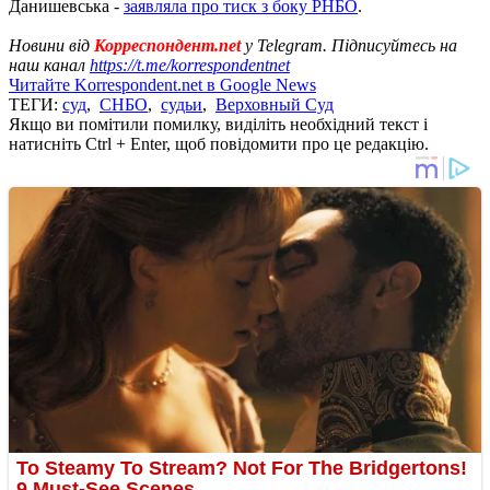
Данишевська -
заявляла про тиск з боку РНБО
.
Новини від
Корреспондент.net
у Telegram. Підписуйтесь на
наш канал
https://t.me/korrespondentnet
Читайте Korrespondent.net в Google News
ТЕГИ:
суд
,
СНБО
,
судьи
,
Верховный Суд
Якщо ви помітили помилку, виділіть необхідний текст і
натисніть Ctrl + Enter, щоб повідомити про це редакцію.