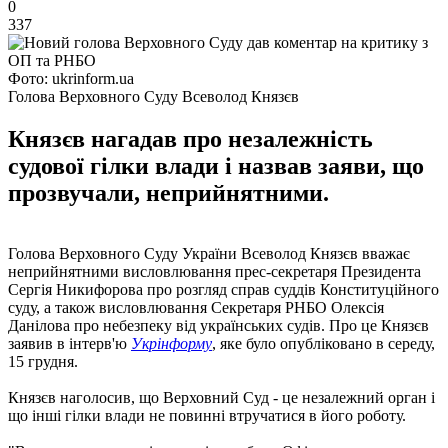
0
337
Фото: ukrinform.ua
Голова Верховного Суду Всеволод Князєв
Князєв нагадав про незалежність
судової гілки влади і назвав заяви, що
прозвучали, неприйнятними.
Голова Верховного Суду України Всеволод Князєв вважає
неприйнятними висловлювання прес-секретаря Президента
Сергія Никифорова про розгляд справ суддів Конституційного
суду, а також висловлювання Секретаря РНБО Олексія
Данілова про небезпеку від українських судів. Про це Князєв
заявив в інтерв'ю
Укрінформу
, яке було опубліковано в середу,
15 грудня.
Князєв наголосив, що Верховний Суд - це незалежний орган і
що інші гілки влади не повинні втручатися в його роботу.