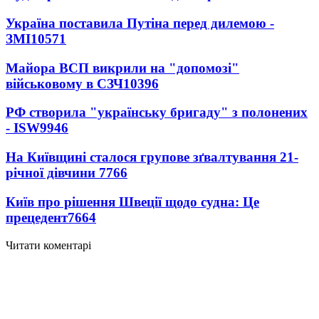
Україна поставила Путіна перед дилемою -
ЗМІ
10571
Майора ВСП викрили на "допомозі"
військовому в СЗЧ
10396
РФ створила "українську бригаду" з полонених
- ISW
9946
На Київщині сталося групове зґвалтування 21-
річної дівчини
7766
Київ про рішення Швеції щодо судна: Це
прецедент
7664
Читати коментарі