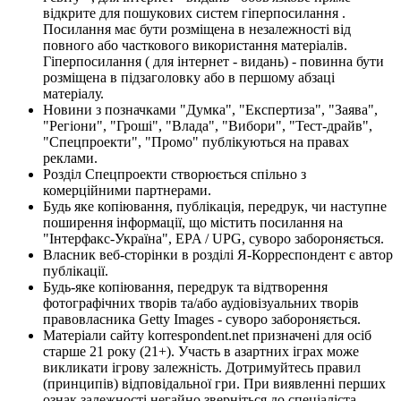
відкрите для пошукових систем гіперпосилання .
Посилання має бути розміщена в незалежності від
повного або часткового використання матеріалів.
Гіперпосилання ( для інтернет - видань) - повинна бути
розміщена в підзаголовку або в першому абзаці
матеріалу.
Новини з позначками "Думка", "Експертиза", "Заява",
"Регіони", "Гроші", "Влада", "Вибори", "Тест-драйв",
"Спецпроекти", "Промо" публікуються на правах
реклами.
Розділ Спецпроекти створюється спільно з
комерційними партнерами.
Будь яке копіювання, публікація, передрук, чи наступне
поширення інформації, що містить посилання на
"Інтерфакс-Україна", EPA / UPG, суворо забороняється.
Власник веб-сторінки в розділі Я-Корреспондент є автор
публікації.
Будь-яке копіювання, передрук та відтворення
фотографічних творів та/або аудіовізуальних творів
правовласника Getty Images - суворо забороняється.
Матеріали сайту korrespondent.net призначені для осіб
старше 21 року (21+). Участь в азартних іграх може
викликати ігрову залежність. Дотримуйтесь правил
(принципів) відповідальної гри. При виявленні перших
ознак залежності негайно зверніться до спеціаліста.