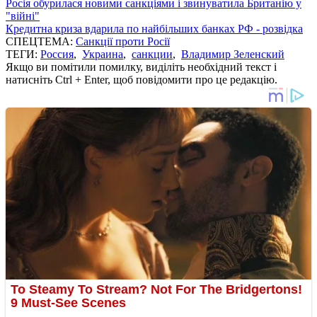
Росія обурилася новими санкціями і звинуватила Британію у
"війні"
Кредитна криза вдарила по найбільших банках РФ - розвідка
СПЕЦТЕМА:
Санкції проти Росії
ТЕГИ:
Россия
,
Украина
,
санкции
,
Владимир Зеленский
Якщо ви помітили помилку, виділіть необхідний текст і
натисніть Ctrl + Enter, щоб повідомити про це редакцію.