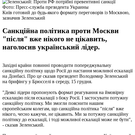
Фото: Пресс-служба президента Украины
Київ готовий до будь-якого формату переговорів із Москвою,
зазначив Зеленський
Санкційна політика проти Москви
"після" вже нікого не цікавить,
наголосив український лідер.
Західні країни повинні проводити попереджувальну
санкційну політику щодо Росії до настання можливої ​​ескалації
на Донбасі. Про це сказав президент Володимир Зеленський
на брифінгу у Брюсселі в середу, 15 грудня.
"Деякі лідери пропонують формат реагування на ймовірну
ескалацію після ескалації з боку Росії. І застосувати потужну
санкційну політику. Ми змогли пояснити нашим
європейським колегам, що санкційна політика "після" вже
нікого, чесно кажучи, не цікавить. Ми за потужну санкційну
політику до ескалації, і тоді можливої ​​ескалації може не бути",
- сказав Зеленський.