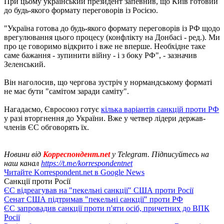
При цьому український президент запевнив, що Київ готовий
до будь-якого формату переговорів із Росією.
"Україна готова до будь-якого формату переговорів із РФ щодо
врегулювання цього процесу (конфлікту на Донбасі - ред.). Ми
про це говоримо відкрито і вже не вперше. Необхідне таке
саме бажання - зупинити війну - і з боку РФ", - зазначив
Зеленський.
Він наголосив, що чергова зустріч у нормандському форматі
не має бути "самітом заради саміту".
Нагадаємо, Євросоюз готує
кілька варіантів санкцій проти РФ
у разі вторгнення до України. Вже у четвер лідери держав-
членів ЄС обговорять їх.
Новини від
Корреспондент.net
у Telegram. Підписуйтесь на
наш канал
https://t.me/korrespondentnet
Читайте Korrespondent.net в Google News
Санкції проти Росії
ЄС відреагував на "пекельні санкції" США проти Росії
Сенат США підтримав "пекельні санкції" проти РФ
ЄС запровадив санкції проти п'яти осіб, причетних до ВПК
Росії