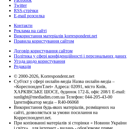
Facebook
Twitter
RSS-стрічки
E-mail розсилка
Контакти
Реклама на сайті
Використання матеріалів korrespondent.net
Правила користування сайтом
Договір користування сайтом
Політика у сфері конфіденційності і персональних даних
Угода щодо користування
Редакція
© 2000-2026, Korrespondent.net
Суб'єкт у сфері онлайн-медіа Назва онлайн-медіа –
«КореспонденТ.net» Адреса: 02091, місто Київ,
ХАРКІВСЬКЕ ШОСЕ, будинок 172-Б, офіс 208/1 E-mail:
sunlight@mediadim.com.ua
Телефон: 044-205-43-00
Ідентифікатор медіа – R40-06068
Використання будь-яких матеріалів, розміщених на
сайті, дозволяється за умови посилання на
Корреспондент.net.
При копіюванні матеріалів зі сторінки « Новини України
і світу» , для інтернет - видань - обов'язкове пряме