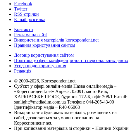
Facebook
Twitter
RSS-стрічки
E-mail розсилка
Контакти
Реклама на сайті
Використання матеріалів korrespondent.net
Правила користування сайтом
Договір користування сайтом
Політика у сфері конфіденційності і персональних даних
Угода щодо користування
Редакція
© 2000-2026, Korrespondent.net
Суб'єкт у сфері онлайн-медіа Назва онлайн-медіа –
«КореспонденТ.net» Адреса: 02091, місто Київ,
ХАРКІВСЬКЕ ШОСЕ, будинок 172-Б, офіс 208/1 E-mail:
sunlight@mediadim.com.ua
Телефон: 044-205-43-00
Ідентифікатор медіа – R40-06068
Використання будь-яких матеріалів, розміщених на
сайті, дозволяється за умови посилання на
Корреспондент.net.
При копіюванні матеріалів зі сторінки « Новини України