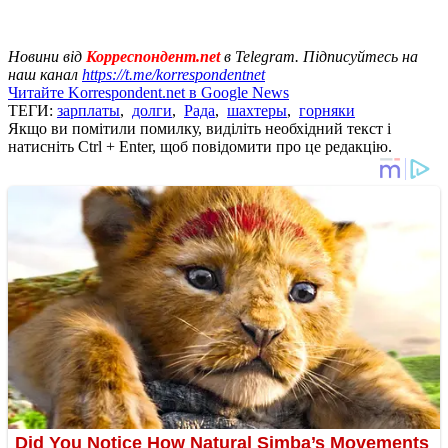
Новини від
Корреспондент.net
в Telegram. Підписуйтесь на
наш канал
https://t.me/korrespondentnet
Читайте Korrespondent.net в Google News
ТЕГИ:
зарплаты
,
долги
,
Рада
,
шахтеры
,
горняки
Якщо ви помітили помилку, виділіть необхідний текст і
натисніть Ctrl + Enter, щоб повідомити про це редакцію.