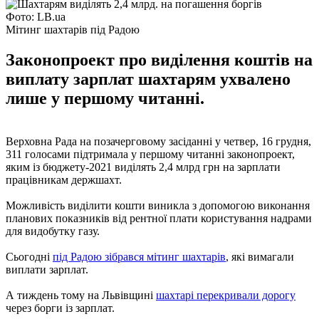
Фото: LB.ua
Мітинг шахтарів під Радою
Законопроект про виділення коштів на
виплату зарплат шахтарям ухвалено
лише у першому читанні.
Верховна Рада на позачерговому засіданні у четвер, 16 грудня,
311 голосами підтримала у першому читанні законопроект,
яким із бюджету-2021 виділять 2,4 млрд грн на зарплати
працівникам держшахт.
Можливість виділити кошти виникла з допомогою виконання
планових показників від рентної плати користування надрами
для видобутку газу.
Сьогодні
під Радою зібрався мітинг шахтарів
, які вимагали
виплати зарплат.
А тиждень тому на Львівщині
шахтарі перекривали дорогу
через борги із зарплат.