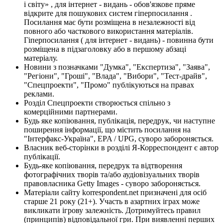
і світу» , для інтернет - видань - обов'язкове пряме
відкрите для пошукових систем гіперпосилання .
Посилання має бути розміщена в незалежності від
повного або часткового використання матеріалів.
Гіперпосилання ( для інтернет - видань) - повинна бути
розміщена в підзаголовку або в першому абзаці
матеріалу.
Новини з позначками "Думка", "Експертиза", "Заява",
"Регіони", "Гроші", "Влада", "Вибори", "Тест-драйв",
"Спецпроекти", "Промо" публікуються на правах
реклами.
Розділ Спецпроекти створюється спільно з
комерційними партнерами.
Будь яке копіювання, публікація, передрук, чи наступне
поширення інформації, що містить посилання на
"Інтерфакс-Україна", EPA / UPG, суворо забороняється.
Власник веб-сторінки в розділі Я-Корреспондент є автор
публікації.
Будь-яке копіювання, передрук та відтворення
фотографічних творів та/або аудіовізуальних творів
правовласника Getty Images - суворо забороняється.
Матеріали сайту korrespondent.net призначені для осіб
старше 21 року (21+). Участь в азартних іграх може
викликати ігрову залежність. Дотримуйтесь правил
(принципів) відповідальної гри. При виявленні перших