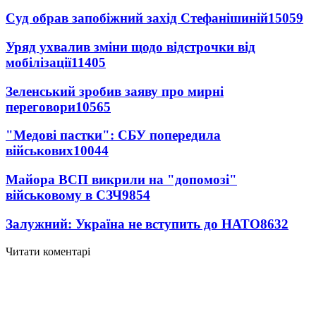
Суд обрав запобіжний захід Стефанішиній
15059
Уряд ухвалив зміни щодо відстрочки від
мобілізації
11405
Зеленський зробив заяву про мирні
переговори
10565
"Медові пастки": СБУ попередила
військових
10044
Майора ВСП викрили на "допомозі"
військовому в СЗЧ
9854
Залужний: Україна не вступить до НАТО
8632
Читати коментарі