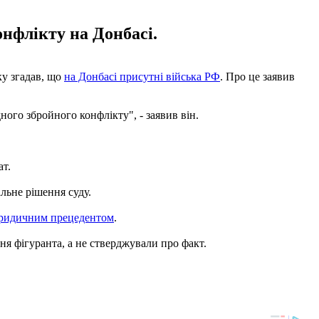
онфлікту на Донбасі.
ку згадав, що
на Донбасі присутні війська РФ
. Про це заявив
ого збройного конфлікту", - заявив він.
ат.
альне рішення суду.
ридичним прецедентом
.
ння фігуранта, а не стверджували про факт.