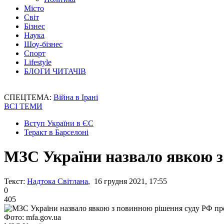
Місто
Світ
Бізнес
Наука
Шоу-бізнес
Спорт
Lifestyle
БЛОГИ ЧИТАЧІВ
СПЕЦТЕМА:
Війна в Ірані
ВСІ ТЕМИ
Вступ України в ЄС
Теракт в Барселоні
МЗС України назвало явкою з
Текст:
Надтока Світлана
, 16 грудня 2021, 17:55
0
405
Фото: mfa.gov.ua