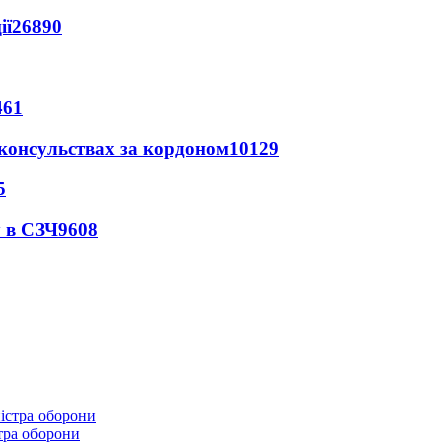
ії
26890
461
 консульствах за кордоном
10129
5
 в СЗЧ
9608
стра оборони