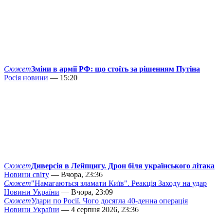
Сюжет
Зміни в армії РФ: що стоїть за рішенням Путіна
Росія новини
— 15:20
Сюжет
Диверсія в Лейпцигу. Дрон біля українського літака
Новини світу
— Вчора, 23:36
Сюжет
"Намагаються зламати Київ". Реакція Заходу на удар
Новини України
— Вчора, 23:09
Сюжет
Удари по Росії. Чого досягла 40-денна операція
Новини України
— 4 серпня 2026, 23:36