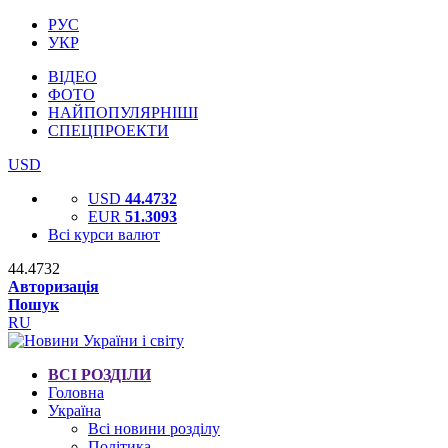
РУС
УКР
ВІДЕО
ФОТО
НАЙПОПУЛЯРНІШІ
СПЕЦПРОЕКТИ
USD
USD
44.4732
EUR
51.3093
Всі курси валют
44.4732
Авторизація
Пошук
RU
ВСІ РОЗДІЛИ
Головна
Україна
Всі новини розділу
Політика