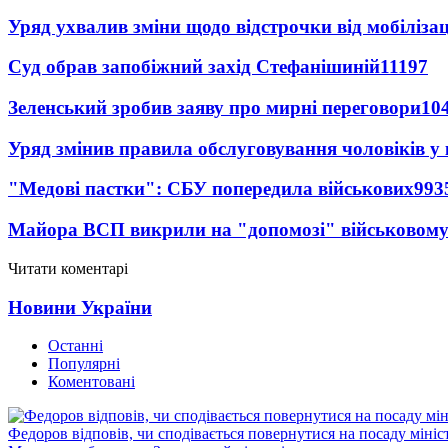
Уряд ухвалив зміни щодо відстрочки від мобілізац
Суд обрав запобіжний захід Стефанішиній
11197
Зеленський зробив заяву про мирні переговори
10
Уряд змінив правила обслуговування чоловіків у
"Медові пастки": СБУ попередила військових
993
Майора ВСП викрили на "допомозі" військовому
Читати коментарі
Новини України
Останні
Популярні
Коментовані
Федоров відповів, чи сподівається повернутися на посаду міні