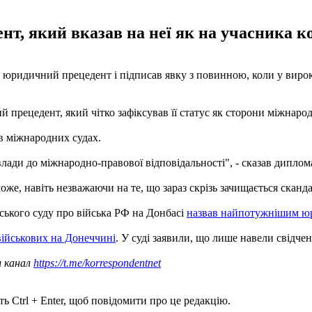
т, який вказав на неї як на учасника к
 юридичний прецедент і підписав явку з повинною, коли у виро
прецедент, який чітко зафіксував її статус як сторони міжнародн
в міжнародних судах.
лади до міжнародно-правової відповідальності", - сказав диплом
може, навіть незважаючи на те, що зараз скрізь зачищається сканд
ського суду про війська РФ на Донбасі
назвав найпотужнішим ю
військових на Донеччині
. У суді заявили, що лише навели свідче
ш канал
https://t.me/korrespondentnet
ь Ctrl + Enter, щоб повідомити про це редакцію.