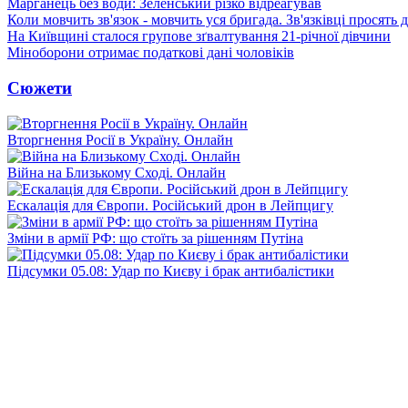
Марганець без води: Зеленський різко відреагував
Коли мовчить зв'язок - мовчить уся бригада. Зв'язківці просять
На Київщині сталося групове зґвалтування 21-річної дівчини
Міноборони отримає податкові дані чоловіків
Сюжети
Вторгнення Росії в Україну. Онлайн
Війна на Близькому Сході. Онлайн
Ескалація для Європи. Російський дрон в Лейпцигу
Зміни в армії РФ: що стоїть за рішенням Путіна
Підсумки 05.08: Удар по Києву і брак антибалістики