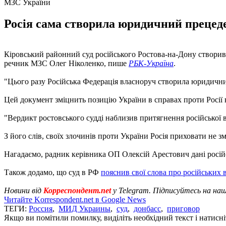
МЗС України
Росія сама створила юридичний прецеден
Кіровський районний суд російського Ростова-на-Дону створив
речник МЗС Олег Ніколенко, пише
РБК-Україна
.
"Цього разу Російська Федерація власноруч створила юридичний 
Цей документ зміцнить позицію України в справах проти Росії 
"Вердикт ростовського судді наблизив притягнення російської в
З його слів, своїх злочинів проти України Росія приховати не з
Нагадаємо, радник керівника ОП Олексій Арестович дані росій
Також додамо, що суд в РФ
пояснив свої слова про російських 
Новини від
Корреспондент.net
у Telegram. Підписуйтесь на на
Читайте Korrespondent.net в Google News
ТЕГИ:
Россия
,
МИД Украины
,
суд
,
донбасс
,
приговор
Якщо ви помітили помилку, виділіть необхідний текст і натисніт