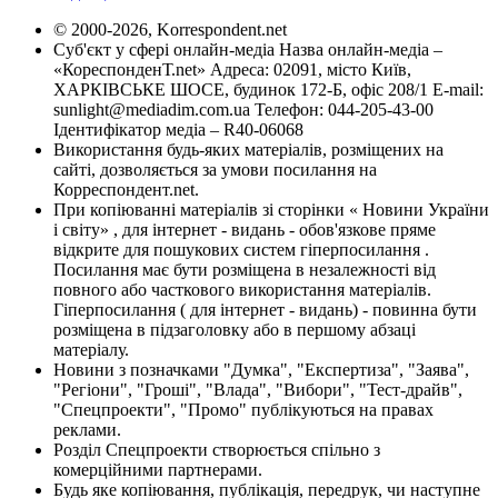
© 2000-2026, Korrespondent.net
Суб'єкт у сфері онлайн-медіа Назва онлайн-медіа –
«КореспонденТ.net» Адреса: 02091, місто Київ,
ХАРКІВСЬКЕ ШОСЕ, будинок 172-Б, офіс 208/1 E-mail:
sunlight@mediadim.com.ua
Телефон: 044-205-43-00
Ідентифікатор медіа – R40-06068
Використання будь-яких матеріалів, розміщених на
сайті, дозволяється за умови посилання на
Корреспондент.net.
При копіюванні матеріалів зі сторінки « Новини України
і світу» , для інтернет - видань - обов'язкове пряме
відкрите для пошукових систем гіперпосилання .
Посилання має бути розміщена в незалежності від
повного або часткового використання матеріалів.
Гіперпосилання ( для інтернет - видань) - повинна бути
розміщена в підзаголовку або в першому абзаці
матеріалу.
Новини з позначками "Думка", "Експертиза", "Заява",
"Регіони", "Гроші", "Влада", "Вибори", "Тест-драйв",
"Спецпроекти", "Промо" публікуються на правах
реклами.
Розділ Спецпроекти створюється спільно з
комерційними партнерами.
Будь яке копіювання, публікація, передрук, чи наступне