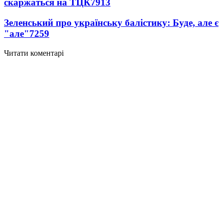
скаржаться на ТЦК
7913
Зеленський про українську балістику: Буде, але є
"але"
7259
Читати коментарі