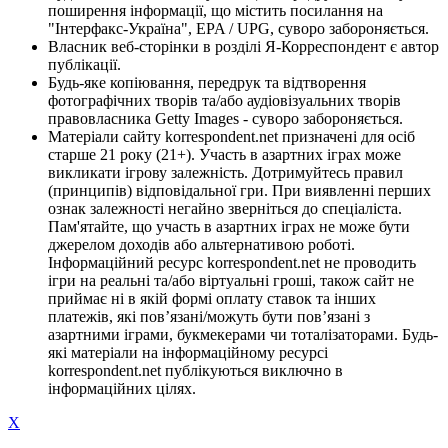
поширення інформації, що містить посилання на
"Інтерфакс-Україна", EPA / UPG, суворо забороняється.
Власник веб-сторінки в розділі Я-Корреспондент є автор
публікації.
Будь-яке копіювання, передрук та відтворення
фотографічних творів та/або аудіовізуальних творів
правовласника Getty Images - суворо забороняється.
Матеріали сайту korrespondent.net призначені для осіб
старше 21 року (21+). Участь в азартних іграх може
викликати ігрову залежність. Дотримуйтесь правил
(принципів) відповідальної гри. При виявленні перших
ознак залежності негайно зверніться до спеціаліста.
Пам'ятайте, що участь в азартних іграх не може бути
джерелом доходів або альтернативою роботі.
Інформаційний ресурс korrespondent.net не проводить
ігри на реальні та/або віртуальні гроші, також сайт не
приймає ні в якій формі оплату ставок та інших
платежів, які пов’язані/можуть бути пов’язані з
азартними іграми, букмекерами чи тоталізаторами. Будь-
які матеріали на інформаційному ресурсі
korrespondent.net публікуються виключно в
інформаційних цілях.
X