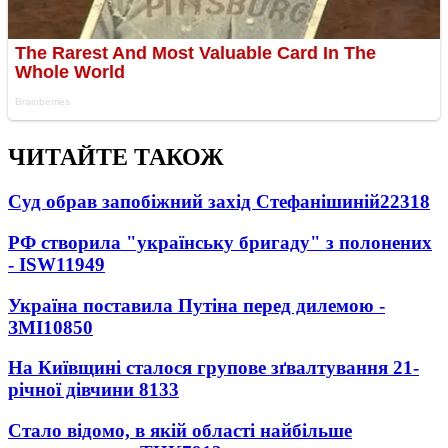
ЧИТАЙТЕ ТАКОЖ
Суд обрав запобіжний захід Стефанішиній
22318
РФ створила "українську бригаду" з полонених
- ISW
11949
Україна поставила Путіна перед дилемою -
ЗМІ
10850
На Київщині сталося групове зґвалтування 21-
річної дівчини
8133
Стало відомо, в якій області найбільше