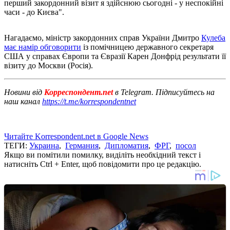
перший закордонний візит я здійснюю сьогодні - у неспокійні
часи - до Києва".
Нагадаємо, міністр закордонних справ України Дмитро
Кулеба
має намір обговорити
із помічницею державного секретаря
США у справах Європи та Євразії Карен Донфрід результати її
візиту до Москви (Росія).
Новини від
Корреспондент.net
в Telegram. Підписуйтесь на
наш канал
https://t.me/korrespondentnet
Читайте Korrespondent.net в Google News
ТЕГИ:
Украина
,
Германия
,
Дипломатия
,
ФРГ
,
посол
Якщо ви помітили помилку, виділіть необхідний текст і
натисніть Ctrl + Enter, щоб повідомити про це редакцію.