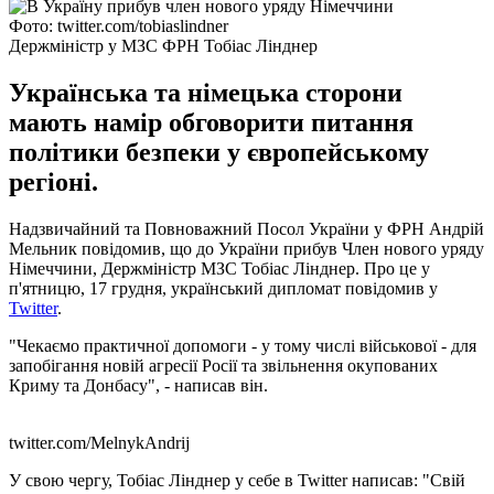
Фото: twitter.com/tobiaslindner
Держміністр у МЗС ФРН Тобіас Лінднер
Українська та німецька сторони
мають намір обговорити питання
політики безпеки у європейському
регіоні.
Надзвичайний та Повноважний Посол України у ФРН Андрій
Мельник повідомив, що до України прибув Член нового уряду
Німеччини, Держміністр МЗС Тобіас Лінднер. Про це у
п'ятницю, 17 грудня, український дипломат повідомив у
Twitter
.
"Чекаємо практичної допомоги - у тому числі військової - для
запобігання новій агресії Росії та звільнення окупованих
Криму та Донбасу", - написав він.
twitter.com/MelnykAndrij
У свою чергу, Тобіас Лінднер у себе в Twitter написав: "Свій