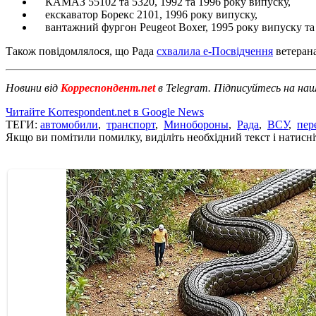
КАМАЗ 55102 та 5320, 1992 та 1996 року випуску,
екскаватор Борекс 2101, 1996 року випуску,
вантажний фургон Peugeot Boxer, 1995 року випуску та 
Також повідомлялося, що Рада
схвалила е-Посвідчення
ветерана
Новини від
Корреспондент.net
в Telegram. Підписуйтесь на на
Читайте Korrespondent.net в Google News
ТЕГИ:
автомобили
,
транспорт
,
Минобороны
,
Рада
,
ВСУ
,
пер
Якщо ви помітили помилку, виділіть необхідний текст і натисніт