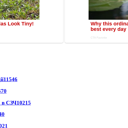
ії
11546
670
 в СЗЧ
10215
40
021