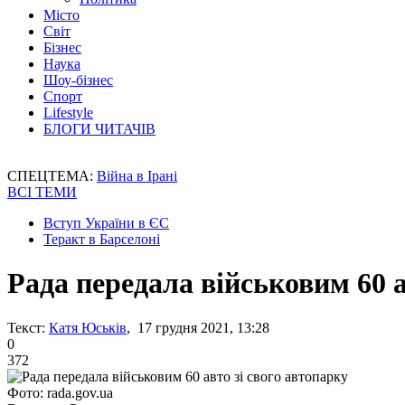
Місто
Світ
Бізнес
Наука
Шоу-бізнес
Спорт
Lifestyle
БЛОГИ ЧИТАЧІВ
СПЕЦТЕМА:
Війна в Ірані
ВСІ ТЕМИ
Вступ України в ЄС
Теракт в Барселоні
Рада передала військовим 60 а
Текст:
Катя Юськів
, 17 грудня 2021, 13:28
0
372
Фото: rada.gov.ua