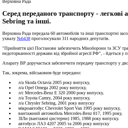
Верховна Рада
Серед переданого транспорту - легкові а
Sebring та інші.
Верховна Рада передала 60 автомобілів та інші транспортні за
ухвалу
№6438
проголосували 311 народних депутатів.
"Прийняття цієї Постанови забезпечить Міноборони та ЗСУ тран
недоторканності держави від збройної агресії РФ", - йдеться у 
Апарату ВР доручається забезпечити передачу транспорту у дв
Так, зокрема, військовим буде передано:
л/а Skoda Octavia 2005 року випуску,
л/а Opel Omega 2002 року випуску,
л/с Mercedes-Benz E 320 2000 року випуску,
л/а Toyota Camry, 2004 року випуску,
л/а Chrysler Sebring, 2001 року випуску
мікроавтобус Chevrolet Sport Van 1995 року випуску,
вантажний автомобіль Mercedes-Benz 817, 1995 року,
ЗІЛи (вантажні цистерни) 1985, 1988 року випуску.
автобуси ЛАЗ 4207 2005 та 2006 року випуску