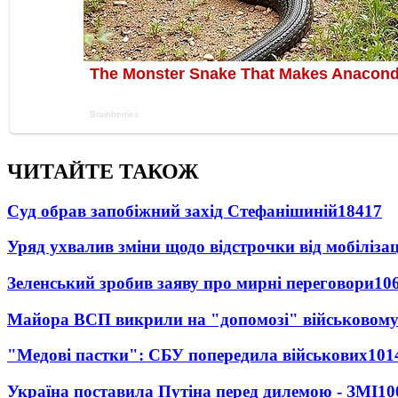
ЧИТАЙТЕ ТАКОЖ
Суд обрав запобіжний захід Стефанішиній
18417
Уряд ухвалив зміни щодо відстрочки від мобілізац
Зеленський зробив заяву про мирні переговори
10
Майора ВСП викрили на "допомозі" військовому
"Медові пастки": СБУ попередила військових
101
Україна поставила Путіна перед дилемою - ЗМІ
10