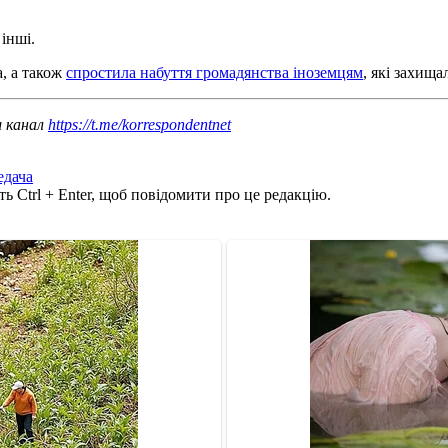
інші.
, а також
спростила набуття громадянства іноземцям
, які захища
ш канал
https://t.me/korrespondentnet
едача
ь Ctrl + Enter, щоб повідомити про це редакцію.