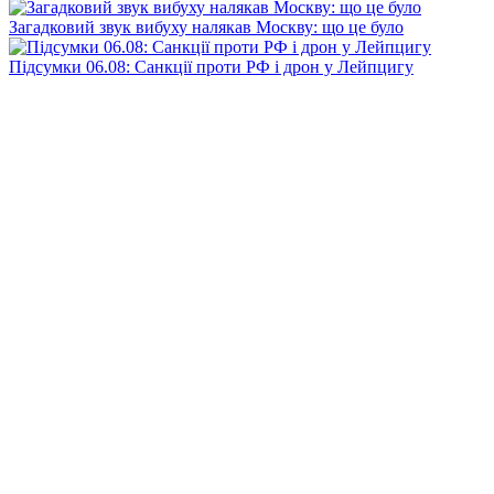
Загадковий звук вибуху налякав Москву: що це було
Підсумки 06.08: Санкції проти РФ і дрон у Лейпцигу