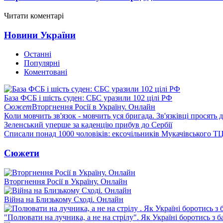
Читати коментарі
Новини України
Останні
Популярні
Коментовані
База ФСБ і шість суден: СБС уразили 102 цілі РФ
Сюжет
Вторгнення Росії в Україну. Онлайн
Коли мовчить зв'язок - мовчить уся бригада. Зв'язківці просять
Зеленський уперше за каденцію прибув до Сербії
Списали понад 1000 чоловіків: ексочільників Мукачівського Т
Сюжети
Вторгнення Росії в Україну. Онлайн
Війна на Близькому Сході. Онлайн
"Полювати на лучника, а не на стрілу". Як Україні боротись з 