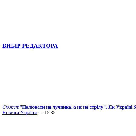
ВИБІР РЕДАКТОРА
Сюжет
"Полювати на лучника, а не на стрілу". Як Україні 
Новини України
— 16:36