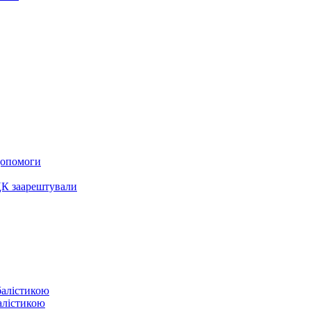
 допомоги
ЦК заарештували
балістикою