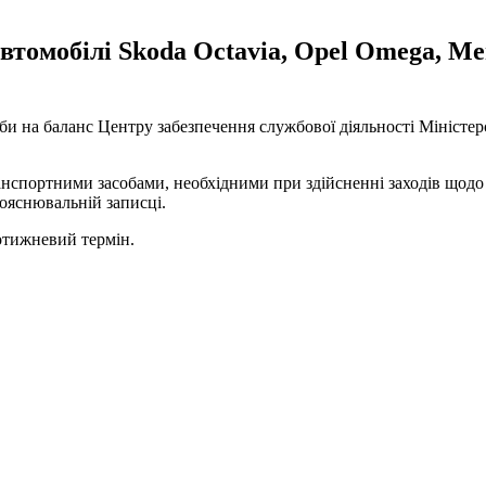
втомобілі Skoda Octavia, Opel Omega, Me
соби на баланс Центру забезпечення службової діяльності Мініст
спортними засобами, необхідними при здійсненні заходів щодо за
пояснювальній записці.
отижневий термін.