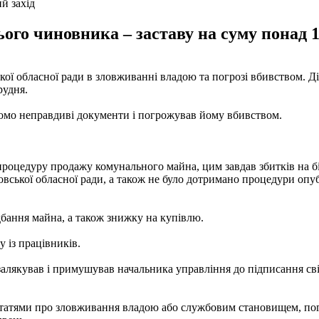
й захід
ого чиновника – заставу на суму понад 1
 обласної ради в зловживанні владою та погрозі вбивством. Дії
рудня.
домо неправдиві документи і погрожував йому вбивством.
роцедуру продажу комунального майна, цим завдав збитків на бі
ровської обласної ради, а також не було дотримано процедури опу
бання майна, а також знижку на купівлю.
 із працівників.
залякував і примушував начальника управління до підписання с
статями про зловживання владою або службовим становищем, погро