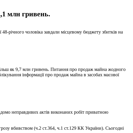
,1 млн гривень.
 48-річного чоловіка завдали місцевому бюджету збитків на
льш як 9,7 млн ​​гривень. Питання про продаж майна жодного
блікування інформації про продаж майна в засобах масової
відомо неправдивих актів виконаних робіт приватною
зу вбивством (ч.2 ст.364, ч.1 ст.129 КК України). Сьогодні