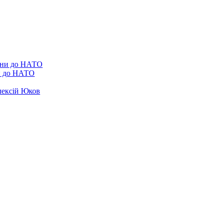
ни до НАТО
лексій Юков