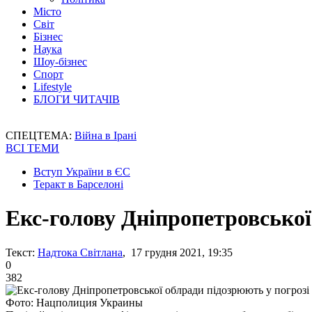
Місто
Світ
Бізнес
Наука
Шоу-бізнес
Спорт
Lifestyle
БЛОГИ ЧИТАЧІВ
СПЕЦТЕМА:
Війна в Ірані
ВСІ ТЕМИ
Вступ України в ЄС
Теракт в Барселоні
Екс-голову Дніпропетровської
Текст:
Надтока Світлана
, 17 грудня 2021, 19:35
0
382
Фото: Нацполиция Украины