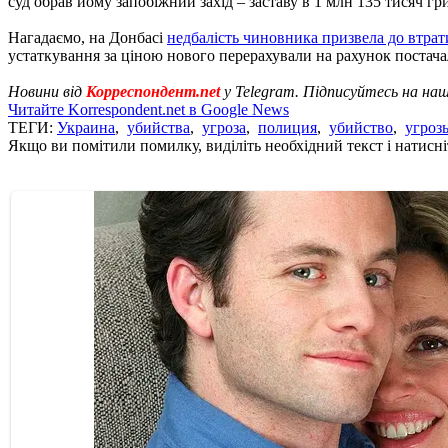
суд обрав йому запобіжний захід – заставу в 1 млн 135 тисяч гр
Нагадаємо, на Донбасі
недбалість чиновника призвела до втрат
устаткування за ціною нового перерахували на рахунок постача
Новини від
Корреспондент.net
у Telegram. Підписуйтесь на на
Читайте Korrespondent.net в Google News
ТЕГИ:
Украина
,
убийства
,
угроза
,
полиция
,
убийство
,
угроз
Якщо ви помітили помилку, виділіть необхідний текст і натисніт