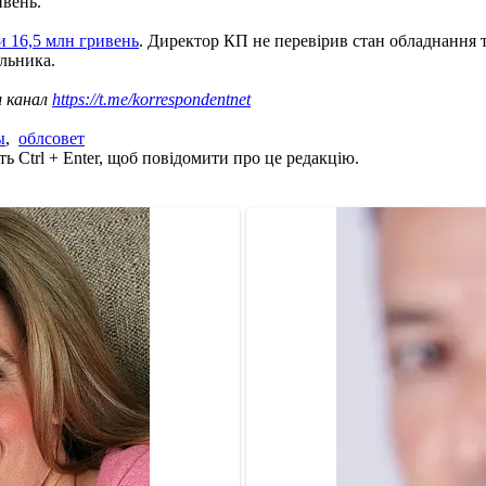
ивень.
и 16,5 млн гривень
. Директор КП не перевірив стан обладнання та
льника.
ш канал
https://t.me/korrespondentnet
ы
,
облсовет
ь Ctrl + Enter, щоб повідомити про це редакцію.