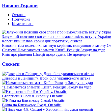
Новини України
Останні
Популярні
Коментовані
Залужний пояснив свої слова про неможливість вступу Украї
Корецький назвав кроки для порятунку бізнеса
Вивозив тіла полеглих: загинув керівник пошукового загону О
Сюжет
"Намагаються зламати Київ". Реакція Заходу на удар
Київ про рішення Швеції щодо судна: Це прецедент
Сюжети
Диверсія в Лейпцигу. Дрон біля українського літака
"Намагаються зламати Київ". Реакція Заходу на удар
Вторгнення Росії в Україну. Онлайн
Війна на Близькому Сході. Онлайн