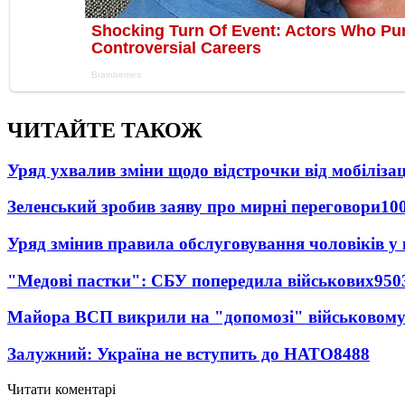
ЧИТАЙТЕ ТАКОЖ
Уряд ухвалив зміни щодо відстрочки від мобілізац
Зеленський зробив заяву про мирні переговори
10
Уряд змінив правила обслуговування чоловіків у
"Медові пастки": СБУ попередила військових
950
Майора ВСП викрили на "допомозі" військовому
Залужний: Україна не вступить до НАТО
8488
Читати коментарі