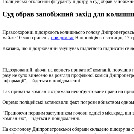
Поліцейські оголосили фігуранту підозру, а суд обрав запобіжни
Суд обрав запобіжний захід для колишнь
Правоохоронці підозрюють колишнього голову Дніпропетровської
майже 10 млн гривень,
повідомляє
Нацполіція в п'ятницю, 17 г
Вказано, що підозрюваний змушував підлеглого підписати сві
Підозрюваний, діючи на користь приватної компанії, порушив п
разу не було винесено на розгляд профільної комісії Дніпропет
інформації", – йдеться в повідомленні.
Так приватна компанія отримала необґрунтоване право на прид
Окремо поліцейські встановили факт погрози вбивством одному
"Працюючи першим заступником голови однієї з міськрад, він 
компанією", - йдеться в повідомленні.
На екс-голову Дніпропетровської облради складено підозру за 