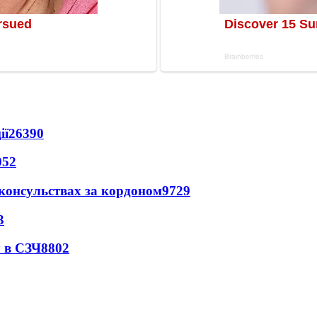
ії
26390
052
 консульствах за кордоном
9729
3
 в СЗЧ
8802