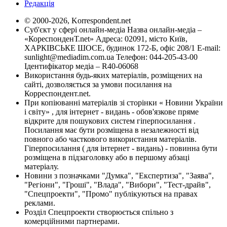
Редакція
© 2000-2026, Korrespondent.net
Суб'єкт у сфері онлайн-медіа Назва онлайн-медіа –
«КореспонденТ.net» Адреса: 02091, місто Київ,
ХАРКІВСЬКЕ ШОСЕ, будинок 172-Б, офіс 208/1 E-mail:
sunlight@mediadim.com.ua
Телефон: 044-205-43-00
Ідентифікатор медіа – R40-06068
Використання будь-яких матеріалів, розміщених на
сайті, дозволяється за умови посилання на
Корреспондент.net.
При копіюванні матеріалів зі сторінки « Новини України
і світу» , для інтернет - видань - обов'язкове пряме
відкрите для пошукових систем гіперпосилання .
Посилання має бути розміщена в незалежності від
повного або часткового використання матеріалів.
Гіперпосилання ( для інтернет - видань) - повинна бути
розміщена в підзаголовку або в першому абзаці
матеріалу.
Новини з позначками "Думка", "Експертиза", "Заява",
"Регіони", "Гроші", "Влада", "Вибори", "Тест-драйв",
"Спецпроекти", "Промо" публікуються на правах
реклами.
Розділ Спецпроекти створюється спільно з
комерційними партнерами.