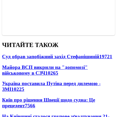
ЧИТАЙТЕ ТАКОЖ
Суд обрав запобіжний захід Стефанішиній
19721
Майора ВСП викрили на "допомозі"
військовому в СЗЧ
10265
Україна поставила Путіна перед дилемою -
ЗМІ
10225
Київ про рішення Швеції щодо судна: Це
прецедент
7566
На Київщині сталося групове зґвалтування 21-