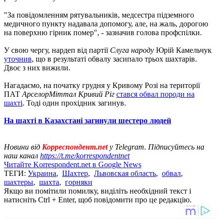
"За повідомленням рятувальників, медсестра підземного
медичного пункту надавала допомогу, але, на жаль, дорогою
на поверхню гірник помер", - зазначив голова профспілки.
У свою чергу, нардеп від партії
Слуга народу
Юрій Камельчук
уточнив
, що в результаті обвалу засипало трьох шахтарів.
Двоє з них вижили.
Нагадаємо, на початку грудня у Кривому Розі на території
ПАТ
АрселорМіттал Кривий Ріг
стався обвал породи на
шахті
. Тоді один прохідник загинув.
На шахті в Казахстані загинули шестеро людей
Новини від
Корреспондент.net
у Telegram. Підписуйтесь на
наш канал
https://t.me/korrespondentnet
Читайте Korrespondent.net в Google News
ТЕГИ:
Украина
,
Шахтер
,
Львовская область
,
обвал
,
шахтеры
,
шахта
,
горняки
Якщо ви помітили помилку, виділіть необхідний текст і
натисніть Ctrl + Enter, щоб повідомити про це редакцію.