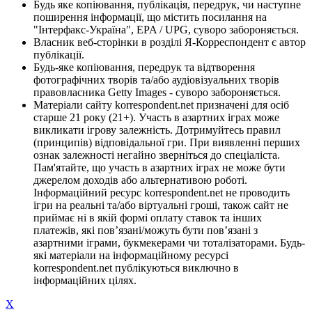
Будь яке копіювання, публікація, передрук, чи наступне
поширення інформації, що містить посилання на
"Інтерфакс-Україна", EPA / UPG, суворо забороняється.
Власник веб-сторінки в розділі Я-Корреспондент є автор
публікації.
Будь-яке копіювання, передрук та відтворення
фотографічних творів та/або аудіовізуальних творів
правовласника Getty Images - суворо забороняється.
Матеріали сайту korrespondent.net призначені для осіб
старше 21 року (21+). Участь в азартних іграх може
викликати ігрову залежність. Дотримуйтесь правил
(принципів) відповідальної гри. При виявленні перших
ознак залежності негайно зверніться до спеціаліста.
Пам'ятайте, що участь в азартних іграх не може бути
джерелом доходів або альтернативою роботі.
Інформаційний ресурс korrespondent.net не проводить
ігри на реальні та/або віртуальні гроші, також сайт не
приймає ні в якій формі оплату ставок та інших
платежів, які пов’язані/можуть бути пов’язані з
азартними іграми, букмекерами чи тоталізаторами. Будь-
які матеріали на інформаційному ресурсі
korrespondent.net публікуються виключно в
інформаційних цілях.
X