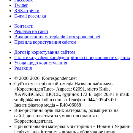
Twitter
RSS-стрічки
E-mail розсилка
Контакти
Реклама на сайті
Використання матеріалів korrespondent.net
Правила користування сайтом
Договір користування сайтом
Політика у сфері конфіденційності і персональних даних
Угода щодо користування
Редакція
© 2000-2026, Korrespondent.net
Суб'єкт у сфері онлайн-медіа Назва онлайн-медіа –
«КореспонденТ.net» Адреса: 02091, місто Київ,
ХАРКІВСЬКЕ ШОСЕ, будинок 172-Б, офіс 208/1 E-mail:
sunlight@mediadim.com.ua
Телефон: 044-205-43-00
Ідентифікатор медіа – R40-06068
Використання будь-яких матеріалів, розміщених на
сайті, дозволяється за умови посилання на
Корреспондент.net.
При копіюванні матеріалів зі сторінки « Новини України
і світу» , для інтернет - видань - обов'язкове пряме