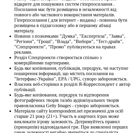
відкрите для пошукових систем гіперпосилання .
Посилання має бути розміщена в незалежності від
повного або часткового використання матеріалів.
Гіперпосилання ( для інтернет - видань) - повинна бути
розміщена в підзаголовку або в першому абзаці
матеріалу.
Новини з позначками "Думка", "Експертиза", "Заява",
"Регіони", "Гроші", "Влада", "Вибори", "Тест-драйв",
"Спецпроекти", "Промо" публікуються на правах
реклами.
Розділ Спецпроекти створюється спільно з
комерційними партнерами.
Будь яке копіювання, публікація, передрук, чи наступне
поширення інформації, що містить посилання на
"Інтерфакс-Україна", EPA / UPG, суворо забороняється.
Власник веб-сторінки в розділі Я-Корреспондент є автор
публікації.
Будь-яке копіювання, передрук та відтворення
фотографічних творів та/або аудіовізуальних творів
правовласника Getty Images - суворо забороняється.
Матеріали сайту korrespondent.net призначені для осіб
старше 21 року (21+). Участь в азартних іграх може
викликати ігрову залежність. Дотримуйтесь правил
(принципів) відповідальної гри. При виявленні перших
ознак залежності негайно зверніться до спеціаліста.