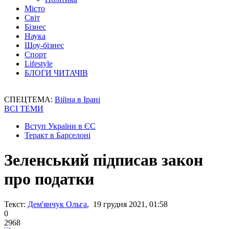
Місто
Світ
Бізнес
Наука
Шоу-бізнес
Спорт
Lifestyle
БЛОГИ ЧИТАЧІВ
СПЕЦТЕМА:
Війна в Ірані
ВСІ ТЕМИ
Вступ України в ЄС
Теракт в Барселоні
Зеленський підписав закон
про податки
Текст:
Дем'янчук Ольга
, 19 грудня 2021, 01:58
0
2968