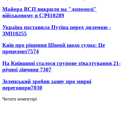
Майора ВСП викрили на "допомозі"
військовому в СЗЧ
10289
Україна поставила Путіна перед дилемою -
ЗМІ
10255
Київ про рішення Швеції щодо судна: Це
прецедент
7574
На Київщині сталося групове зґвалтування 21-
річної дівчини
7307
Зеленський зробив заяву про мирні
переговори
7030
Читати коментарі