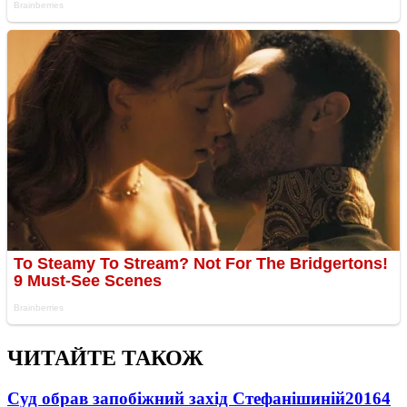
ЧИТАЙТЕ ТАКОЖ
Суд обрав запобіжний захід Стефанішиній
20164