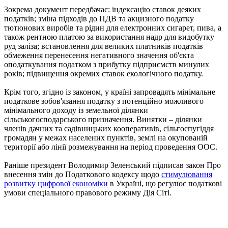
Зокрема документ передбачає: індексацію ставок деяких
податків; зміна підходів до ПДВ та акцизного податку
тютюнових виробів та рідин для електронних сигарет, пива, а
також рентною платою за використання надр для видобутку
руд заліза; встановлення для великих платників податків
обмеження перенесення негативного значення об'єкта
оподаткування податком з прибутку підприємств минулих
років; підвищення окремих ставок екологічного податку.
Крім того, згідно із законом, у країні запровадять мінімальне
податкове зобов'язання податку з потенційно можливого
мінімального доходу із земельної ділянки
сільськогосподарського призначення. Винятки – ділянки
членів дачних та садівницьких кооперативів, сільгоспугіддя
громадян у межах населених пунктів, землі на окупованій
території або лінії розмежування на період проведення ООС.
Раніше президент Володимир Зеленський підписав закон Про
внесення змін до Податкового кодексу щодо
стимулювання
розвитку цифрової економіки
в Україні, що регулює податкові
умови спеціального правового режиму Дія Сіті.