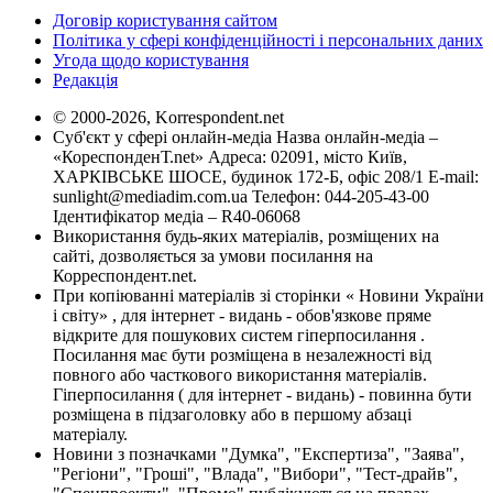
Договір користування сайтом
Політика у сфері конфіденційності і персональних даних
Угода щодо користування
Редакція
© 2000-2026, Korrespondent.net
Суб'єкт у сфері онлайн-медіа Назва онлайн-медіа –
«КореспонденТ.net» Адреса: 02091, місто Київ,
ХАРКІВСЬКЕ ШОСЕ, будинок 172-Б, офіс 208/1 E-mail:
sunlight@mediadim.com.ua
Телефон: 044-205-43-00
Ідентифікатор медіа – R40-06068
Використання будь-яких матеріалів, розміщених на
сайті, дозволяється за умови посилання на
Корреспондент.net.
При копіюванні матеріалів зі сторінки « Новини України
і світу» , для інтернет - видань - обов'язкове пряме
відкрите для пошукових систем гіперпосилання .
Посилання має бути розміщена в незалежності від
повного або часткового використання матеріалів.
Гіперпосилання ( для інтернет - видань) - повинна бути
розміщена в підзаголовку або в першому абзаці
матеріалу.
Новини з позначками "Думка", "Експертиза", "Заява",
"Регіони", "Гроші", "Влада", "Вибори", "Тест-драйв",