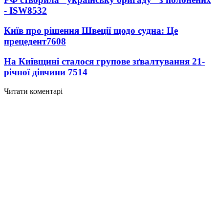
- ISW
8532
Київ про рішення Швеції щодо судна: Це
прецедент
7608
На Київщині сталося групове зґвалтування 21-
річної дівчини
7514
Читати коментарі