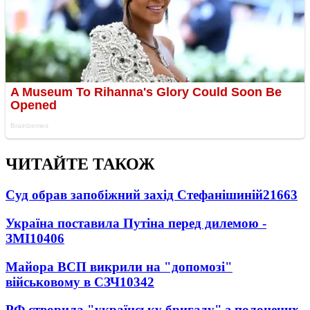
ЧИТАЙТЕ ТАКОЖ
Суд обрав запобіжний захід Стефанішиній
21663
Україна поставила Путіна перед дилемою -
ЗМІ
10406
Майора ВСП викрили на "допомозі"
військовому в СЗЧ
10342
РФ створила "українську бригаду" з полонених