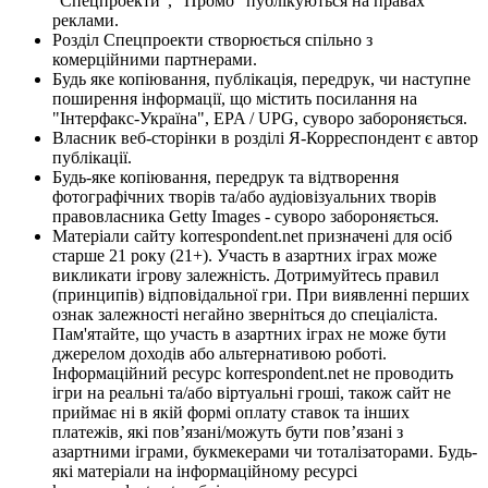
"Спецпроекти", "Промо" публікуються на правах
реклами.
Розділ Спецпроекти створюється спільно з
комерційними партнерами.
Будь яке копіювання, публікація, передрук, чи наступне
поширення інформації, що містить посилання на
"Інтерфакс-Україна", EPA / UPG, суворо забороняється.
Власник веб-сторінки в розділі Я-Корреспондент є автор
публікації.
Будь-яке копіювання, передрук та відтворення
фотографічних творів та/або аудіовізуальних творів
правовласника Getty Images - суворо забороняється.
Матеріали сайту korrespondent.net призначені для осіб
старше 21 року (21+). Участь в азартних іграх може
викликати ігрову залежність. Дотримуйтесь правил
(принципів) відповідальної гри. При виявленні перших
ознак залежності негайно зверніться до спеціаліста.
Пам'ятайте, що участь в азартних іграх не може бути
джерелом доходів або альтернативою роботі.
Інформаційний ресурс korrespondent.net не проводить
ігри на реальні та/або віртуальні гроші, також сайт не
приймає ні в якій формі оплату ставок та інших
платежів, які пов’язані/можуть бути пов’язані з
азартними іграми, букмекерами чи тоталізаторами. Будь-
які матеріали на інформаційному ресурсі