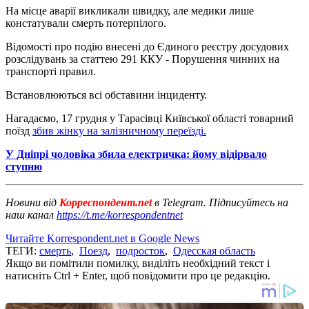
На місце аварії викликали швидку, але медики лише
констатували смерть потерпілого.
Відомості про подію внесені до Єдиного реєстру досудових
розслідувань за статтею 291 ККУ - Порушення чинних на
транспорті правил.
Встановлюються всі обставини інциденту.
Нагадаємо, 17 грудня у Тарасівці Київської області товарний
поїзд
збив жінку на залізничному переїзді.
У Дніпрі чоловіка збила електричка: йому відірвало
ступню
Новини від
Корреспондент.net
в Telegram. Підписуйтесь на
наш канал
https://t.me/korrespondentnet
Читайте Korrespondent.net в Google News
ТЕГИ:
смерть
,
Поезд
,
подросток
,
Одесская область
Якщо ви помітили помилку, виділіть необхідний текст і
натисніть Ctrl + Enter, щоб повідомити про це редакцію.