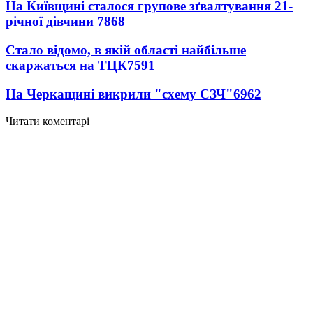
На Київщині сталося групове зґвалтування 21-
річної дівчини
7868
Стало відомо, в якій області найбільше
скаржаться на ТЦК
7591
На Черкащині викрили "схему СЗЧ"
6962
Читати коментарі