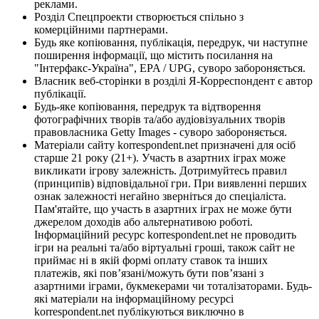
реклами.
Розділ Спецпроекти створюється спільно з
комерційними партнерами.
Будь яке копіювання, публікація, передрук, чи наступне
поширення інформації, що містить посилання на
"Інтерфакс-Україна", EPA / UPG, суворо забороняється.
Власник веб-сторінки в розділі Я-Корреспондент є автор
публікації.
Будь-яке копіювання, передрук та відтворення
фотографічних творів та/або аудіовізуальних творів
правовласника Getty Images - суворо забороняється.
Матеріали сайту korrespondent.net призначені для осіб
старше 21 року (21+). Участь в азартних іграх може
викликати ігрову залежність. Дотримуйтесь правил
(принципів) відповідальної гри. При виявленні перших
ознак залежності негайно зверніться до спеціаліста.
Пам'ятайте, що участь в азартних іграх не може бути
джерелом доходів або альтернативою роботі.
Інформаційний ресурс korrespondent.net не проводить
ігри на реальні та/або віртуальні гроші, також сайт не
приймає ні в якій формі оплату ставок та інших
платежів, які пов’язані/можуть бути пов’язані з
азартними іграми, букмекерами чи тоталізаторами. Будь-
які матеріали на інформаційному ресурсі
korrespondent.net публікуються виключно в