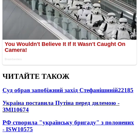
ЧИТАЙТЕ ТАКОЖ
Суд обрав запобіжний захід Стефанішиній
22185
Україна поставила Путіна перед дилемою -
ЗМІ
10674
РФ створила "українську бригаду" з полонених
- ISW
10575