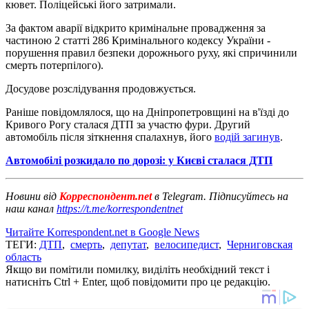
кювет. Поліцейські його затримали.
За фактом аварії відкрито кримінальне провадження за
частиною 2 статті 286 Кримінального кодексу України -
порушення правил безпеки дорожнього руху, які спричинили
смерть потерпілого).
Досудове розслідування продовжується.
Раніше повідомлялося, що на Дніпропетровщині на в'їзді до
Кривого Рогу сталася ДТП за участю фури. Другий
автомобіль після зіткнення спалахнув, його
водій загинув
.
Автомобілі розкидало по дорозі: у Києві сталася ДТП
Новини від
Корреспондент.net
в Telegram. Підписуйтесь на
наш канал
https://t.me/korrespondentnet
Читайте Korrespondent.net в Google News
ТЕГИ:
ДТП
,
смерть
,
депутат
,
велосипедист
,
Черниговская
область
Якщо ви помітили помилку, виділіть необхідний текст і
натисніть Ctrl + Enter, щоб повідомити про це редакцію.