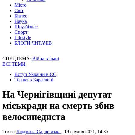
Місто
Світ
Бізнес
Наука
Шоу-бізнес
Спорт
Lifestyle
БЛОГИ ЧИТАЧІВ
СПЕЦТЕМА:
Війна в Ірані
ВСІ ТЕМИ
Вступ України в ЄС
Теракт в Барселоні
На Чернігівщині депутат
міськради на смерть збив
велосипедиста
Текст:
Людмила Садловська
, 19 грудня 2021, 14:35