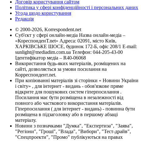
Договір користування сайтом
Політика у сфері конфіденційності і персональних даних
Угода щодо користування
Редакція
© 2000-2026, Korrespondent.net
Суб'єкт у сфері онлайн-медіа Назва онлайн-медіа –
«КореспонденТ.net» Адреса: 02091, місто Київ,
ХАРКІВСЬКЕ ШОСЕ, будинок 172-Б, офіс 208/1 E-mail:
sunlight@mediadim.com.ua
Телефон: 044-205-43-00
Ідентифікатор медіа – R40-06068
Використання будь-яких матеріалів, розміщених на
сайті, дозволяється за умови посилання на
Корреспондент.net.
При копіюванні матеріалів зі сторінки « Новини України
і світу» , для інтернет - видань - обов'язкове пряме
відкрите для пошукових систем гіперпосилання .
Посилання має бути розміщена в незалежності від
повного або часткового використання матеріалів.
Гіперпосилання ( для інтернет - видань) - повинна бути
розміщена в підзаголовку або в першому абзаці
матеріалу.
Новини з позначками "Думка", "Експертиза", "Заява",
"Регіони", "Гроші", "Влада", "Вибори", "Тест-драйв",
"Спецпроекти", "Промо" публікуються на правах