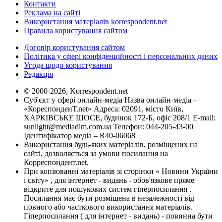
Контакти
Реклама на сайті
Використання матеріалів korrespondent.net
Правила користування сайтом
Договір користування сайтом
Політика у сфері конфіденційності і персональних даних
Угода щодо користування
Редакція
© 2000-2026, Korrespondent.net
Суб'єкт у сфері онлайн-медіа Назва онлайн-медіа –
«КореспонденТ.net» Адреса: 02091, місто Київ,
ХАРКІВСЬКЕ ШОСЕ, будинок 172-Б, офіс 208/1 E-mail:
sunlight@mediadim.com.ua
Телефон: 044-205-43-00
Ідентифікатор медіа – R40-06068
Використання будь-яких матеріалів, розміщених на
сайті, дозволяється за умови посилання на
Корреспондент.net.
При копіюванні матеріалів зі сторінки « Новини України
і світу» , для інтернет - видань - обов'язкове пряме
відкрите для пошукових систем гіперпосилання .
Посилання має бути розміщена в незалежності від
повного або часткового використання матеріалів.
Гіперпосилання ( для інтернет - видань) - повинна бути