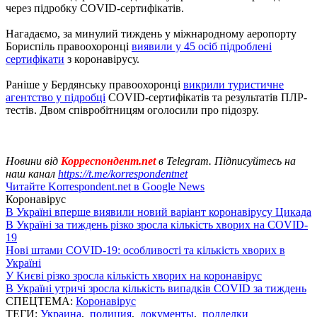
через підробку COVID-сертифікатів.
Нагадаємо, за минулий тиждень у міжнародному аеропорту
Бориспіль правоохоронці
виявили у 45 осіб підроблені
сертифікати
з коронавірусу.
Раніше у Бердянську правоохоронці
викрили туристичне
агентство у підробці
COVID-сертифікатів та результатів ПЛР-
тестів. Двом співробітницям оголосили про підозру.
Новини від
Корреспондент.net
в Telegram. Підписуйтесь на
наш канал
https://t.me/korrespondentnet
Читайте Korrespondent.net в Google News
Коронавірус
В Україні вперше виявили новий варіант коронавірусу Цикада
В Україні за тиждень різко зросла кількість хворих на COVID-
19
Нові штами COVID-19: особливості та кількість хворих в
Україні
У Києві різко зросла кількість хворих на коронавірус
В Україні утричі зросла кількість випадків COVID за тиждень
СПЕЦТЕМА:
Коронавірус
ТЕГИ:
Украина
,
полиция
,
документы
,
подделки