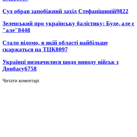
Суд обрав запобіжний захід Стефанішиній
9822
Зеленський про українську балістику: Буде, але є
"але"
8448
Стало відомо, в якій області найбільше
скаржаться на ТЦК
8097
Українці визначилися щодо виводу військ з
Донбасу
6758
Читати коментарі