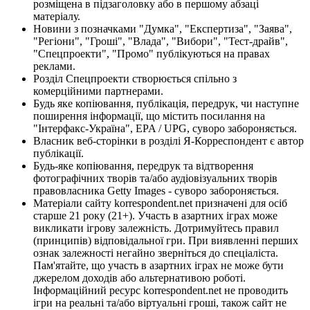
розміщена в підзаголовку або в першому абзаці
матеріалу.
Новини з позначками "Думка", "Експертиза", "Заява",
"Регіони", "Гроші", "Влада", "Вибори", "Тест-драйв",
"Спецпроекти", "Промо" публікуються на правах
реклами.
Розділ Спецпроекти створюється спільно з
комерційними партнерами.
Будь яке копіювання, публікація, передрук, чи наступне
поширення інформації, що містить посилання на
"Інтерфакс-Україна", EPA / UPG, суворо забороняється.
Власник веб-сторінки в розділі Я-Корреспондент є автор
публікації.
Будь-яке копіювання, передрук та відтворення
фотографічних творів та/або аудіовізуальних творів
правовласника Getty Images - суворо забороняється.
Матеріали сайту korrespondent.net призначені для осіб
старше 21 року (21+). Участь в азартних іграх може
викликати ігрову залежність. Дотримуйтесь правил
(принципів) відповідальної гри. При виявленні перших
ознак залежності негайно зверніться до спеціаліста.
Пам'ятайте, що участь в азартних іграх не може бути
джерелом доходів або альтернативою роботі.
Інформаційний ресурс korrespondent.net не проводить
ігри на реальні та/або віртуальні гроші, також сайт не