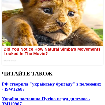
ЧИТАЙТЕ ТАКОЖ
РФ створила "українську бригаду" з полонених
- ISW
12687
Україна поставила Путіна перед дилемою -
ЗМІ
10987