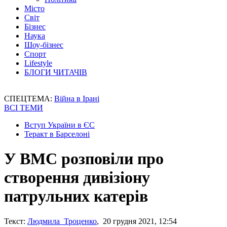
Місто
Світ
Бізнес
Наука
Шоу-бізнес
Спорт
Lifestyle
БЛОГИ ЧИТАЧІВ
СПЕЦТЕМА:
Війна в Ірані
ВСІ ТЕМИ
Вступ України в ЄС
Теракт в Барселоні
У ВМС розповіли про
створення дивізіону
патрульних катерів
Текст:
Людмила Троценко
, 20 грудня 2021, 12:54