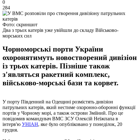
0
284
Фото: скриншот
Два з трьох катерів уже увійшли до складу Військово-
морських сил
Чорноморські порти України
охоронятимуть новостворений дивізіон
із трьох катерів. Пізніше також
з'являться ракетний комплекс,
військово-морські бази та корвет.
У порту Південний на Одещині розмістять дивізіон
патрульних катерів, який нестиме охоронно-оборонні функції
портів у Чорному морі, а також острови Зміїний. Про це
повідомив командувач ВМС ЗСУ Олексій Неїжпапа в
інтерв'ю
УНІАН
, яке було опубліковано у понеділок, 20
грудня.