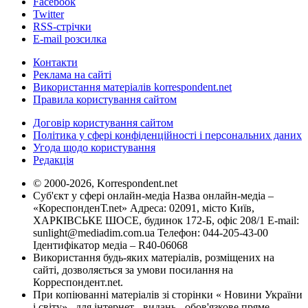
Facebook
Twitter
RSS-стрічки
E-mail розсилка
Контакти
Реклама на сайті
Використання матеріалів korrespondent.net
Правила користування сайтом
Договір користування сайтом
Політика у сфері конфіденційності і персональних даних
Угода щодо користування
Редакція
© 2000-2026, Korrespondent.net
Суб'єкт у сфері онлайн-медіа Назва онлайн-медіа –
«КореспонденТ.net» Адреса: 02091, місто Київ,
ХАРКІВСЬКЕ ШОСЕ, будинок 172-Б, офіс 208/1 E-mail:
sunlight@mediadim.com.ua
Телефон: 044-205-43-00
Ідентифікатор медіа – R40-06068
Використання будь-яких матеріалів, розміщених на
сайті, дозволяється за умови посилання на
Корреспондент.net.
При копіюванні матеріалів зі сторінки « Новини України
і світу» , для інтернет - видань - обов'язкове пряме