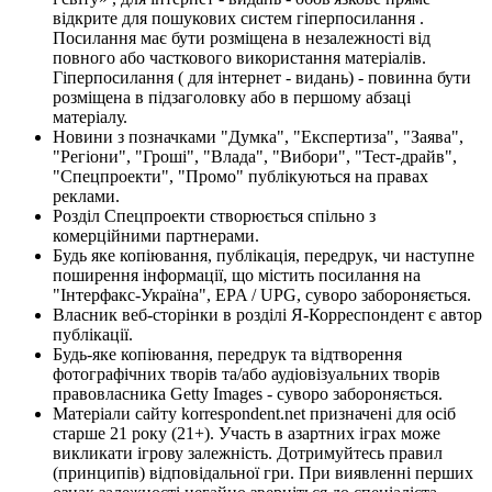
відкрите для пошукових систем гіперпосилання .
Посилання має бути розміщена в незалежності від
повного або часткового використання матеріалів.
Гіперпосилання ( для інтернет - видань) - повинна бути
розміщена в підзаголовку або в першому абзаці
матеріалу.
Новини з позначками "Думка", "Експертиза", "Заява",
"Регіони", "Гроші", "Влада", "Вибори", "Тест-драйв",
"Спецпроекти", "Промо" публікуються на правах
реклами.
Розділ Спецпроекти створюється спільно з
комерційними партнерами.
Будь яке копіювання, публікація, передрук, чи наступне
поширення інформації, що містить посилання на
"Інтерфакс-Україна", EPA / UPG, суворо забороняється.
Власник веб-сторінки в розділі Я-Корреспондент є автор
публікації.
Будь-яке копіювання, передрук та відтворення
фотографічних творів та/або аудіовізуальних творів
правовласника Getty Images - суворо забороняється.
Матеріали сайту korrespondent.net призначені для осіб
старше 21 року (21+). Участь в азартних іграх може
викликати ігрову залежність. Дотримуйтесь правил
(принципів) відповідальної гри. При виявленні перших