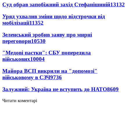
Суд обрав запобіжний захід Стефанішиній
13132
Уряд ухвалив зміни щодо відстрочки від
мобілізації
11352
Зеленський зробив заяву про мирні
переговори
10530
"Медові пастки": СБУ попередила
військових
10004
Майора ВСП викрили на "допомозі"
військовому в СЗЧ
9736
Залужний: Україна не вступить до НАТО
8609
Читати коментарі