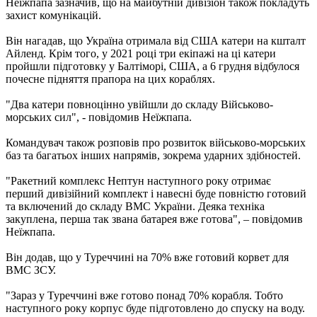
Неїжпапа зазначив, що на майбутній дивізіон також покладуть
захист комунікацій.
Він нагадав, що Україна отримала від США катери на кшталт
Айленд. Крім того, у 2021 році три екіпажі на ці катери
пройшли підготовку у Балтіморі, США, а 6 грудня відбулося
почесне підняття прапора на цих кораблях.
"Два катери повноцінно увійшли до складу Військово-
морських сил", - повідомив Неїжпапа.
Командувач також розповів про розвиток військово-морських
баз та багатьох інших напрямів, зокрема ударних здібностей.
"Ракетний комплекс Нептун наступного року отримає
перший дивізійний комплект і навесні буде повністю готовий
та включений до складу ВМС України. Деяка техніка
закуплена, перша так звана батарея вже готова", – повідомив
Неїжпапа.
Він додав, що у Туреччині на 70% вже готовий корвет для
ВМС ЗСУ.
"Зараз у Туреччині вже готово понад 70% корабля. Тобто
наступного року корпус буде підготовлено до спуску на воду.