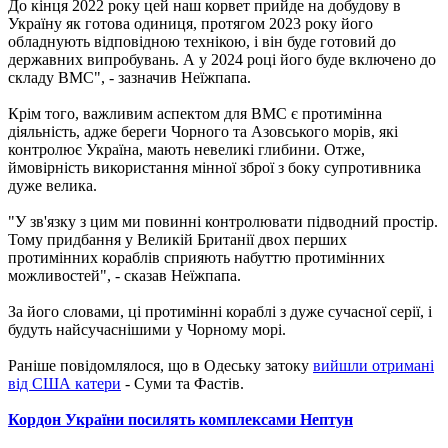
До кінця 2022 року цей наш корвет прийде на добудову в
Україну як готова одиниця, протягом 2023 року його
обладнують відповідною технікою, і він буде готовий до
державних випробувань. А у 2024 році його буде включено до
складу ВМС", - зазначив Неїжпапа.
Крім того, важливим аспектом для ВМС є протимінна
діяльність, адже береги Чорного та Азовського морів, які
контролює Україна, мають невеликі глибини. Отже,
ймовірність використання мінної зброї з боку супротивника
дуже велика.
"У зв'язку з цим ми повинні контролювати підводний простір.
Тому придбання у Великій Британії двох перших
протимінних кораблів сприяють набуттю протимінних
можливостей", - сказав Неїжпапа.
За його словами, ці протимінні кораблі з дуже сучасної серії, і
будуть найсучаснішими у Чорному морі.
Раніше повідомлялося, що в Одеську затоку
вийшли отримані
від США катери
- Суми та Фастів.
Кордон України посилять комплексами Нептун