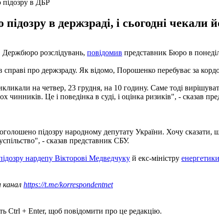
 підозру в ДБР
ідозру в держзраді, і сьогодні чекали й
в Держбюро розслідувань,
повідомив
представник Бюро в понеділ
в справі про держзраду. Як відомо, Порошенко перебуває за корд
викликали на четвер, 23 грудня, на 10 годину. Саме тоді вирішу
ох чинників. Це і поведінка в суді, і оцінка ризиків", - сказав пр
і оголошено підозру народному депутату України. Хочу сказати, 
успільство", - сказав представник СБУ.
підозру нардепу Вікторові Медведчуку
й екс-міністру
енергетик
ш канал
https://t.me/korrespondentnet
ь Ctrl + Enter, щоб повідомити про це редакцію.