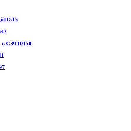
ії
11515
643
 в СЗЧ
10150
11
97