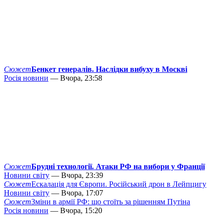
Сюжет
Бенкет генералів. Наслідки вибуху в Москві
Росія новини
— Вчора, 23:58
Сюжет
Брудні технології. Атаки РФ на вибори у Франції
Новини світу
— Вчора, 23:39
Сюжет
Ескалація для Європи. Російський дрон в Лейпцигу
Новини світу
— Вчора, 17:07
Сюжет
Зміни в армії РФ: що стоїть за рішенням Путіна
Росія новини
— Вчора, 15:20