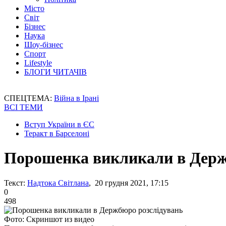
Місто
Світ
Бізнес
Наука
Шоу-бізнес
Спорт
Lifestyle
БЛОГИ ЧИТАЧІВ
СПЕЦТЕМА:
Війна в Ірані
ВСІ ТЕМИ
Вступ України в ЄС
Теракт в Барселоні
Порошенка викликали в Держ
Текст:
Надтока Світлана
, 20 грудня 2021, 17:15
0
498
Фото: Скриншот из видео