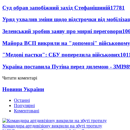
Суд обрав запобіжний захід Стефанішиній
17781
Уряд ухвалив зміни щодо відстрочки від мобілізац
Зеленський зробив заяву про мирні переговори
10
Майора ВСП викрили на "допомозі" військовому
"Медові пастки": СБУ попередила військових
101
Україна поставила Путіна перед дилемою - ЗМІ
98
Читати коментарі
Новини України
Останні
Популярні
Коментовані
Командира артдивізіону викрили на збуті тротилу