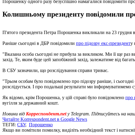
Порошенку одного разу безуспішно намагалися повідомити про
Колишньому президенту повідомили про п
П'ятого президента Петра Порошенка викликали на 23 грудня 
Раніше сьогодні в ДБР повідомили
про підозру екс-президент
у 
"Вказана особа сьогодні не прибула за викликом. Ми її ще раз 
захід. Те, яким буде цей запобіжний захід, залежатиме від багать
В СБУ зазначили, що розслідування справи триває.
"Трьом особам було повідомлено про підозру раніше, і сьогодн
розслідується. І про подальші результати ми інформуватимемо с
Як відомо, крім Порошенка, у цій справі було повідомлено
про 
вугілля за державний кошт.
Новини від
Корреспондент.net
у Telegram. Підписуйтесь на на
Читайте Korrespondent.net в Google News
ТЕГИ:
СБУ
,
Порошенко
Якщо ви помітили помилку, виділіть необхідний текст і натисніт