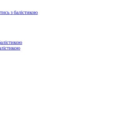
отись з балістикою
балістикою