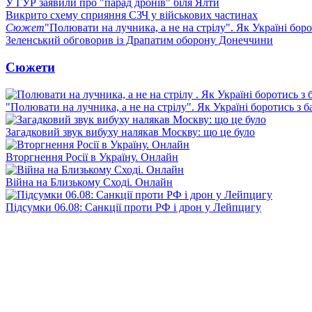
У ГУР заявили про "парад дронів" біля Ялти
Викрито схему сприяння СЗЧ у військових частинах
Сюжет
"Полювати на лучника, а не на стрілу". Як Україні бор
Зеленський обговорив із Драпатим оборону Донеччини
Сюжети
"Полювати на лучника, а не на стрілу". Як Україні боротись з 
Загадковий звук вибуху налякав Москву: що це було
Вторгнення Росії в Україну. Онлайн
Війна на Близькому Сході. Онлайн
Підсумки 06.08: Санкції проти РФ і дрон у Лейпцигу