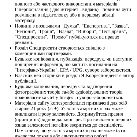
повного або часткового використання матеріалів.
Гіперпосилання ( для інтернет - видань) - повинна бути
розміщена в підзаголовку або в першому абзаці
матеріалу.
Новини з позначками "Думка", "Експертиза", "Заява",
"Регіони", "Гроші", "Влада", "Вибори", "Тест-драйв",
"Спецпроекти", "Промо" публікуються на правах
реклами.
Розділ Спецпроекти створюється спільно з
комерційними партнерами.
Будь яке копіювання, публікація, передрук, чи наступне
поширення інформації, що містить посилання на
"Інтерфакс-Україна", EPA / UPG, суворо забороняється.
Власник веб-сторінки в розділі Я-Корреспондент є автор
публікації.
Будь-яке копіювання, передрук та відтворення
фотографічних творів та/або аудіовізуальних творів
правовласника Getty Images - суворо забороняється.
Матеріали сайту korrespondent.net призначені для осіб
старше 21 року (21+). Участь в азартних іграх може
викликати ігрову залежність. Дотримуйтесь правил
(принципів) відповідальної гри. При виявленні перших
ознак залежності негайно зверніться до спеціаліста.
Пам'ятайте, що участь в азартних іграх не може бути
джерелом доходів або альтернативою роботі.