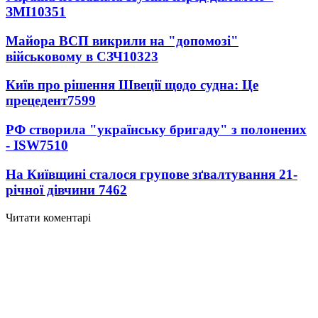
ЗМІ
10351
Майора ВСП викрили на "допомозі"
військовому в СЗЧ
10323
Київ про рішення Швеції щодо судна: Це
прецедент
7599
РФ створила "українську бригаду" з полонених
- ISW
7510
На Київщині сталося групове зґвалтування 21-
річної дівчини
7462
Читати коментарі