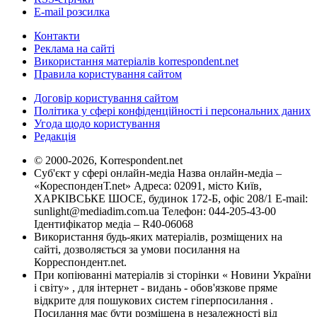
E-mail розсилка
Контакти
Реклама на сайті
Використання матеріалів korrespondent.net
Правила користування сайтом
Договір користування сайтом
Політика у сфері конфіденційності і персональних даних
Угода щодо користування
Редакція
© 2000-2026, Korrespondent.net
Суб'єкт у сфері онлайн-медіа Назва онлайн-медіа –
«КореспонденТ.net» Адреса: 02091, місто Київ,
ХАРКІВСЬКЕ ШОСЕ, будинок 172-Б, офіс 208/1 E-mail:
sunlight@mediadim.com.ua
Телефон: 044-205-43-00
Ідентифікатор медіа – R40-06068
Використання будь-яких матеріалів, розміщених на
сайті, дозволяється за умови посилання на
Корреспондент.net.
При копіюванні матеріалів зі сторінки « Новини України
і світу» , для інтернет - видань - обов'язкове пряме
відкрите для пошукових систем гіперпосилання .
Посилання має бути розміщена в незалежності від