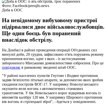
Фото: Facebook/pressjfo.news
Доба в ООС
На невідомому вибуховому пристрої
підірвалися двоє військовослужбовців.
Ще один боєць був поранений
внаслідок обстрілу.
На Донбасі в районі проведення операції Об'єднаних сил
минулої доби, 20 грудня, зафіксовано п'ять порушень режиму
припинення вогню, одне з яких - із застосуванням
забороненого Мінськими домовленостями озброєння. Про це
повідомляє
в ранковому зведенні штаб ООС.
"У районі населених пунктів Гнутове і Водяне противник
задіяв безпілотні літальні апарати, за допомогою яких зробив
скидання пострілів ВОГ-17. У напрямку Новолуганського
окупанти вели вогонь з автоматичних станкових
гранатометів. У бік Невельського ворог відкривав вогонь із
мінометів калібру 120 мм. У напрямку Широкого противник
вів вогонь зі стрілецької зброї", - йдеться у повідомленні.