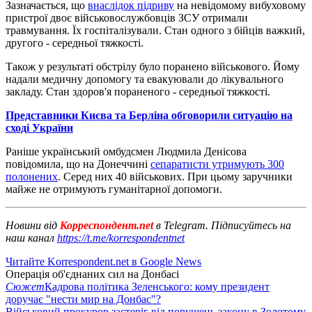
Зазначається, що
внаслідок підриву
на невідомому вибуховому
пристрої двоє військовослужбовців ЗСУ отримали
травмування. Їх госпіталізували. Стан одного з бійців важкий,
другого - середньої тяжкості.
Також у результаті обстрілу було поранено військового. Йому
надали медичну допомогу та евакуювали до лікувального
закладу. Стан здоров'я пораненого - середньої тяжкості.
Представники Києва та Берліна обговорили ситуацію на
сході України
Раніше український омбудсмен Людмила Денісова
повідомила, що на Донеччині
сепаратисти утримують 300
полонених
. Серед них 40 військових. При цьому заручники
майже не отримують гуманітарної допомоги.
Новини від
Корреспондент.net
в Telegram. Підписуйтесь на
наш канал
https://t.me/korrespondentnet
Читайте Korrespondent.net в Google News
Операція об'єднаних сил на Донбасі
Сюжет
Кадрова політика Зеленського: кому президент
доручає "нести мир на Донбас"?
Військовий прокурор застеріг від порушень закону в Золотому