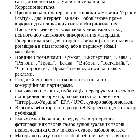
сайті, дозволяється за умови посилання на
Корреспондент.net.
При копіюванні матеріалів зі сторінки « Новини України
і світу» , для інтернет - видань - обов'язкове пряме
відкрите для пошукових систем гіперпосилання .
Посилання має бути розміщена в незалежності від
повного або часткового використання матеріалів.
Гіперпосилання ( для інтернет - видань) - повинна бути
розміщена в підзаголовку або в першому абзаці
матеріалу.
Новини з позначками "Думка", "Експертиза", "Заява",
"Регіони", "Гроші", "Влада", "Вибори", "Тест-драйв",
"Спецпроекти", "Промо" публікуються на правах
реклами.
Розділ Спецпроекти створюється спільно з
комерційними партнерами.
Будь яке копіювання, публікація, передрук, чи наступне
поширення інформації, що містить посилання на
"Інтерфакс-Україна", EPA / UPG, суворо забороняється.
Власник веб-сторінки в розділі Я-Корреспондент є автор
публікації.
Будь-яке копіювання, передрук та відтворення
фотографічних творів та/або аудіовізуальних творів
правовласника Getty Images - суворо забороняється.
Матеріали сайту korrespondent.net призначені для осіб