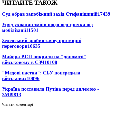
ЧИТАЙТЕ ТАКОЖ
Суд обрав запобіжний захід Стефанішиній
17439
Уряд ухвалив зміни щодо відстрочки від
мобілізації
11501
Зеленський зробив заяву про мирні
переговори
10635
Майора ВСП викрили на "допомозі"
військовому в СЗЧ
10108
"Медові пастки": СБУ попередила
військових
10096
Україна поставила Путіна перед дилемою -
ЗМІ
9813
Читати коментарі