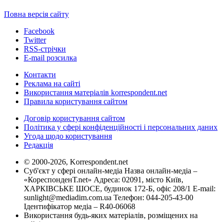
Повна версія сайту
Facebook
Twitter
RSS-стрічки
E-mail розсилка
Контакти
Реклама на сайті
Використання матеріалів korrespondent.net
Правила користування сайтом
Договір користування сайтом
Політика у сфері конфіденційності і персональних даних
Угода щодо користування
Редакція
© 2000-2026, Korrespondent.net
Суб'єкт у сфері онлайн-медіа Назва онлайн-медіа –
«КореспонденТ.net» Адреса: 02091, місто Київ,
ХАРКІВСЬКЕ ШОСЕ, будинок 172-Б, офіс 208/1 E-mail:
sunlight@mediadim.com.ua
Телефон: 044-205-43-00
Ідентифікатор медіа – R40-06068
Використання будь-яких матеріалів, розміщених на