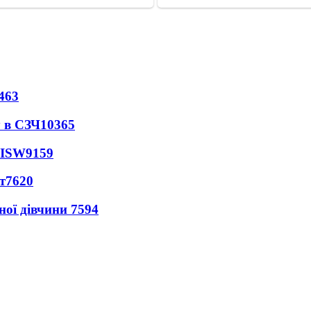
463
 в СЗЧ
10365
 ISW
9159
т
7620
ної дівчини
7594