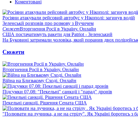
Коментовані
Росіяни атакували рейсовий автобус у Нікополі: загинув водій
Зеленськй розповів про розмову з Вучичем
Сюжет
Вторгнення Росії в Україну. Онлайн
США постачатимуть ракети для Patriot - Зеленський
На Буковині затримали чоловіка, який поранив двох поліцейсь
Сюжети
Вторгнення Росії в Україну. Онлайн
Війна на Близькому Сході. Онлайн
Підсумки 07.08: "Пекельні" санкції і "парад" дронів
Пекельні санкції. Рішення Сената США
"Полювати на лучника, а не на стрілу". Як Україні боротись з 