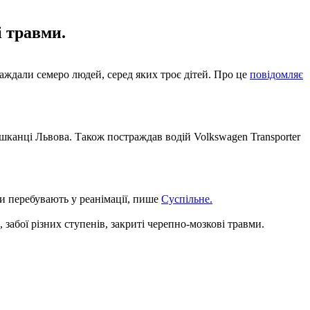
і травми.
раждали семеро людей, серед яких троє дітей. Про це
повідомляє
 мешканці Львова. Також постраждав водій Volkswagen Transporter
ти перебувають у реанімації, пише
Суспільне.
абої різних ступенів, закриті черепно-мозкові травми.