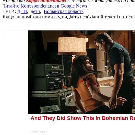
Новини від
Корреспондент.net
в Telegram. Підписуйтесь на на
Читайте Korrespondent.net в Google News
ТЕГИ:
ДТП
,
дети
,
Волынская область
Якщо ви помітили помилку, виділіть необхідний текст і натисніт