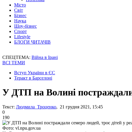
Місто
Світ
Бізнес
Наука
Шоу-бізнес
Спорт
Lifestyle
БЛОГИ ЧИТАЧІВ
СПЕЦТЕМА:
Війна в Ірані
ВСІ ТЕМИ
Вступ України в ЄС
Теракт в Барселоні
У ДТП на Волині постраждали 
Текст:
Людмила Троценко
, 21 грудня 2021, 15:45
0
190
Фото: vl.npu.gov.ua