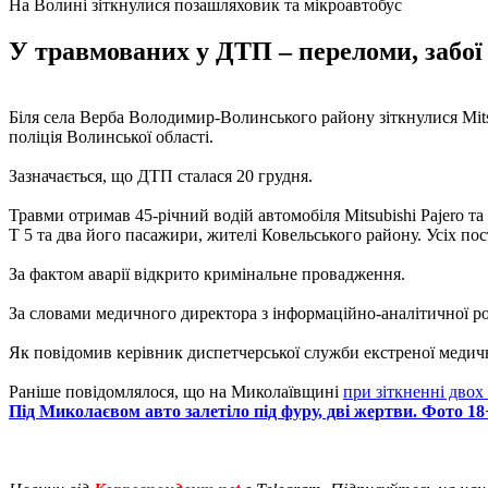
На Волині зіткнулися позашляховик та мікроавтобус
У травмованих у ДТП – переломи, забої 
Біля села Верба Володимир-Волинського району зіткнулися Mitsub
поліція Волинської області.
Зазначається, що ДТП сталася 20 грудня.
Травми отримав 45-річний водій автомобіля Mitsubishi Pajero та
T 5 та два його пасажири, жителі Ковельського району. Усіх пост
За фактом аварії відкрито кримінальне провадження.
За словами медичного директора з інформаційно-аналітичної роб
Як повідомив керівник диспетчерської служби екстреної медичн
Раніше повідомлялося, що на Миколаївщині
при зіткненні двох
Під Миколаєвом авто залетіло під фуру, дві жертви. Фото 18