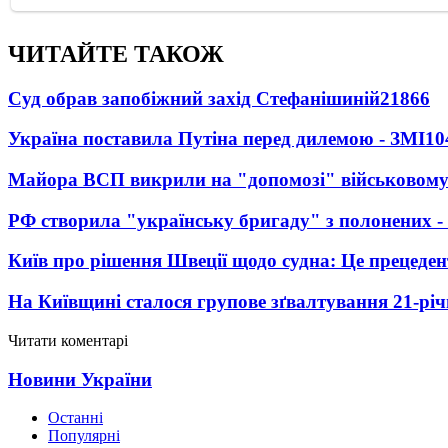
ЧИТАЙТЕ ТАКОЖ
Суд обрав запобіжний захід Стефанішиній
21866
Україна поставила Путіна перед дилемою - ЗМІ
10
Майора ВСП викрили на "допомозі" військовому
РФ створила "українську бригаду" з полонених -
Київ про рішення Швеції щодо судна: Це прецеден
На Київщині сталося групове зґвалтування 21-річ
Читати коментарі
Новини України
Останні
Популярні