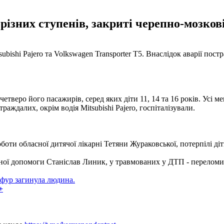
різних ступенів, закриті черепно-мозков
ishi Pajero та Volkswagen Transporter T5. Внаслідок аварії пост
 четверо його пасажирів, серед яких діти 11, 14 та 16 років. Усі
раждалих, окрім водія Mitsubishi Pajero, госпіталізували.
оти обласної дитячої лікарні Тетяни Жураковської, потерпілі ді
ої допомоги Станіслав Линик, у травмованих у ДТП - переломи, з
 фур загинула людина.
+