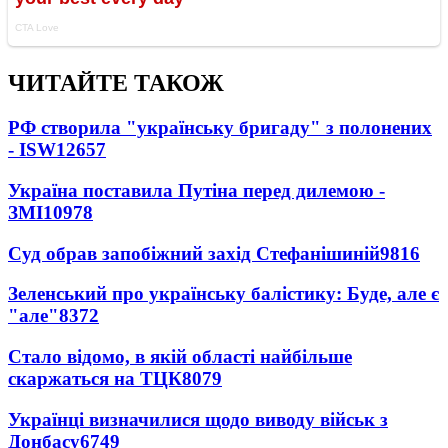
ЧИТАЙТЕ ТАКОЖ
РФ створила "українську бригаду" з полонених
- ISW
12657
Україна поставила Путіна перед дилемою -
ЗМІ
10978
Суд обрав запобіжний захід Стефанішиній
9816
Зеленський про українську балістику: Буде, але є
"але"
8372
Стало відомо, в якій області найбільше
скаржаться на ТЦК
8079
Українці визначилися щодо виводу військ з
Донбасу
6749