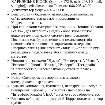
ХАРКІВСЬКЕ ШОСЕ, будинок 172-Б, офіс 208/1 E-mail:
sunlight@mediadim.com.ua
Телефон: 044-205-43-00
Ідентифікатор медіа – R40-06068
Використання будь-яких матеріалів, розміщених на
сайті, дозволяється за умови посилання на
Корреспондент.net.
При копіюванні матеріалів зі сторінки « Новини України
і світу» , для інтернет - видань - обов'язкове пряме
відкрите для пошукових систем гіперпосилання .
Посилання має бути розміщена в незалежності від
повного або часткового використання матеріалів.
Гіперпосилання ( для інтернет - видань) - повинна бути
розміщена в підзаголовку або в першому абзаці
матеріалу.
Новини з позначками "Думка", "Експертиза", "Заява",
"Регіони", "Гроші", "Влада", "Вибори", "Тест-драйв",
"Спецпроекти", "Промо" публікуються на правах
реклами.
Розділ Спецпроекти створюється спільно з
комерційними партнерами.
Будь яке копіювання, публікація, передрук, чи наступне
поширення інформації, що містить посилання на
"Інтерфакс-Україна", EPA / UPG, суворо забороняється.
Власник веб-сторінки в розділі Я-Корреспондент є автор
публікації.