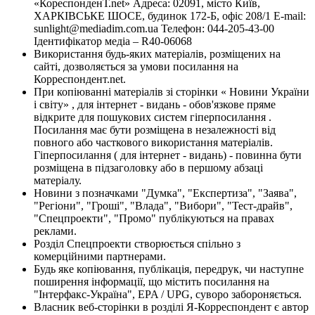
«КореспонденТ.net» Адреса: 02091, місто Київ,
ХАРКІВСЬКЕ ШОСЕ, будинок 172-Б, офіс 208/1 E-mail:
sunlight@mediadim.com.ua
Телефон: 044-205-43-00
Ідентифікатор медіа – R40-06068
Використання будь-яких матеріалів, розміщених на
сайті, дозволяється за умови посилання на
Корреспондент.net.
При копіюванні матеріалів зі сторінки « Новини України
і світу» , для інтернет - видань - обов'язкове пряме
відкрите для пошукових систем гіперпосилання .
Посилання має бути розміщена в незалежності від
повного або часткового використання матеріалів.
Гіперпосилання ( для інтернет - видань) - повинна бути
розміщена в підзаголовку або в першому абзаці
матеріалу.
Новини з позначками "Думка", "Експертиза", "Заява",
"Регіони", "Гроші", "Влада", "Вибори", "Тест-драйв",
"Спецпроекти", "Промо" публікуються на правах
реклами.
Розділ Спецпроекти створюється спільно з
комерційними партнерами.
Будь яке копіювання, публікація, передрук, чи наступне
поширення інформації, що містить посилання на
"Інтерфакс-Україна", EPA / UPG, суворо забороняється.
Власник веб-сторінки в розділі Я-Корреспондент є автор