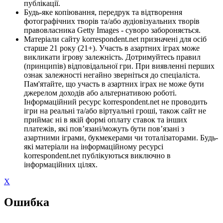
публікації.
Будь-яке копіювання, передрук та відтворення
фотографічних творів та/або аудіовізуальних творів
правовласника Getty Images - суворо забороняється.
Матеріали сайту korrespondent.net призначені для осіб
старше 21 року (21+). Участь в азартних іграх може
викликати ігрову залежність. Дотримуйтесь правил
(принципів) відповідальної гри. При виявленні перших
ознак залежності негайно зверніться до спеціаліста.
Пам'ятайте, що участь в азартних іграх не може бути
джерелом доходів або альтернативою роботі.
Інформаційний ресурс korrespondent.net не проводить
ігри на реальні та/або віртуальні гроші, також сайт не
приймає ні в якій формі оплату ставок та інших
платежів, які пов’язані/можуть бути пов’язані з
азартними іграми, букмекерами чи тоталізаторами. Будь-
які матеріали на інформаційному ресурсі
korrespondent.net публікуються виключно в
інформаційних цілях.
X
Ошибка