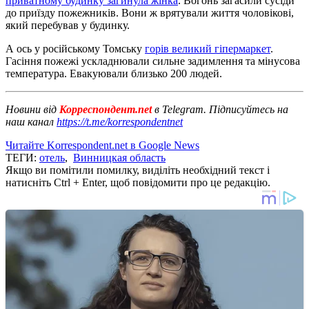
приватному будинку загинула жінка
. Вогонь загасили сусіди
до приїзду пожежників. Вони ж врятували життя чоловікові,
який перебував у будинку.
А ось у російському Томську
горів великий гіпермаркет
.
Гасіння пожежі ускладнювали сильне задимлення та мінусова
температура. Евакуювали близько 200 людей.
Новини від
Корреспондент.net
в Telegram. Підписуйтесь на
наш канал
https://t.me/korrespondentnet
Читайте Korrespondent.net в Google News
ТЕГИ:
отель
,
Винницкая область
Якщо ви помітили помилку, виділіть необхідний текст і
натисніть Ctrl + Enter, щоб повідомити про це редакцію.