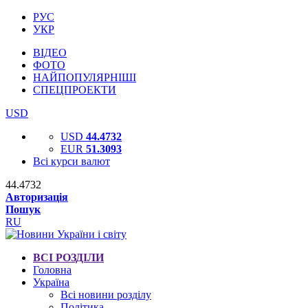
РУС
УКР
ВІДЕО
ФОТО
НАЙПОПУЛЯРНІШІ
СПЕЦПРОЕКТИ
USD
USD
44.4732
EUR
51.3093
Всі курси валют
44.4732
Авторизація
Пошук
RU
ВСІ РОЗДІЛИ
Головна
Україна
Всі новини розділу
Політика