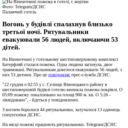
Фото: Telegram/ДСНС
Палаючий готель
Вогонь у будівлі спалахнув близько
третьої ночі. Рятувальники
евакуювали 56 людей, включаючи 53
дітей.
На Вінниччині у готельному шестиповерховому комплексі
Батерфляй сталася пожежа. Одна людина загинула, двоє
травмовані. Рятувальникам довелося евакуювати 56 людей, з
них 53 дитини. Про це
повідомляє
прес-служба ДСНС.
"22 грудня о 02:55 у с. Селище Вінницького району в
шестиповерховій будівлі готелю виникла пожежа покрівлі. О
05:09 пожежу локалізовано на площі 900 м. кв. О 5:26 -
ліквідовано", - йдеться у повідомленні.
З вогнем боролися 44 рятувальники, залучалося 13 одиниць
спецтехніки ДСНС.
На місці пожежі працюють рятувальники. Telegram/ДСНС