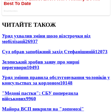
ЧИТАЙТЕ ТАКОЖ
Уряд ухвалив зміни щодо відстрочки від
мобілізації
26937
Суд обрав запобіжний захід Стефанішиній
12073
Зеленський зробив заяву про мирні
переговори
10493
Уряд змінив правила обслуговування чоловіків у
консульствах за кордоном
10148
"Медові пастки": СБУ попередила
військових
9960
Майора ВСП викрили на "допомозі"