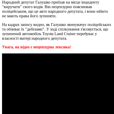
Народний депутат Галушко приїхав на місце інциденту
"виручати" свого водія. Він нецензурно пояснював
поліцейським, що це авто народного депутата, і вони нібито
не мають права його зупиняти.
На кадрах запису видно, як Галушко звинувачує поліцейських
та обзиває їх "дебілами". У ході спілкування з'ясовується, що
зупинений автомобіль Toyota Land Cruiser перебуває у
власності матері народного депутата.
Увага, на відео є нецензурна лексика!