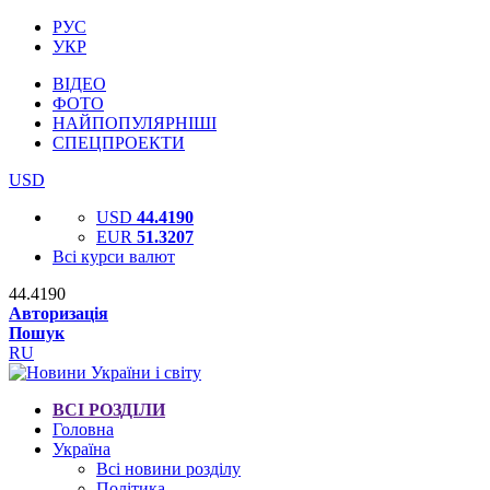
РУС
УКР
ВІДЕО
ФОТО
НАЙПОПУЛЯРНІШІ
СПЕЦПРОЕКТИ
USD
USD
44.4190
EUR
51.3207
Всі курси валют
44.4190
Авторизація
Пошук
RU
ВСІ РОЗДІЛИ
Головна
Україна
Всі новини розділу
Політика