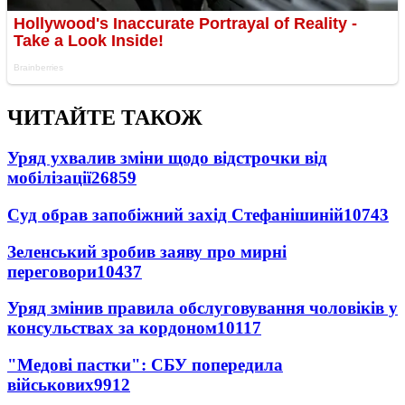
ЧИТАЙТЕ ТАКОЖ
Уряд ухвалив зміни щодо відстрочки від
мобілізації
26859
Суд обрав запобіжний захід Стефанішиній
10743
Зеленський зробив заяву про мирні
переговори
10437
Уряд змінив правила обслуговування чоловіків у
консульствах за кордоном
10117
"Медові пастки": СБУ попередила
військових
9912