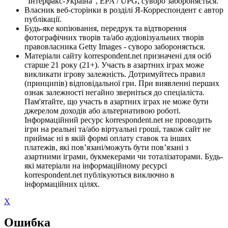
"Інтерфакс-Україна", EPA / UPG, суворо забороняється.
Власник веб-сторінки в розділі Я-Корреспондент є автор
публікації.
Будь-яке копіювання, передрук та відтворення
фотографічних творів та/або аудіовізуальних творів
правовласника Getty Images - суворо забороняється.
Матеріали сайту korrespondent.net призначені для осіб
старше 21 року (21+). Участь в азартних іграх може
викликати ігрову залежність. Дотримуйтесь правил
(принципів) відповідальної гри. При виявленні перших
ознак залежності негайно зверніться до спеціаліста.
Пам'ятайте, що участь в азартних іграх не може бути
джерелом доходів або альтернативою роботі.
Інформаційний ресурс korrespondent.net не проводить
ігри на реальні та/або віртуальні гроші, також сайт не
приймає ні в якій формі оплату ставок та інших
платежів, які пов’язані/можуть бути пов’язані з
азартними іграми, букмекерами чи тоталізаторами. Будь-
які матеріали на інформаційному ресурсі
korrespondent.net публікуються виключно в
інформаційних цілях.
X
Ошибка