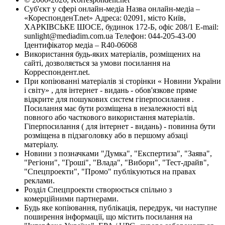
Суб'єкт у сфері онлайн-медіа Назва онлайн-медіа –
«КореспонденТ.net» Адреса: 02091, місто Київ,
ХАРКІВСЬКЕ ШОСЕ, будинок 172-Б, офіс 208/1 E-mail:
sunlight@mediadim.com.ua
Телефон: 044-205-43-00
Ідентифікатор медіа – R40-06068
Використання будь-яких матеріалів, розміщених на
сайті, дозволяється за умови посилання на
Корреспондент.net.
При копіюванні матеріалів зі сторінки « Новини України
і світу» , для інтернет - видань - обов'язкове пряме
відкрите для пошукових систем гіперпосилання .
Посилання має бути розміщена в незалежності від
повного або часткового використання матеріалів.
Гіперпосилання ( для інтернет - видань) - повинна бути
розміщена в підзаголовку або в першому абзаці
матеріалу.
Новини з позначками "Думка", "Експертиза", "Заява",
"Регіони", "Гроші", "Влада", "Вибори", "Тест-драйв",
"Спецпроекти", "Промо" публікуються на правах
реклами.
Розділ Спецпроекти створюється спільно з
комерційними партнерами.
Будь яке копіювання, публікація, передрук, чи наступне
поширення інформації, що містить посилання на