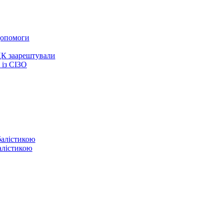
 допомоги
ЦК заарештували
із СІЗО
балістикою