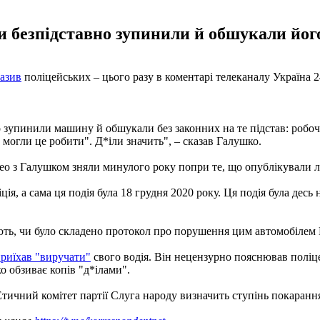
 безпідставно зупинили й обшукали його
азив
поліцейських – цього разу в коментарі телеканалу Україна 24
упинили машину й обшукали без законних на те підстав: робочі д
 могли це робити". Д*іли значить", – сказав Галушко.
ідео з Галушком зняли минулого року попри те, що опублікували 
ція, а сама ця подія була 18 грудня 2020 року. Ця подія була десь 
вують, чи було складено протокол про порушення цим автомобілем
риїхав "виручати"
свого водія. Він нецензурно пояснював поліце
о обзиває копів "д*ілами".
Етичний комітет партії Слуга народу визначить ступінь покаранн