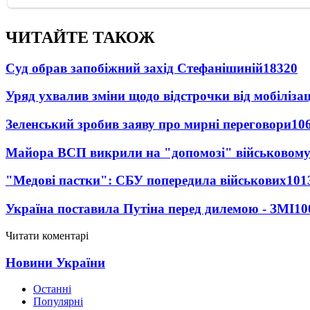
ЧИТАЙТЕ ТАКОЖ
Суд обрав запобіжний захід Стефанішиній
18320
Уряд ухвалив зміни щодо відстрочки від мобілізац
Зеленський зробив заяву про мирні переговори
10
Майора ВСП викрили на "допомозі" військовому
"Медові пастки": СБУ попередила військових
101
Україна поставила Путіна перед дилемою - ЗМІ
10
Читати коментарі
Новини України
Останні
Популярні