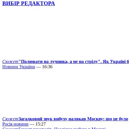
ВИБІР РЕДАКТОРА
Сюжет
"Полювати на лучника, а не на стрілу". Як Україні 
Новини України
— 16:36
Сюжет
Загадковий звук вибуху налякав Москву: що це було
Росія новини
— 15:27