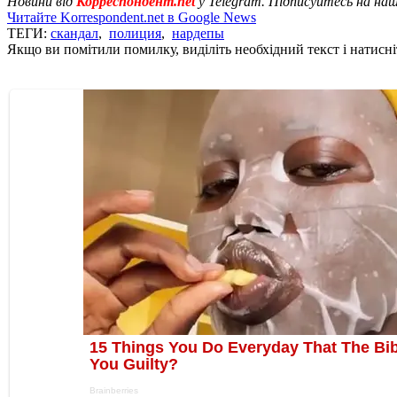
Новини від
Корреспондент.net
у Telegram. Підписуйтесь на на
Читайте Korrespondent.net в Google News
ТЕГИ:
скандал
,
полиция
,
нардепы
Якщо ви помітили помилку, виділіть необхідний текст і натисніт