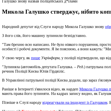
Галушко знову назвав поліцейських д*ілами
Микола Галушко стверджує, нібито копи
Народний депутат від Слуги народу Микола Галушко знову
обр
З його слів, його машину зупинили безпідставно.
"Там брехню всю написано. Не було ніякого порушення, просто з
особисті і робочі документи. Я їм пояснюю, а вони кажуть: "Ми
У свою чергу, як
пише
Укрінформ
, у поліції підтвердили, що в
"Зупиняла (автомобіль депутата Галушка. –
Ред.
) патрульна полі
речник Поліції Києва Юлія Гірдвіліс.
В Управлінні патрульної поліції Києва додали, що зараз з'ясо
Раніше в Інтернеті з'явилося відео, як нардеп
Микола Галушко п
мають права його зупиняти. На кадрах запису видно, як Галушк
Пізніше в Слузі народу
відреагували на інцидент із Галушком
. 