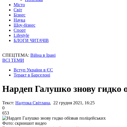
Місто
Світ
Бізнес
Наука
Шоу-бізнес
Спорт
Lifestyle
БЛОГИ ЧИТАЧІВ
СПЕЦТЕМА:
Війна в Ірані
ВСІ ТЕМИ
Вступ України в ЄС
Теракт в Барселоні
Нардеп Галушко знову гидко о
Текст:
Надтока Світлана
, 22 грудня 2021, 16:25
0
653
Фото: скриншот видео