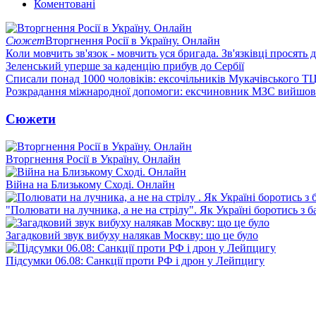
Коментовані
Сюжет
Вторгнення Росії в Україну. Онлайн
Коли мовчить зв'язок - мовчить уся бригада. Зв'язківці просять
Зеленський уперше за каденцію прибув до Сербії
Списали понад 1000 чоловіків: ексочільників Мукачівського Т
Розкрадання міжнародної допомоги: ексчиновник МЗС вийшов 
Сюжети
Вторгнення Росії в Україну. Онлайн
Війна на Близькому Сході. Онлайн
"Полювати на лучника, а не на стрілу". Як Україні боротись з 
Загадковий звук вибуху налякав Москву: що це було
Підсумки 06.08: Санкції проти РФ і дрон у Лейпцигу