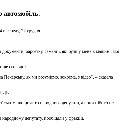
 автомобіль.
 в середу, 22 грудня.
окументи, барсетку, гаманці, які були у мене в машині, мої
лише сьогодні.
на Печерську, як ми розуміємо, зокрема, з відео", – сказала
 ПДР.
йським, що це авто народного депутата, а вони нібито не
я народному депутату, пообіцяли у фракції.