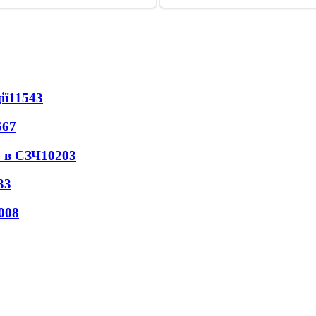
ії
11543
667
 в СЗЧ
10203
33
008