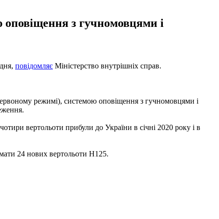
 оповіщення з гучномовцями і
удня,
повідомляє
Міністерство внутрішніх справ.
червоному режимі), системою оповіщення з гучномовцями і
еження.
чотири вертольоти прибули до України в січні 2020 року і в
имати 24 нових вертольоти Н125.