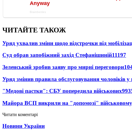
ЧИТАЙТЕ ТАКОЖ
Уряд ухвалив зміни щодо відстрочки від мобілізац
Суд обрав запобіжний захід Стефанішиній
11197
Зеленський зробив заяву про мирні переговори
10
Уряд змінив правила обслуговування чоловіків у
"Медові пастки": СБУ попередила військових
993
Майора ВСП викрили на "допомозі" військовому
Читати коментарі
Новини України