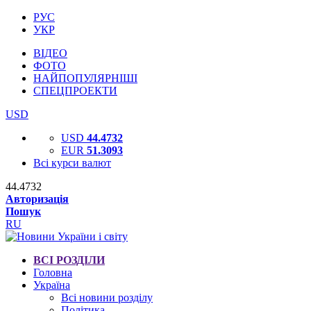
РУС
УКР
ВІДЕО
ФОТО
НАЙПОПУЛЯРНІШІ
СПЕЦПРОЕКТИ
USD
USD
44.4732
EUR
51.3093
Всі курси валют
44.4732
Авторизація
Пошук
RU
ВСІ РОЗДІЛИ
Головна
Україна
Всі новини розділу
Політика