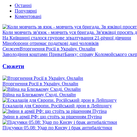
Останні
Популярні
Коментовані
Коли мовчить зв'язок - мовчить уся бригада. Зв'язківці просять
На Київщині сталося групове зґвалтування 21-річної дівчини
Міноборони отримає податкові дані чоловіків
Сюжет
Вторгнення Росії в Україну. Онлайн
Заволодіння коштами ПриватБанку: справу Коломойського скер
Сюжети
Вторгнення Росії в Україну. Онлайн
Війна на Близькому Сході. Онлайн
Ескалація для Європи. Російський дрон в Лейпцигу
Зміни в армії РФ: що стоїть за рішенням Путіна
Підсумки 05.08: Удар по Києву і брак антибалістики