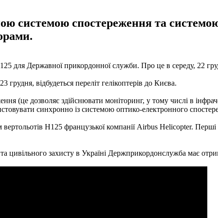
ою системою спостереження та системою
орами.
25 для Державної прикордонної служби. Про це в середу, 22 гр
3 грудня, відбудеться переліт гелікоптерів до Києва.
ня (це дозволяє здійснювати моніторинг, у тому числі в інфра
истовувати синхронно із системою оптико-електронного спостер
вертольотів Н125 французької компанії Airbus Helicopter. Перші 
и та цивільного захисту в Україні Держприкордонслужба має отр