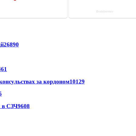
ії
26890
461
 консульствах за кордоном
10129
5
 в СЗЧ
9608