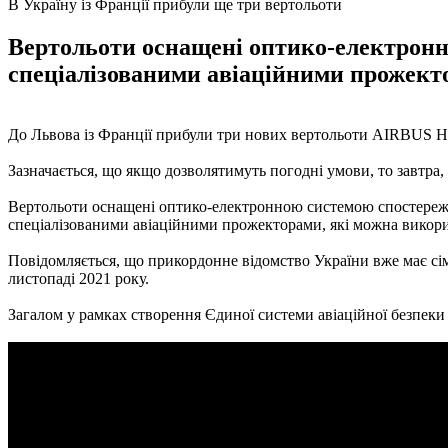
В Україну із Франції прибули ще три вертольоти
Вертольоти оснащені оптико-електронн
спеціалізованими авіаційними прожект
До Львова із Франції прибули три нових вертольоти AIRBUS H1
Зазначається, що якщо дозволятимуть погодні умови, то завтра, 2
Вертольоти оснащені оптико-електронною системою спостережен
спеціалізованими авіаційними прожекторами, які можна викор
Повідомляється, що прикордонне відомство України вже має сім 
листопаді 2021 року.
Загалом у рамках створення Єдиної системи авіаційної безпек