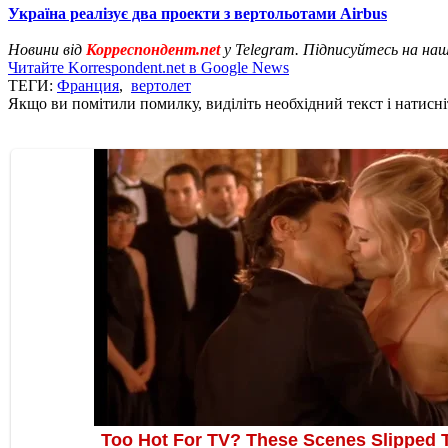
Україна реалізує два проекти з вертольотами Airbus
Новини від
Корреспондент.net
у Telegram. Підписуйтесь на на
Читайте Korrespondent.net в Google News
ТЕГИ:
Франция
,
вертолет
Якщо ви помітили помилку, виділіть необхідний текст і натисніт