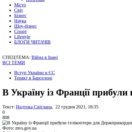
Місто
Світ
Бізнес
Наука
Шоу-бізнес
Спорт
Lifestyle
БЛОГИ ЧИТАЧІВ
СПЕЦТЕМА:
Війна в Ірані
ВСІ ТЕМИ
Вступ України в ЄС
Теракт в Барселоні
В Україну із Франції прибул
Текст:
Надтока Світлана
, 22 грудня 2021, 18:35
0
808
Фото: mvs.gov.ua