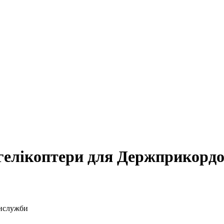
и гелікоптери для Держприкорд