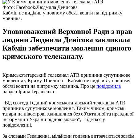
Фото: Facebook/Людмила Денисова
Кабмін не виділив у повному обсязі кошти на підтримку
мовника.
Уповноважений Верховної Ради з прав
людини Людмила Денісова закликала
Кабмін забезпечити мовлення єдиного
кримського телеканалу.
Кримськотатарський телеканал ATR припинив супутникове
мовлення у Криму. Причина – Кабмін не виділив у повному
обсязі кошти на підтримку мовника. Про це
повідомила
нардеп Ірина Геращенко.
"Від сьогодні єдиний кримськотатарський телеканал АТR
припинив супутникове мовлення. Таким чином, кримські
татари на півострові залишилися без об'єктивної та правдивої
інформації з України рідною мовою", - йдеться у
повідомленні.
За словами Геращенка, мільйони гривень витрачаються зовсім