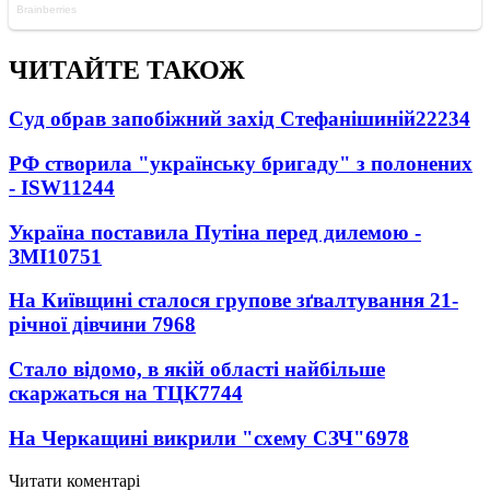
ЧИТАЙТЕ ТАКОЖ
Суд обрав запобіжний захід Стефанішиній
22234
РФ створила "українську бригаду" з полонених
- ISW
11244
Україна поставила Путіна перед дилемою -
ЗМІ
10751
На Київщині сталося групове зґвалтування 21-
річної дівчини
7968
Стало відомо, в якій області найбільше
скаржаться на ТЦК
7744
На Черкащині викрили "схему СЗЧ"
6978
Читати коментарі