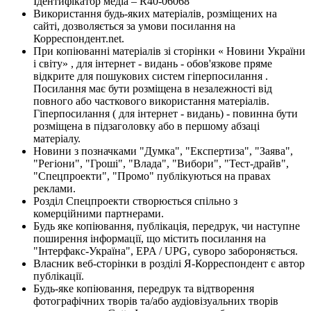
Ідентифікатор медіа – R40-06068
Використання будь-яких матеріалів, розміщених на
сайті, дозволяється за умови посилання на
Корреспондент.net.
При копіюванні матеріалів зі сторінки « Новини України
і світу» , для інтернет - видань - обов'язкове пряме
відкрите для пошукових систем гіперпосилання .
Посилання має бути розміщена в незалежності від
повного або часткового використання матеріалів.
Гіперпосилання ( для інтернет - видань) - повинна бути
розміщена в підзаголовку або в першому абзаці
матеріалу.
Новини з позначками "Думка", "Експертиза", "Заява",
"Регіони", "Гроші", "Влада", "Вибори", "Тест-драйв",
"Спецпроекти", "Промо" публікуються на правах
реклами.
Розділ Спецпроекти створюється спільно з
комерційними партнерами.
Будь яке копіювання, публікація, передрук, чи наступне
поширення інформації, що містить посилання на
"Інтерфакс-Україна", EPA / UPG, суворо забороняється.
Власник веб-сторінки в розділі Я-Корреспондент є автор
публікації.
Будь-яке копіювання, передрук та відтворення
фотографічних творів та/або аудіовізуальних творів