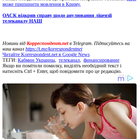
може припинити мовлення в Криму.
ОАСК відкрив справу щодо анулювання ліцензії
телеканалу НАШ
Новини від
Корреспондент.net
в Telegram. Підписуйтесь на
наш канал
https://t.me/korrespondentnet
Читайте Korrespondent.net в Google News
ТЕГИ:
Кабмин Украины
,
телеканал
,
финансирование
Якщо ви помітили помилку, виділіть необхідний текст і
натисніть Ctrl + Enter, щоб повідомити про це редакцію.