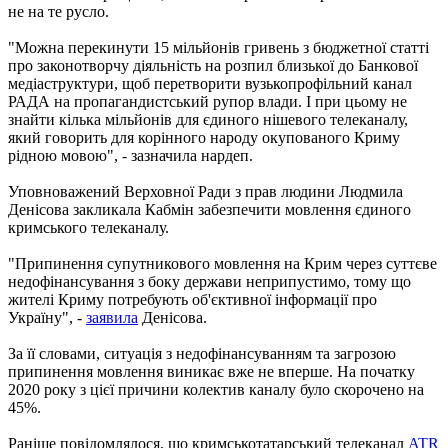
не на те русло.
"Можна перекинути 15 мільйонів гривень з бюджетної статті
про законотворчу діяльність на розпил близької до Банкової
медіаструктури, щоб перетворити вузькопрофільний канал
РАДА на пропагандистський рупор влади. І при цьому не
знайти кілька мільйонів для єдиного нішевого телеканалу,
який говорить для корінного народу окупованого Криму
рідною мовою", - зазначила нардеп.
Уповноважений Верховної Ради з прав людини Людмила
Денісова закликала Кабмін забезпечити мовлення єдиного
кримського телеканалу.
"Припинення супутникового мовлення на Крим через суттєве
недофінансування з боку держави неприпустимо, тому що
жителі Криму потребують об'єктивної інформації про
Україну", -
заявила
Денісова.
За її словами, ситуація з недофінансуванням та загрозою
припинення мовлення виникає вже не вперше. На початку
2020 року з цієї причини колектив каналу було скорочено на
45%.
Раніше повідомлялося, що кримськотатарський телеканал
ATR