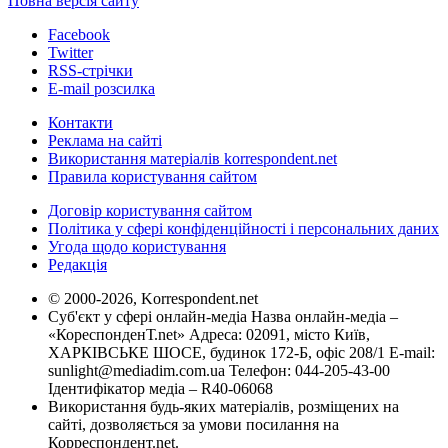
Повна версія сайту
Facebook
Twitter
RSS-стрічки
E-mail розсилка
Контакти
Реклама на сайті
Використання матеріалів korrespondent.net
Правила користування сайтом
Договір користування сайтом
Політика у сфері конфіденційності і персональних даних
Угода щодо користування
Редакція
© 2000-2026, Korrespondent.net
Суб'єкт у сфері онлайн-медіа Назва онлайн-медіа –
«КореспонденТ.net» Адреса: 02091, місто Київ,
ХАРКІВСЬКЕ ШОСЕ, будинок 172-Б, офіс 208/1 E-mail:
sunlight@mediadim.com.ua
Телефон: 044-205-43-00
Ідентифікатор медіа – R40-06068
Використання будь-яких матеріалів, розміщених на
сайті, дозволяється за умови посилання на
Корреспондент.net.