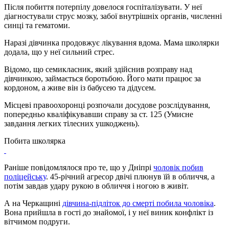
Після побиття потерпілу довелося госпіталізувати. У неї
діагностували струс мозку, забої внутрішніх органів, численні
синці та гематоми.
Наразі дівчинка продовжує лікування вдома. Мама школярки
додала, що у неї сильний стрес.
Відомо, що семикласник, який здійснив розправу над
дівчинкою, займається боротьбою. Його мати працює за
кордоном, а живе він із бабусею та дідусем.
Місцеві правоохоронці розпочали досудове розслідування,
попередньо кваліфікувавши справу за ст. 125 (Умисне
завдання легких тілесних ушкоджень).
Побита школярка
Раніше повідомлялося про те, що у Дніпрі
чоловік побив
поліцейську
. 45-річний агресор двічі плюнув їй в обличчя, а
потім завдав удару рукою в обличчя і ногою в живіт.
А на Черкащині
дівчина-підліток до смерті побила чоловіка
.
Вона прийшла в гості до знайомої, і у неї виник конфлікт із
вітчимом подруги.