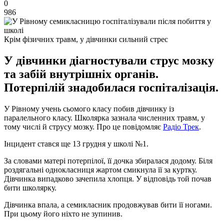
0
986
Крім фізичних травм, у дівчинки сильний стрес
У дівчинки діагностували струс мозку
та забій внутрішніх органів.
Потерпілій знадобилася госпіталізація.
У Рівному учень сьомого класу побив дівчинку із
паралельного класу. Школярка зазнала численних травм, у
тому числі й струсу мозку. Про це повідомляє
Радіо Трек
.
Інцидент стався ще 13 грудня у школі №1.
За словами матері потерпілої, її дочка збиралася додому. Біля
роздягальні однокласниця жартом смикнула її за куртку.
Дівчинка випадково зачепила хлопця. У відповідь той почав
бити школярку.
Дівчинка впала, а семикласник продовжував бити її ногами.
При цьому його ніхто не зупинив.