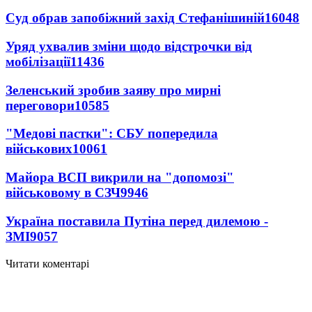
Суд обрав запобіжний захід Стефанішиній
16048
Уряд ухвалив зміни щодо відстрочки від
мобілізації
11436
Зеленський зробив заяву про мирні
переговори
10585
"Медові пастки": СБУ попередила
військових
10061
Майора ВСП викрили на "допомозі"
військовому в СЗЧ
9946
Україна поставила Путіна перед дилемою -
ЗМІ
9057
Читати коментарі