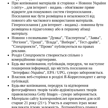
При копіюванні матеріалів зі сторінки « Новини України
і світу» , для інтернет - видань - обов'язкове пряме
відкрите для пошукових систем гіперпосилання .
Посилання має бути розміщена в незалежності від
повного або часткового використання матеріалів.
Гіперпосилання ( для інтернет - видань) - повинна бути
розміщена в підзаголовку або в першому абзаці
матеріалу.
Новини з позначками "Думка", "Експертиза", "Заява",
"Регіони", "Гроші", "Влада", "Вибори", "Тест-драйв",
"Спецпроекти", "Промо" публікуються на правах
реклами.
Розділ Спецпроекти створюється спільно з
комерційними партнерами.
Будь яке копіювання, публікація, передрук, чи наступне
поширення інформації, що містить посилання на
"Інтерфакс-Україна", EPA / UPG, суворо забороняється.
Власник веб-сторінки в розділі Я-Корреспондент є автор
публікації.
Будь-яке копіювання, передрук та відтворення
фотографічних творів та/або аудіовізуальних творів
правовласника Getty Images - суворо забороняється.
Матеріали сайту korrespondent.net призначені для осіб
старше 21 року (21+). Участь в азартних іграх може
викликати ігрову залежність. Дотримуйтесь правил