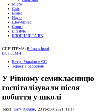
Місто
Світ
Бізнес
Наука
Шоу-бізнес
Спорт
Lifestyle
БЛОГИ ЧИТАЧІВ
СПЕЦТЕМА:
Війна в Ірані
ВСІ ТЕМИ
Вступ України в ЄС
Теракт в Барселоні
У Рівному семикласницю
госпіталізували після
побиття у школі
Текст:
Катя Юськів
, 23 грудня 2021, 11:17