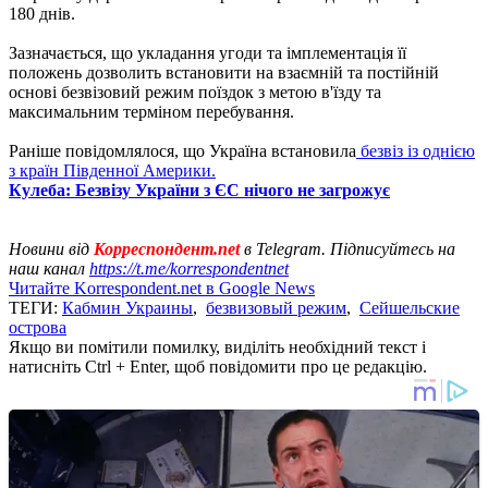
180 днів.
Зазначається, що укладання угоди та імплементація її
положень дозволить встановити на взаємній та постійній
основі безвізовий режим поїздок з метою в'їзду та
максимальним терміном перебування.
Раніше повідомлялося, що Україна встановила
безвіз із однією
з країн Південної Америки.
Кулеба: Безвізу України з ЄС нічого не загрожує
Новини від
Корреспондент.net
в Telegram. Підписуйтесь на
наш канал
https://t.me/korrespondentnet
Читайте Korrespondent.net в Google News
ТЕГИ:
Кабмин Украины
,
безвизовый режим
,
Сейшельские
острова
Якщо ви помітили помилку, виділіть необхідний текст і
натисніть Ctrl + Enter, щоб повідомити про це редакцію.