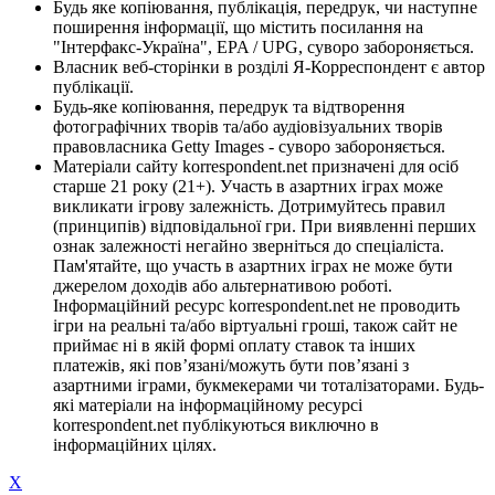
Будь яке копіювання, публікація, передрук, чи наступне
поширення інформації, що містить посилання на
"Інтерфакс-Україна", EPA / UPG, суворо забороняється.
Власник веб-сторінки в розділі Я-Корреспондент є автор
публікації.
Будь-яке копіювання, передрук та відтворення
фотографічних творів та/або аудіовізуальних творів
правовласника Getty Images - суворо забороняється.
Матеріали сайту korrespondent.net призначені для осіб
старше 21 року (21+). Участь в азартних іграх може
викликати ігрову залежність. Дотримуйтесь правил
(принципів) відповідальної гри. При виявленні перших
ознак залежності негайно зверніться до спеціаліста.
Пам'ятайте, що участь в азартних іграх не може бути
джерелом доходів або альтернативою роботі.
Інформаційний ресурс korrespondent.net не проводить
ігри на реальні та/або віртуальні гроші, також сайт не
приймає ні в якій формі оплату ставок та інших
платежів, які пов’язані/можуть бути пов’язані з
азартними іграми, букмекерами чи тоталізаторами. Будь-
які матеріали на інформаційному ресурсі
korrespondent.net публікуються виключно в
інформаційних цілях.
X