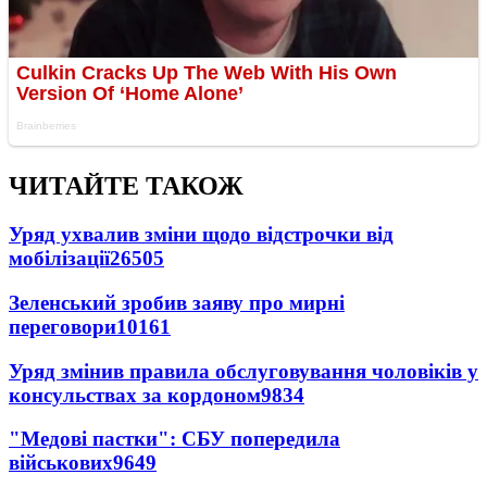
ЧИТАЙТЕ ТАКОЖ
Уряд ухвалив зміни щодо відстрочки від
мобілізації
26505
Зеленський зробив заяву про мирні
переговори
10161
Уряд змінив правила обслуговування чоловіків у
консульствах за кордоном
9834
"Медові пастки": СБУ попередила
військових
9649