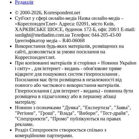
Редакція
© 2000-2026, Korrespondent.net
Суб'єкт у сфері онлайн-медіа Назва онлайн-медіа –
«КореспонденТ.net» Адреса: 02091, місто Київ,
ХАРКІВСЬКЕ ШОСЕ, будинок 172-Б, офіс 208/1 E-mail:
sunlight@mediadim.com.ua
Телефон: 044-205-43-00
Ідентифікатор медіа – R40-06068
Використання будь-яких матеріалів, розміщених на
сайті, дозволяється за умови посилання на
Корреспондент.net.
При копіюванні матеріалів зі сторінки « Новини України
і світу» , для інтернет - видань - обов'язкове пряме
відкрите для пошукових систем гіперпосилання .
Посилання має бути розміщена в незалежності від
повного або часткового використання матеріалів.
Гіперпосилання ( для інтернет - видань) - повинна бути
розміщена в підзаголовку або в першому абзаці
матеріалу.
Новини з позначками "Думка", "Експертиза", "Заява",
"Регіони", "Гроші", "Влада", "Вибори", "Тест-драйв",
"Спецпроекти", "Промо" публікуються на правах
реклами.
Розділ Спецпроекти створюється спільно з
комерційними партнерами.