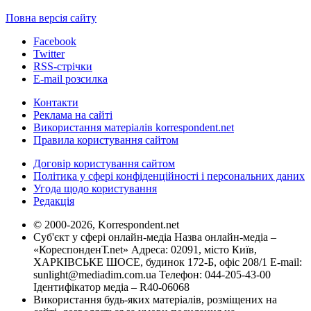
Повна версія сайту
Facebook
Twitter
RSS-стрічки
E-mail розсилка
Контакти
Реклама на сайті
Використання матеріалів korrespondent.net
Правила користування сайтом
Договір користування сайтом
Політика у сфері конфіденційності і персональних даних
Угода щодо користування
Редакція
© 2000-2026, Korrespondent.net
Суб'єкт у сфері онлайн-медіа Назва онлайн-медіа –
«КореспонденТ.net» Адреса: 02091, місто Київ,
ХАРКІВСЬКЕ ШОСЕ, будинок 172-Б, офіс 208/1 E-mail:
sunlight@mediadim.com.ua
Телефон: 044-205-43-00
Ідентифікатор медіа – R40-06068
Використання будь-яких матеріалів, розміщених на