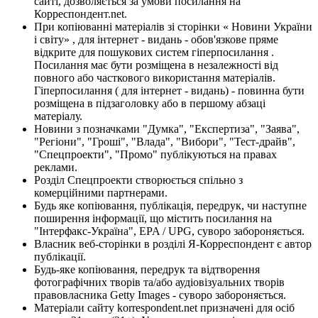
сайті, дозволяється за умови посилання на
Корреспондент.net.
При копіюванні матеріалів зі сторінки « Новини України
і світу» , для інтернет - видань - обов'язкове пряме
відкрите для пошукових систем гіперпосилання .
Посилання має бути розміщена в незалежності від
повного або часткового використання матеріалів.
Гіперпосилання ( для інтернет - видань) - повинна бути
розміщена в підзаголовку або в першому абзаці
матеріалу.
Новини з позначками "Думка", "Експертиза", "Заява",
"Регіони", "Гроші", "Влада", "Вибори", "Тест-драйв",
"Спецпроекти", "Промо" публікуються на правах
реклами.
Розділ Спецпроекти створюється спільно з
комерційними партнерами.
Будь яке копіювання, публікація, передрук, чи наступне
поширення інформації, що містить посилання на
"Інтерфакс-Україна", EPA / UPG, суворо забороняється.
Власник веб-сторінки в розділі Я-Корреспондент є автор
публікації.
Будь-яке копіювання, передрук та відтворення
фотографічних творів та/або аудіовізуальних творів
правовласника Getty Images - суворо забороняється.
Матеріали сайту korrespondent.net призначені для осіб