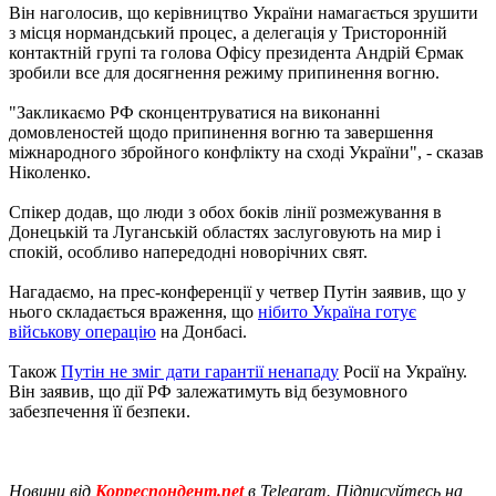
Він наголосив, що керівництво України намагається зрушити
з місця нормандський процес, а делегація у Тристоронній
контактній групі та голова Офісу президента Андрій Єрмак
зробили все для досягнення режиму припинення вогню.
"Закликаємо РФ сконцентруватися на виконанні
домовленостей щодо припинення вогню та завершення
міжнародного збройного конфлікту на сході України", - сказав
Ніколенко.
Спікер додав, що люди з обох боків лінії розмежування в
Донецькій та Луганській областях заслуговують на мир і
спокій, особливо напередодні новорічних свят.
Нагадаємо, на прес-конференції у четвер Путін заявив, що у
нього складається враження, що
нібито Україна готує
військову операцію
на Донбасі.
Також
Путін не зміг дати гарантії ненападу
Росії на Україну.
Він заявив, що дії РФ залежатимуть від безумовного
забезпечення її безпеки.
Новини від
Корреспондент.net
в Telegram. Підписуйтесь на