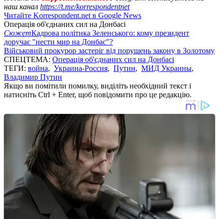
наш канал
https://t.me/korrespondentnet
Читайте Korrespondent.net в Google News
Операція об'єднаних сил на Донбасі
Сюжет
Кадрова політика Зеленського: кому президент
доручає "нести мир на Донбас"?
Військовий прокурор застеріг від порушень закону в Золотому
СПЕЦТЕМА:
Операція об'єднаних сил на Донбасі
ТЕГИ:
война
,
Украина-Россия
,
Путин
,
МИД Украины
,
Владимир Путин
Якщо ви помітили помилку, виділіть необхідний текст і
натисніть Ctrl + Enter, щоб повідомити про це редакцію.