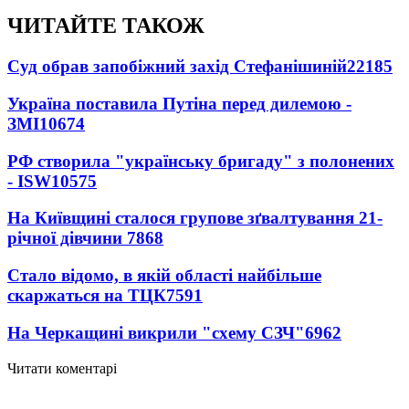
ЧИТАЙТЕ ТАКОЖ
Суд обрав запобіжний захід Стефанішиній
22185
Україна поставила Путіна перед дилемою -
ЗМІ
10674
РФ створила "українську бригаду" з полонених
- ISW
10575
На Київщині сталося групове зґвалтування 21-
річної дівчини
7868
Стало відомо, в якій області найбільше
скаржаться на ТЦК
7591
На Черкащині викрили "схему СЗЧ"
6962
Читати коментарі