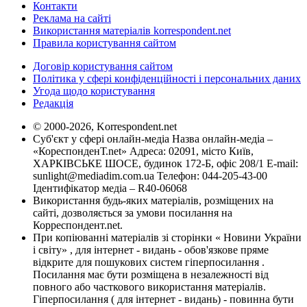
Контакти
Реклама на сайті
Використання матеріалів korrespondent.net
Правила користування сайтом
Договір користування сайтом
Політика у сфері конфіденційності і персональних даних
Угода щодо користування
Редакція
© 2000-2026, Korrespondent.net
Суб'єкт у сфері онлайн-медіа Назва онлайн-медіа –
«КореспонденТ.net» Адреса: 02091, місто Київ,
ХАРКІВСЬКЕ ШОСЕ, будинок 172-Б, офіс 208/1 E-mail:
sunlight@mediadim.com.ua
Телефон: 044-205-43-00
Ідентифікатор медіа – R40-06068
Використання будь-яких матеріалів, розміщених на
сайті, дозволяється за умови посилання на
Корреспондент.net.
При копіюванні матеріалів зі сторінки « Новини України
і світу» , для інтернет - видань - обов'язкове пряме
відкрите для пошукових систем гіперпосилання .
Посилання має бути розміщена в незалежності від
повного або часткового використання матеріалів.
Гіперпосилання ( для інтернет - видань) - повинна бути