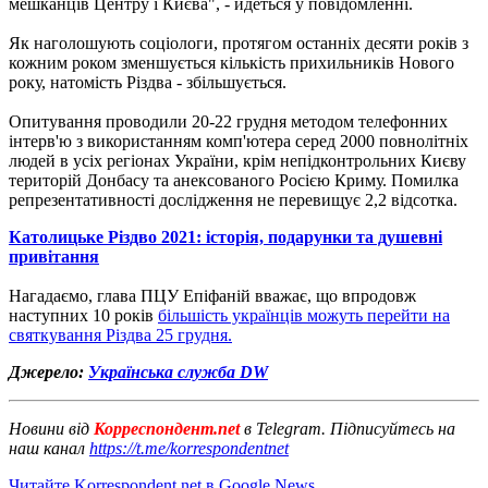
мешканців Центру і Києва", - йдеться у повідомленні.
Як наголошують соціологи, протягом останніх десяти років з
кожним роком зменшується кількість прихильників Нового
року, натомість Різдва - збільшується.
Опитування проводили 20-22 грудня методом телефонних
інтерв'ю з використанням комп'ютера серед 2000 повнолітніх
людей в усіх регіонах України, крім непідконтрольних Києву
територій Донбасу та анексованого Росією Криму. Помилка
репрезентативності дослідження не перевищує 2,2 відсотка.
Католицьке Різдво 2021: історія, подарунки та душевні
привітання
Нагадаємо, глава ПЦУ Епіфаній вважає, що впродовж
наступних 10 років
більшість українців можуть перейти на
святкування Різдва 25 грудня.
Джерело:
Українська служба DW
Новини від
Корреспондент.net
в Telegram. Підписуйтесь на
наш канал
https://t.me/korrespondentnet
Читайте Korrespondent.net в Google News