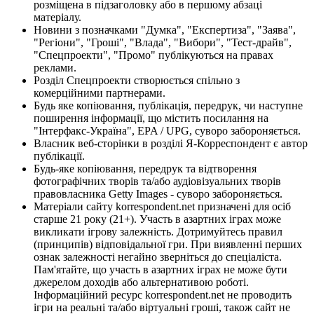
розміщена в підзаголовку або в першому абзаці
матеріалу.
Новини з позначками "Думка", "Експертиза", "Заява",
"Регіони", "Гроші", "Влада", "Вибори", "Тест-драйв",
"Спецпроекти", "Промо" публікуються на правах
реклами.
Розділ Спецпроекти створюється спільно з
комерційними партнерами.
Будь яке копіювання, публікація, передрук, чи наступне
поширення інформації, що містить посилання на
"Інтерфакс-Україна", EPA / UPG, суворо забороняється.
Власник веб-сторінки в розділі Я-Корреспондент є автор
публікації.
Будь-яке копіювання, передрук та відтворення
фотографічних творів та/або аудіовізуальних творів
правовласника Getty Images - суворо забороняється.
Матеріали сайту korrespondent.net призначені для осіб
старше 21 року (21+). Участь в азартних іграх може
викликати ігрову залежність. Дотримуйтесь правил
(принципів) відповідальної гри. При виявленні перших
ознак залежності негайно зверніться до спеціаліста.
Пам'ятайте, що участь в азартних іграх не може бути
джерелом доходів або альтернативою роботі.
Інформаційний ресурс korrespondent.net не проводить
ігри на реальні та/або віртуальні гроші, також сайт не