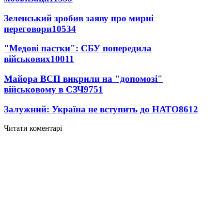
Зеленський зробив заяву про мирні
переговори
10534
"Медові пастки": СБУ попередила
військових
10011
Майора ВСП викрили на "допомозі"
військовому в СЗЧ
9751
Залужний: Україна не вступить до НАТО
8612
Читати коментарі