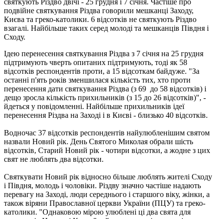
святкують Різдво двічі - 25 грудня і 7 січня. Частіше про
подвійне святкування Різдва говорили мешканці Заходу,
Києва та греко-католики. 6 відсотків не святкують Різдво
взагалі. Найбільше таких серед молоді та мешканців Півдня і
Сходу.
Ідею перенесення святкування Різдва з 7 січня на 25 грудня
підтримують чверть опитаних підтримують, тоді як 58
відсотків респондентів проти, а 15 відсоткам байдуже. "За
останні п'ять років зменшилася кількість тих, хто проти
перенесення дати святкування Різдва (з 69 до 58 відсотків) і
дещо зросла кількість прихильників (з 15 до 26 відсотків)", -
йдеться у повідомленні. Найбільше прихильників ідеї
перенесення Різдва на Заході і в Києві - близько 40 відсотків.
Водночас 37 відсотків респондентів найулюбленішим святом
назвали Новий рік. День Святого Миколая обрали шість
відсотків, Старий Новий рік - чотири відсотки, а жодне з цих
свят не люблять два відсотки.
Святкувати Новий рік відносно більше люблять жителі Сходу
і Півдня, молодь і чоловіки. Різдву значно частіше надають
перевагу на Заході, люди середнього і старшого віку, жінки, а
також віряни Православної церкви України (ПЦУ) та греко-
католики. "Однаковою мірою улюблені ці два свята для