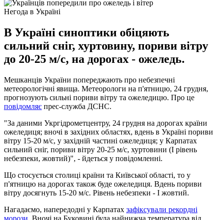
Негода в Україні
В Україні синоптики обіцяють
сильний сніг, хуртовину, пориви вітру
до 20-25 м/с, на дорогах - ожеледь.
Мешканців України попереджають про небезпечні
метеорологічні явища. Метеорологи на п'ятницю, 24 грудня,
прогнозують сильні пориви вітру та ожеледицю. Про це
повідомляє
прес-служба ДСНС.
"За даними Укргідрометцентру, 24 грудня на дорогах країни
ожеледиця; вночі в західних областях, вдень в Україні пориви
вітру 15-20 м/с, у західній частині ожеледиця; у Карпатах
сильний сніг, пориви вітру 20-25 м/с, хуртовини (І рівень
небезпеки, жовтий)", - йдеться у повідомленні.
Що стосується столиці країни та Київської області, то у
п'ятницю на дорогах також буде ожеледиця. Вдень пориви
вітру досягнуть 15-20 м/с. Рівень небезпеки - І жовтий.
Нагадаємо, напередодні у Карпатах
зафіксували рекордні
морози
. Вночі на Буковині була найнижча температура від