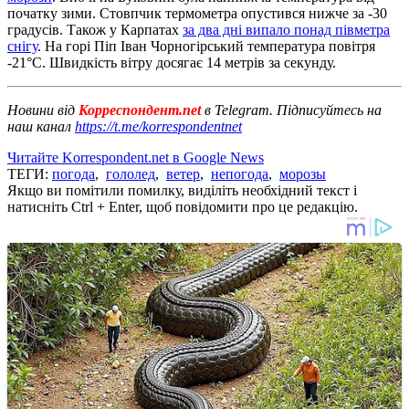
початку зими. Стовпчик термометра опустився нижче за -30
градусів. Також у Карпатах
за два дні випало понад півметра
снігу
. На горі Піп Іван Чорногірський температура повітря
-21°С. Швидкість вітру досягає 14 метрів за секунду.
Новини від
Корреспондент.net
в Telegram. Підписуйтесь на
наш канал
https://t.me/korrespondentnet
Читайте Korrespondent.net в Google News
ТЕГИ:
погода
,
гололед
,
ветер
,
непогода
,
морозы
Якщо ви помітили помилку, виділіть необхідний текст і
натисніть Ctrl + Enter, щоб повідомити про це редакцію.