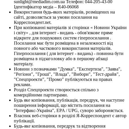
sunlight@mediadim.com.ua
Телефон: 044-205-43-00
Ідентифікатор медіа – R40-06068
Використання будь-яких матеріалів, розміщених на
сайті, дозволяється за умови посилання на
Корреспондент.net.
При копіюванні матеріалів зі сторінки « Новини України
і світу» , для інтернет - видань - обов'язкове пряме
відкрите для пошукових систем гіперпосилання .
Посилання має бути розміщена в незалежності від
повного або часткового використання матеріалів.
Гіперпосилання ( для інтернет - видань) - повинна бути
розміщена в підзаголовку або в першому абзаці
матеріалу.
Новини з позначками "Думка", "Експертиза", "Заява",
"Регіони", "Гроші", "Влада", "Вибори", "Тест-драйв",
"Спецпроекти", "Промо" публікуються на правах
реклами.
Розділ Спецпроекти створюється спільно з
комерційними партнерами.
Будь яке копіювання, публікація, передрук, чи наступне
поширення інформації, що містить посилання на
"Інтерфакс-Україна", EPA / UPG, суворо забороняється.
Власник веб-сторінки в розділі Я-Корреспондент є автор
публікації.
Будь-яке копіювання, передрук та відтворення