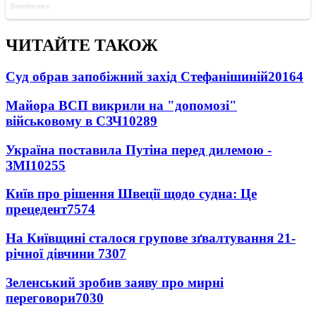
ЧИТАЙТЕ ТАКОЖ
Суд обрав запобіжний захід Стефанішиній
20164
Майора ВСП викрили на "допомозі"
військовому в СЗЧ
10289
Україна поставила Путіна перед дилемою -
ЗМІ
10255
Київ про рішення Швеції щодо судна: Це
прецедент
7574
На Київщині сталося групове зґвалтування 21-
річної дівчини
7307
Зеленський зробив заяву про мирні
переговори
7030