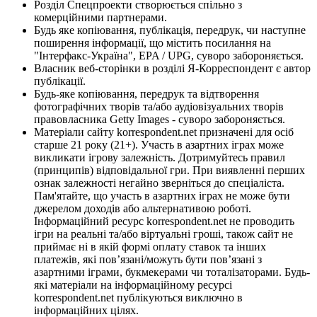
Розділ Спецпроекти створюється спільно з
комерційними партнерами.
Будь яке копіювання, публікація, передрук, чи наступне
поширення інформації, що містить посилання на
"Інтерфакс-Україна", EPA / UPG, суворо забороняється.
Власник веб-сторінки в розділі Я-Корреспондент є автор
публікації.
Будь-яке копіювання, передрук та відтворення
фотографічних творів та/або аудіовізуальних творів
правовласника Getty Images - суворо забороняється.
Матеріали сайту korrespondent.net призначені для осіб
старше 21 року (21+). Участь в азартних іграх може
викликати ігрову залежність. Дотримуйтесь правил
(принципів) відповідальної гри. При виявленні перших
ознак залежності негайно зверніться до спеціаліста.
Пам'ятайте, що участь в азартних іграх не може бути
джерелом доходів або альтернативою роботі.
Інформаційний ресурс korrespondent.net не проводить
ігри на реальні та/або віртуальні гроші, також сайт не
приймає ні в якій формі оплату ставок та інших
платежів, які пов’язані/можуть бути пов’язані з
азартними іграми, букмекерами чи тоталізаторами. Будь-
які матеріали на інформаційному ресурсі
korrespondent.net публікуються виключно в
інформаційних цілях.