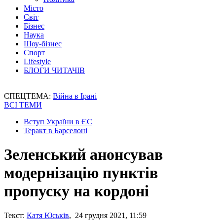
Місто
Світ
Бізнес
Наука
Шоу-бізнес
Спорт
Lifestyle
БЛОГИ ЧИТАЧІВ
СПЕЦТЕМА:
Війна в Ірані
ВСІ ТЕМИ
Вступ України в ЄС
Теракт в Барселоні
Зеленський анонсував
модернізацію пунктів
пропуску на кордоні
Текст:
Катя Юськів
, 24 грудня 2021, 11:59