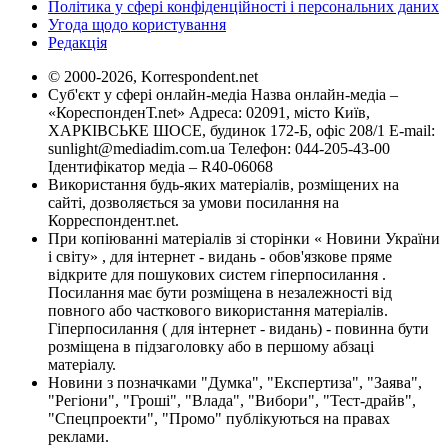
Політика у сфері конфіденційності і персональних даних
Угода щодо користування
Редакція
© 2000-2026, Korrespondent.net
Суб'єкт у сфері онлайн-медіа Назва онлайн-медіа –
«КореспонденТ.net» Адреса: 02091, місто Київ,
ХАРКІВСЬКЕ ШОСЕ, будинок 172-Б, офіс 208/1 E-mail:
sunlight@mediadim.com.ua
Телефон: 044-205-43-00
Ідентифікатор медіа – R40-06068
Використання будь-яких матеріалів, розміщених на
сайті, дозволяється за умови посилання на
Корреспондент.net.
При копіюванні матеріалів зі сторінки « Новини України
і світу» , для інтернет - видань - обов'язкове пряме
відкрите для пошукових систем гіперпосилання .
Посилання має бути розміщена в незалежності від
повного або часткового використання матеріалів.
Гіперпосилання ( для інтернет - видань) - повинна бути
розміщена в підзаголовку або в першому абзаці
матеріалу.
Новини з позначками "Думка", "Експертиза", "Заява",
"Регіони", "Гроші", "Влада", "Вибори", "Тест-драйв",
"Спецпроекти", "Промо" публікуються на правах
реклами.