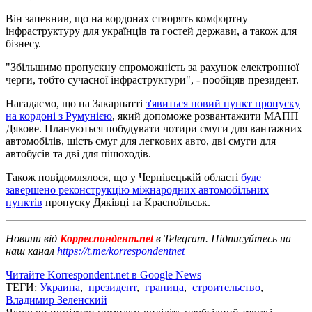
Він запевнив, що на кордонах створять комфортну
інфраструктуру для українців та гостей держави, а також для
бізнесу.
"Збільшимо пропускну спроможність за рахунок електронної
черги, тобто сучасної інфраструктури", - пообіцяв президент.
Нагадаємо, що на Закарпатті
з'явиться новий пункт пропуску
на кордоні з Румунією
, який допоможе розвантажити МАПП
Дякове. Плануються побудувати чотири смуги для вантажних
автомобілів, шість смуг для легкових авто, дві смуги для
автобусів та дві для пішоходів.
Також повідомлялося, що у Чернівецькій області
буде
завершено реконструкцію міжнародних автомобільних
пунктів
пропуску Дяківці та Красноїльськ.
Новини від
Корреспондент.net
в Telegram. Підписуйтесь на
наш канал
https://t.me/korrespondentnet
Читайте Korrespondent.net в Google News
ТЕГИ:
Украина
,
президент
,
граница
,
строительство
,
Владимир Зеленский