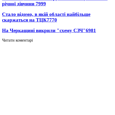
річної дівчини
7999
Стало відомо, в якій області найбільше
скаржаться на ТЦК
7770
На Черкащині викрили "схему СЗЧ"
6981
Читати коментарі