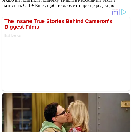
Якщо ви помітили помилку, виділіть необхідний текст і
натисніть Ctrl + Enter, щоб повідомити про це редакцію.