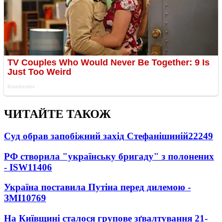
ЧИТАЙТЕ ТАКОЖ
Суд обрав запобіжний захід Стефанішиній
22249
РФ створила "українську бригаду" з полонених
- ISW
11406
Україна поставила Путіна перед дилемою -
ЗМІ
10769
На Київщині сталося групове зґвалтування 21-