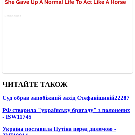
ЧИТАЙТЕ ТАКОЖ
Суд обрав запобіжний захід Стефанішиній
22287
РФ створила "українську бригаду" з полонених
- ISW
11745
Україна поставила Путіна перед дилемою -