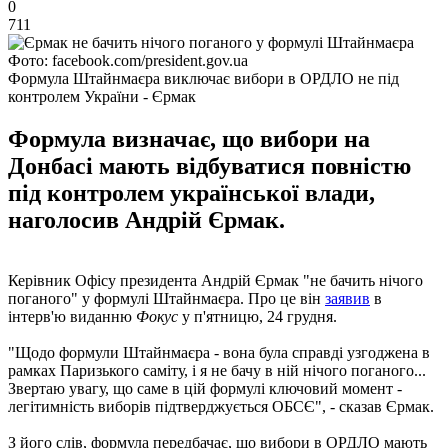
0
711
Фото: facebook.com/president.gov.ua
Формула Штайнмаєра виключає вибори в ОРДЛО не під
контролем України - Єрмак
Формула визначає, що вибори на
Донбасі мають відбуватися повністю
під контролем української влади,
наголосив Андрій Єрмак.
Керівник Офісу президента Андрій Єрмак "не бачить нічого
поганого" у формулі Штайнмаєра. Про це він
заявив
в
інтерв'ю виданню
Фокус
у п'ятницю, 24 грудня.
"Щодо формули Штайнмаєра - вона була справді узгоджена в
рамках Паризького саміту, і я не бачу в ній нічого поганого...
Звертаю увагу, що саме в цій формулі ключовий момент -
легітимність виборів підтверджується ОБСЄ", - сказав Єрмак.
З його слів, формула передбачає, що вибори в ОРДЛО мають