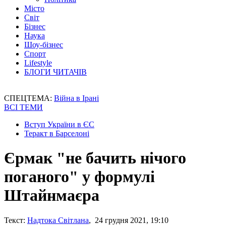
Місто
Світ
Бізнес
Наука
Шоу-бізнес
Спорт
Lifestyle
БЛОГИ ЧИТАЧІВ
СПЕЦТЕМА:
Війна в Ірані
ВСІ ТЕМИ
Вступ України в ЄС
Теракт в Барселоні
Єрмак "не бачить нічого
поганого" у формулі
Штайнмаєра
Текст:
Надтока Світлана
, 24 грудня 2021, 19:10