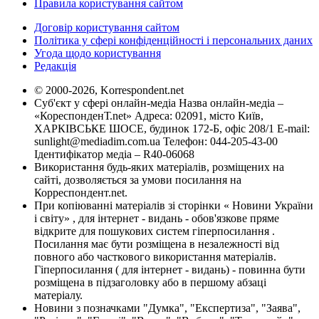
Правила користування сайтом
Договір користування сайтом
Політика у сфері конфіденційності і персональних даних
Угода щодо користування
Редакція
© 2000-2026, Korrespondent.net
Суб'єкт у сфері онлайн-медіа Назва онлайн-медіа –
«КореспонденТ.net» Адреса: 02091, місто Київ,
ХАРКІВСЬКЕ ШОСЕ, будинок 172-Б, офіс 208/1 E-mail:
sunlight@mediadim.com.ua
Телефон: 044-205-43-00
Ідентифікатор медіа – R40-06068
Використання будь-яких матеріалів, розміщених на
сайті, дозволяється за умови посилання на
Корреспондент.net.
При копіюванні матеріалів зі сторінки « Новини України
і світу» , для інтернет - видань - обов'язкове пряме
відкрите для пошукових систем гіперпосилання .
Посилання має бути розміщена в незалежності від
повного або часткового використання матеріалів.
Гіперпосилання ( для інтернет - видань) - повинна бути
розміщена в підзаголовку або в першому абзаці
матеріалу.
Новини з позначками "Думка", "Експертиза", "Заява",