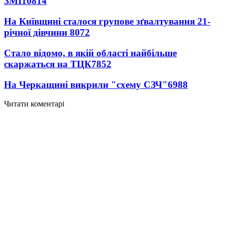
ЗМІ
10814
На Київщині сталося групове зґвалтування 21-
річної дівчини
8072
Стало відомо, в якій області найбільше
скаржаться на ТЦК
7852
На Черкащині викрили "схему СЗЧ"
6988
Читати коментарі