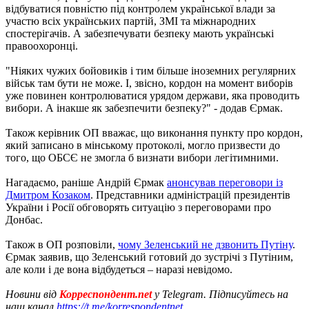
відбуватися повністю під контролем української влади за
участю всіх українських партій, ЗМІ та міжнародних
спостерігачів. А забезпечувати безпеку мають українські
правоохоронці.
"Ніяких чужих бойовиків і тим більше іноземних регулярних
військ там бути не може. І, звісно, кордон на момент виборів
уже повинен контролюватися урядом держави, яка проводить
вибори. А інакше як забезпечити безпеку?" - додав Єрмак.
Також керівник ОП вважає, що виконання пункту про кордон,
який записано в мінському протоколі, могло призвести до
того, що ОБСЄ не змогла б визнати вибори легітимними.
Нагадаємо, раніше Андрій Єрмак
анонсував переговори із
Дмитром Козаком
. Представники адміністрацій президентів
України і Росії обговорять ситуацію з переговорами про
Донбас.
Також в ОП розповіли,
чому Зеленський не дзвонить Путіну
.
Єрмак заявив, що Зеленський готовий до зустрічі з Путіним,
але коли і де вона відбудеться – наразі невідомо.
Новини від
Корреспондент.net
у Telegram. Підписуйтесь на
наш канал
https://t.me/korrespondentnet