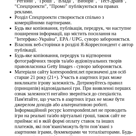
"Регіони", "Гроші", "Влада", "Вибори", "Тест-драйв",
"Спецпроекти", "Промо" публікуються на правах
реклами.
Розділ Спецпроекти створюється спільно з
комерційними партнерами.
Будь яке копіювання, публікація, передрук, чи наступне
поширення інформації, що містить посилання на
"Інтерфакс-Україна", EPA / UPG, суворо забороняється.
Власник веб-сторінки в розділі Я-Корреспондент є автор
публікації.
Будь-яке копіювання, передрук та відтворення
фотографічних творів та/або аудіовізуальних творів
правовласника Getty Images - суворо забороняється.
Матеріали сайту korrespondent.net призначені для осіб
старше 21 року (21+). Участь в азартних іграх може
викликати ігрову залежність. Дотримуйтесь правил
(принципів) відповідальної гри. При виявленні перших
ознак залежності негайно зверніться до спеціаліста.
Пам'ятайте, що участь в азартних іграх не може бути
джерелом доходів або альтернативою роботі.
Інформаційний ресурс korrespondent.net не проводить
ігри на реальні та/або віртуальні гроші, також сайт не
приймає ні в якій формі оплату ставок та інших
платежів, які пов’язані/можуть бути пов’язані з
азартними іграми, букмекерами чи тоталізаторами. Будь-