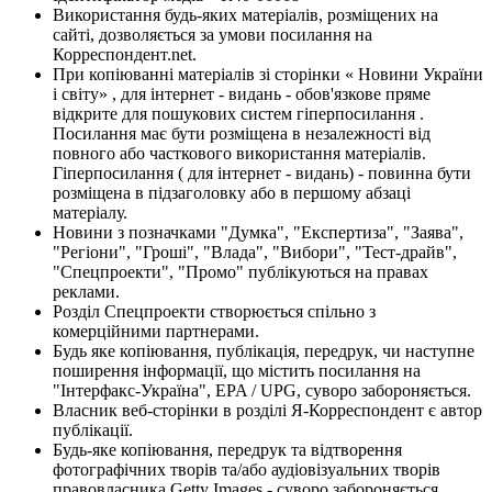
Використання будь-яких матеріалів, розміщених на
сайті, дозволяється за умови посилання на
Корреспондент.net.
При копіюванні матеріалів зі сторінки « Новини України
і світу» , для інтернет - видань - обов'язкове пряме
відкрите для пошукових систем гіперпосилання .
Посилання має бути розміщена в незалежності від
повного або часткового використання матеріалів.
Гіперпосилання ( для інтернет - видань) - повинна бути
розміщена в підзаголовку або в першому абзаці
матеріалу.
Новини з позначками "Думка", "Експертиза", "Заява",
"Регіони", "Гроші", "Влада", "Вибори", "Тест-драйв",
"Спецпроекти", "Промо" публікуються на правах
реклами.
Розділ Спецпроекти створюється спільно з
комерційними партнерами.
Будь яке копіювання, публікація, передрук, чи наступне
поширення інформації, що містить посилання на
"Інтерфакс-Україна", EPA / UPG, суворо забороняється.
Власник веб-сторінки в розділі Я-Корреспондент є автор
публікації.
Будь-яке копіювання, передрук та відтворення
фотографічних творів та/або аудіовізуальних творів
правовласника Getty Images - суворо забороняється.