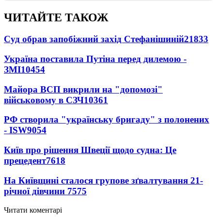
ЧИТАЙТЕ ТАКОЖ
Суд обрав запобіжний захід Стефанішиній
21833
Україна поставила Путіна перед дилемою -
ЗМІ
10454
Майора ВСП викрили на "допомозі"
військовому в СЗЧ
10361
РФ створила "українську бригаду" з полонених
- ISW
9054
Київ про рішення Швеції щодо судна: Це
прецедент
7618
На Київщині сталося групове зґвалтування 21-
річної дівчини
7575
Читати коментарі