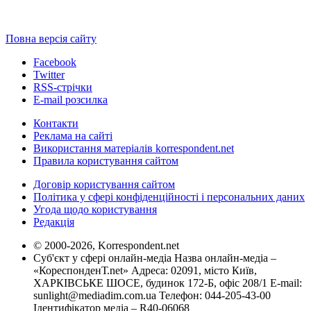
Повна версія сайту
Facebook
Twitter
RSS-стрічки
E-mail розсилка
Контакти
Реклама на сайті
Використання матеріалів korrespondent.net
Правила користування сайтом
Договір користування сайтом
Політика у сфері конфіденційності і персональних даних
Угода щодо користування
Редакція
© 2000-2026, Korrespondent.net
Суб'єкт у сфері онлайн-медіа Назва онлайн-медіа –
«КореспонденТ.net» Адреса: 02091, місто Київ,
ХАРКІВСЬКЕ ШОСЕ, будинок 172-Б, офіс 208/1 E-mail:
sunlight@mediadim.com.ua
Телефон: 044-205-43-00
Ідентифікатор медіа – R40-06068