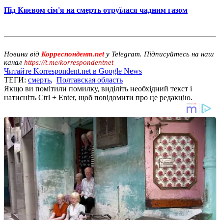
Під Києвом сім'я на смерть отруїлася чадним газом
Новини від
Корреспондент.net
у Telegram. Підписуйтесь на наш
канал
https://t.me/korrespondentnet
Читайте Korrespondent.net в Google News
ТЕГИ:
смерть
,
Полтавская область
Якщо ви помітили помилку, виділіть необхідний текст і
натисніть Ctrl + Enter, щоб повідомити про це редакцію.