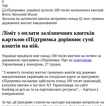
0
768
Фото: Виталий Носач
Загалом на залізничні квитки витрачено понад 42 млн гривень
державних виплат вакцинованим
Ліміт з оплати залізничних квитків
карткою єПідтримка дорівнює сумі
коштів на ній.
Українці придбали вже понад 100 тисяч квитків на потяги за
державною програмою єПідтримка. Про це
повідомляє
Укрзалізниця
у понеділок, 27 грудня.
"З моменту початку виплат грошових коштів від держави
вакцинованим українцям на спеціальні карти за програмою
єПідтримка пасажири здійснили понад 100 тисяч транзакцій,
купуючи квитки в чат-боті АТ
Укрзалізниця
, на сайті
booking.uz.gov.ua та на партнерських ресурсах", – йдеться у
повідомленні.
За час дії програми станом на сьогодні пасажири витратили на