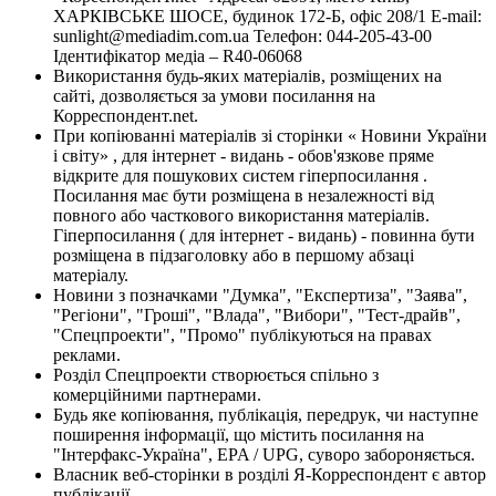
ХАРКІВСЬКЕ ШОСЕ, будинок 172-Б, офіс 208/1 E-mail:
sunlight@mediadim.com.ua
Телефон: 044-205-43-00
Ідентифікатор медіа – R40-06068
Використання будь-яких матеріалів, розміщених на
сайті, дозволяється за умови посилання на
Корреспондент.net.
При копіюванні матеріалів зі сторінки « Новини України
і світу» , для інтернет - видань - обов'язкове пряме
відкрите для пошукових систем гіперпосилання .
Посилання має бути розміщена в незалежності від
повного або часткового використання матеріалів.
Гіперпосилання ( для інтернет - видань) - повинна бути
розміщена в підзаголовку або в першому абзаці
матеріалу.
Новини з позначками "Думка", "Експертиза", "Заява",
"Регіони", "Гроші", "Влада", "Вибори", "Тест-драйв",
"Спецпроекти", "Промо" публікуються на правах
реклами.
Розділ Спецпроекти створюється спільно з
комерційними партнерами.
Будь яке копіювання, публікація, передрук, чи наступне
поширення інформації, що містить посилання на
"Інтерфакс-Україна", EPA / UPG, суворо забороняється.
Власник веб-сторінки в розділі Я-Корреспондент є автор
публікації.