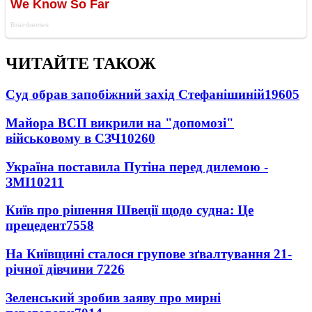
ЧИТАЙТЕ ТАКОЖ
Суд обрав запобіжний захід Стефанішиній
19605
Майора ВСП викрили на "допомозі"
військовому в СЗЧ
10260
Україна поставила Путіна перед дилемою -
ЗМІ
10211
Київ про рішення Швеції щодо судна: Це
прецедент
7558
На Київщині сталося групове зґвалтування 21-
річної дівчини
7226
Зеленський зробив заяву про мирні