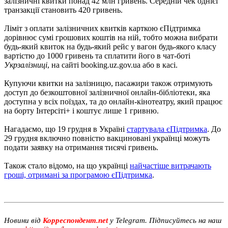
залізничні квитки понад 42 млн гривень. Середній чек однієї
транзакції становить 420 гривень.
Ліміт з оплати залізничних квитків карткою єПідтримка
дорівнює сумі грошових коштів на ній, тобто можна вибрати
будь-який квиток на будь-який рейс у вагон будь-якого класу
вартістю до 1000 гривень та сплатити його в чат-боті
Укрзалізниці
, на сайті booking.uz.gov.ua або в касі.
Купуючи квитки на залізницю, пасажири також отримують
доступ до безкоштовної залізничної онлайн-бібліотеки, яка
доступна у всіх поїздах, та до онлайн-кінотеатру, який працює
на борту Інтерсіті+ і коштує лише 1 гривню.
Нагадаємо, що 19 грудня в Україні
стартувала єПідтримка
. До
29 грудня включно повністю вакциновані українці можуть
подати заявку на отримання тисячі гривень.
Також стало відомо, на що українці
найчастіше витрачають
гроші, отримані за програмою єПідтримка
.
Новини від
Корреспондент.net
у Telegram. Підписуйтесь на наш