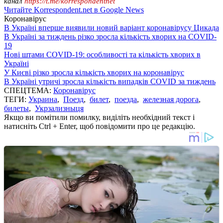
канал
https://t.me/korrespondentnet
Читайте Korrespondent.net в Google News
Коронавірус
В Україні вперше виявили новий варіант коронавірусу Цикада
В Україні за тиждень різко зросла кількість хворих на COVID-
19
Нові штами COVID-19: особливості та кількість хворих в
Україні
У Києві різко зросла кількість хворих на коронавірус
В Україні утричі зросла кількість випадків COVID за тиждень
СПЕЦТЕМА:
Коронавірус
ТЕГИ:
Украина
,
Поезд
,
билет
,
поезда
,
железная дорога
,
билеты
,
Укрзализныця
Якщо ви помітили помилку, виділіть необхідний текст і
натисніть Ctrl + Enter, щоб повідомити про це редакцію.