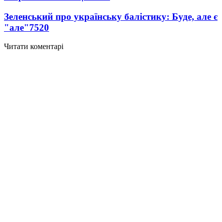
Зеленський про українську балістику: Буде, але є
"але"
7520
Читати коментарі