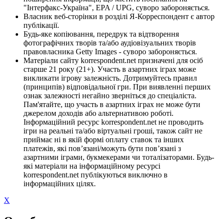
"Інтерфакс-Україна", EPA / UPG, суворо забороняється.
Власник веб-сторінки в розділі Я-Корреспондент є автор
публікації.
Будь-яке копіювання, передрук та відтворення
фотографічних творів та/або аудіовізуальних творів
правовласника Getty Images - суворо забороняється.
Матеріали сайту korrespondent.net призначені для осіб
старше 21 року (21+). Участь в азартних іграх може
викликати ігрову залежність. Дотримуйтесь правил
(принципів) відповідальної гри. При виявленні перших
ознак залежності негайно зверніться до спеціаліста.
Пам'ятайте, що участь в азартних іграх не може бути
джерелом доходів або альтернативою роботі.
Інформаційний ресурс korrespondent.net не проводить
ігри на реальні та/або віртуальні гроші, також сайт не
приймає ні в якій формі оплату ставок та інших
платежів, які пов’язані/можуть бути пов’язані з
азартними іграми, букмекерами чи тоталізаторами. Будь-
які матеріали на інформаційному ресурсі
korrespondent.net публікуються виключно в
інформаційних цілях.
X