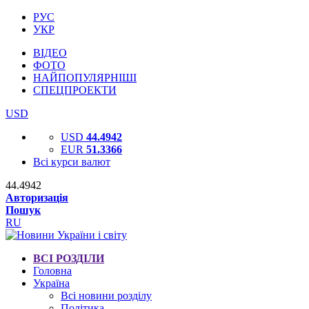
РУС
УКР
ВІДЕО
ФОТО
НАЙПОПУЛЯРНІШІ
СПЕЦПРОЕКТИ
USD
USD
44.4942
EUR
51.3366
Всі курси валют
44.4942
Авторизація
Пошук
RU
ВСІ РОЗДІЛИ
Головна
Україна
Всі новини розділу
Політика