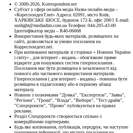
© 2000-2026, Korrespondent.net
Суб'єкт у сфері онлайн-медіа Назва онлайн-медіа –
«КореспонденТ.net» Адреса: 02091, місто Київ,
ХАРКІВСЬКЕ ШОСЕ, будинок 172-Б, офіс 208/1 E-mail:
sunlight@mediadim.com.ua
Телефон: 044-205-43-00
Ідентифікатор медіа – R40-06068
Використання будь-яких матеріалів, розміщених на
сайті, дозволяється за умови посилання на
Корреспондент.net.
При копіюванні матеріалів зі сторінки « Новини України
і світу» , для інтернет - видань - обов'язкове пряме
відкрите для пошукових систем гіперпосилання .
Посилання має бути розміщена в незалежності від
повного або часткового використання матеріалів.
Гіперпосилання ( для інтернет - видань) - повинна бути
розміщена в підзаголовку або в першому абзаці
матеріалу.
Новини з позначками "Думка", "Експертиза", "Заява",
"Регіони", "Гроші", "Влада", "Вибори", "Тест-драйв",
"Спецпроекти", "Промо" публікуються на правах
реклами.
Розділ Спецпроекти створюється спільно з
комерційними партнерами.
Будь яке копіювання, публікація, передрук, чи наступне
поширення інформації, що містить посилання на