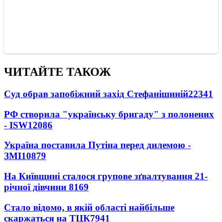
ЧИТАЙТЕ ТАКОЖ
Суд обрав запобіжний захід Стефанішиній
22341
РФ створила "українську бригаду" з полонених
- ISW
12086
Україна поставила Путіна перед дилемою -
ЗМІ
10879
На Київщині сталося групове зґвалтування 21-
річної дівчини
8169
Стало відомо, в якій області найбільше
скаржаться на ТЦК
7941