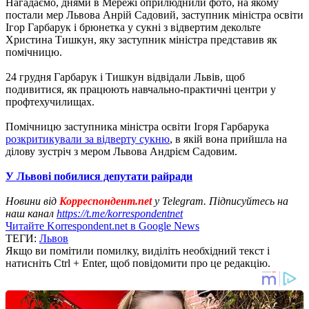
Нагадаємо, днями в Мережі оприлюднили фото, на якому
постали мер Львова Анрій Садовий, заступник міністра освіти
Ігор Гарбарук і брюнетка у сукні з відвертим декольте
Христина Тишкун, яку заступник міністра представив як
помічницю.
24 грудня Гарбарук і Тишкун відвідали Львів, щоб
подивитися, як працюють навчально-практичні центри у
профтехучилищах.
Помічницю заступника міністра освіти Ігоря Гарбарука
розкритикували за відверту сукню
, в якій вона прийшла на
ділову зустріч з мером Львова Андрієм Садовим.
У Львові побилися депутати райради
Новини від
Корреспондент.net
у Telegram. Підписуйтесь на
наш канал
https://t.me/korrespondentnet
Читайте Korrespondent.net в Google News
ТЕГИ:
Львов
Якщо ви помітили помилку, виділіть необхідний текст і
натисніть Ctrl + Enter, щоб повідомити про це редакцію.