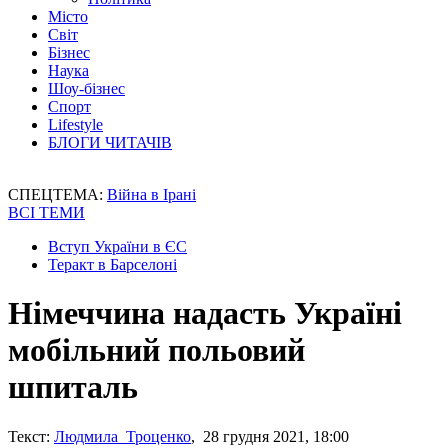
Місто
Світ
Бізнес
Наука
Шоу-бізнес
Спорт
Lifestyle
БЛОГИ ЧИТАЧІВ
СПЕЦТЕМА:
Війна в Ірані
ВСІ ТЕМИ
Вступ України в ЄС
Теракт в Барселоні
Німеччина надасть Україні
мобільний польовий
шпиталь
Текст:
Людмила Троценко
, 28 грудня 2021, 18:00