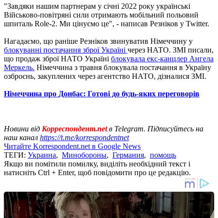
"Завдяки нашим партнерам у січні 2022 року українські
Військово-повітряні сили отримають мобільний польовий
шпиталь Role-2. Ми цінуємо це", - написав Резніков у Twitter.
Нагадаємо, що раніше Резніков звинуватив Німеччину у
блокуванні постачання зброї Україні
через НАТО. ЗМІ писали,
що продаж зброї НАТО Україні
блокувала екс-канцлер Ангела
Меркель.
Німеччина з травня блокувала постачання в Україну
озброєнь, закуплених через агентство НАТО, дізналися ЗМІ.
Німеччина про Донбас: Готові до будь-яких переговорів
Новини від
Корреспондент.net
в Telegram. Підписуйтесь на
наш канал
https://t.me/korrespondentnet
Читайте Korrespondent.net в Google News
ТЕГИ:
Украина
,
Минобороны
,
Германия
,
помощь
Якщо ви помітили помилку, виділіть необхідний текст і
натисніть Ctrl + Enter, щоб повідомити про це редакцію.