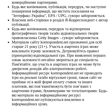
комерційними партнерами.
Будь яке копіювання, публікація, передрук, чи наступне
поширення інформації, що містить посилання на
"Інтерфакс-Україна", EPA / UPG, суворо забороняється.
Власник веб-сторінки в розділі Я-Корреспондент є автор
публікації.
Будь-яке копіювання, передрук та відтворення
фотографічних творів та/або аудіовізуальних творів
правовласника Getty Images - суворо забороняється.
Матеріали сайту korrespondent.net призначені для осіб
старше 21 року (21+). Участь в азартних іграх може
викликати ігрову залежність. Дотримуйтесь правил
(принципів) відповідальної гри. При виявленні перших
ознак залежності негайно зверніться до спеціаліста.
Пам'ятайте, що участь в азартних іграх не може бути
джерелом доходів або альтернативою роботі.
Інформаційний ресурс korrespondent.net не проводить
ігри на реальні та/або віртуальні гроші, також сайт не
приймає ні в якій формі оплату ставок та інших
платежів, які пов’язані/можуть бути пов’язані з
азартними іграми, букмекерами чи тоталізаторами. Будь-
які матеріали на інформаційному ресурсі
korrespondent.net публікуються виключно в
інформаційних цілях.