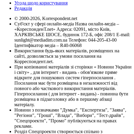
Угода щодо користування
Редакція
© 2000-2026, Korrespondent.net
Суб'єкт у сфері онлайн-медіа Назва онлайн-медіа –
«КореспонденТ.net» Адреса: 02091, місто Київ,
ХАРКІВСЬКЕ ШОСЕ, будинок 172-Б, офіс 208/1 E-mail:
sunlight@mediadim.com.ua
Телефон: 044-205-43-00
Ідентифікатор медіа – R40-06068
Використання будь-яких матеріалів, розміщених на
сайті, дозволяється за умови посилання на
Корреспондент.net.
При копіюванні матеріалів зі сторінки « Новини України
і світу» , для інтернет - видань - обов'язкове пряме
відкрите для пошукових систем гіперпосилання .
Посилання має бути розміщена в незалежності від
повного або часткового використання матеріалів.
Гіперпосилання ( для інтернет - видань) - повинна бути
розміщена в підзаголовку або в першому абзаці
матеріалу.
Новини з позначками "Думка", "Експертиза", "Заява",
"Регіони", "Гроші", "Влада", "Вибори", "Тест-драйв",
"Спецпроекти", "Промо" публікуються на правах
реклами.
Розділ Спецпроекти створюється спільно з