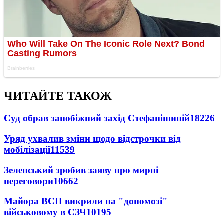
ЧИТАЙТЕ ТАКОЖ
Суд обрав запобіжний захід Стефанішиній
18226
Уряд ухвалив зміни щодо відстрочки від
мобілізації
11539
Зеленський зробив заяву про мирні
переговори
10662
Майора ВСП викрили на "допомозі"
військовому в СЗЧ
10195