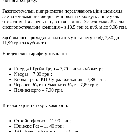
квітня 2022 року.
Газопостачальні підприємства переглядають ціни щомісяця,
але за умовами договорів змінювати їх можуть лише у бік
зниження. На січень ціну знизила лише Херсонська обласна
енергопостачальна компанія – з 13,5 грн за куб. м до 9,98 грн.
Здебільшого громадяни платитимуть за ресурс від 7,80 до
11,99 грн за кубометр.
Найдешевші тарифи у компаній:
Енерджі Трейд Груп – 7,79 грн за кубометр;
Neogas – 7,80 грн.;
Евода Трейд КП Луцькводоканал – 7,88 грн.;
Черкаси Збут та Уманьгаз Збут – 7,89 грн;
Паливенерго – 7,90 грн.
Висока вартість газу у компаній:
Стрийнафтогаз – 11,99 грн.;
Юніверс Газ – 11,40 грн;
ТАС Енергія Країни – 11,22 грн.;