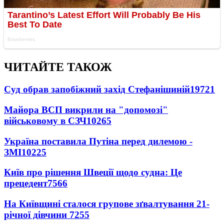
ЧИТАЙТЕ ТАКОЖ
Суд обрав запобіжний захід Стефанішиній
19721
Майора ВСП викрили на "допомозі"
військовому в СЗЧ
10265
Україна поставила Путіна перед дилемою -
ЗМІ
10225
Київ про рішення Швеції щодо судна: Це
прецедент
7566
На Київщині сталося групове зґвалтування 21-
річної дівчини
7255