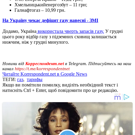
Хмельницькийенергозбут – 11 грн;
Галнафтогаз – 10,99 грн.
На Україну чекає дефіцит газу навесні
- ЗМІ
Додамо, Україна
використала чверть запасів газу.
У грудні
цього року відбір газу з підземних сховищ залишається
нижчим, ніж у грудні минулого.
Новини від
Корреспондент.net
в Telegram. Підписуйтесь на наш
канал
https://t.me/korrespondentnet
Читайте Korrespondent.net в Google News
ТЕГИ:
газ
,
тарифы
Якщо ви помітили помилку, виділіть необхідний текст і
натисніть Ctrl + Enter, щоб повідомити про це редакцію.