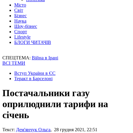
Місто
Світ
Бізнес
Наука
Шоу-бізнес
Спорт
Lifestyle
БЛОГИ ЧИТАЧІВ
СПЕЦТЕМА:
Війна в Ірані
ВСІ ТЕМИ
Вступ України в ЄС
Теракт в Барселоні
Постачальники газу
оприлюднили тарифи на
січень
Текст:
Дем'янчук Ольга
, 28 грудня 2021, 22:51