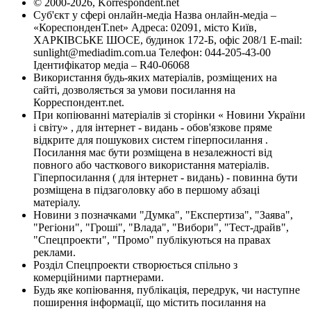
© 2000-2026, Korrespondent.net
Суб'єкт у сфері онлайн-медіа Назва онлайн-медіа –
«КореспонденТ.net» Адреса: 02091, місто Київ,
ХАРКІВСЬКЕ ШОСЕ, будинок 172-Б, офіс 208/1 E-mail:
sunlight@mediadim.com.ua
Телефон: 044-205-43-00
Ідентифікатор медіа – R40-06068
Використання будь-яких матеріалів, розміщених на
сайті, дозволяється за умови посилання на
Корреспондент.net.
При копіюванні матеріалів зі сторінки « Новини України
і світу» , для інтернет - видань - обов'язкове пряме
відкрите для пошукових систем гіперпосилання .
Посилання має бути розміщена в незалежності від
повного або часткового використання матеріалів.
Гіперпосилання ( для інтернет - видань) - повинна бути
розміщена в підзаголовку або в першому абзаці
матеріалу.
Новини з позначками "Думка", "Експертиза", "Заява",
"Регіони", "Гроші", "Влада", "Вибори", "Тест-драйв",
"Спецпроекти", "Промо" публікуються на правах
реклами.
Розділ Спецпроекти створюється спільно з
комерційними партнерами.
Будь яке копіювання, публікація, передрук, чи наступне
поширення інформації, що містить посилання на