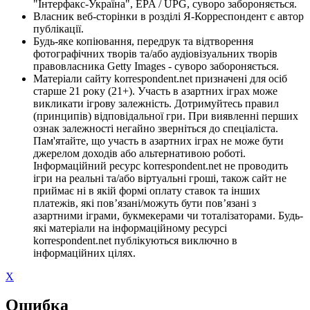
"Інтерфакс-Україна", EPA / UPG, суворо забороняється.
Власник веб-сторінки в розділі Я-Корреспондент є автор
публікації.
Будь-яке копіювання, передрук та відтворення
фотографічних творів та/або аудіовізуальних творів
правовласника Getty Images - суворо забороняється.
Матеріали сайту korrespondent.net призначені для осіб
старше 21 року (21+). Участь в азартних іграх може
викликати ігрову залежність. Дотримуйтесь правил
(принципів) відповідальної гри. При виявленні перших
ознак залежності негайно зверніться до спеціаліста.
Пам'ятайте, що участь в азартних іграх не може бути
джерелом доходів або альтернативою роботі.
Інформаційний ресурс korrespondent.net не проводить
ігри на реальні та/або віртуальні гроші, також сайт не
приймає ні в якій формі оплату ставок та інших
платежів, які пов’язані/можуть бути пов’язані з
азартними іграми, букмекерами чи тоталізаторами. Будь-
які матеріали на інформаційному ресурсі
korrespondent.net публікуються виключно в
інформаційних цілях.
X
Ошибка