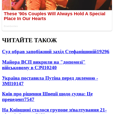
ЧИТАЙТЕ ТАКОЖ
Суд обрав запобіжний захід Стефанішиній
19296
Майора ВСП викрили на "допомозі"
військовому в СЗЧ
10240
Україна поставила Путіна перед дилемою -
ЗМІ
10147
Київ про рішення Швеції щодо судна: Це
прецедент
7547
На Київщині сталося групове зґвалтування 21-