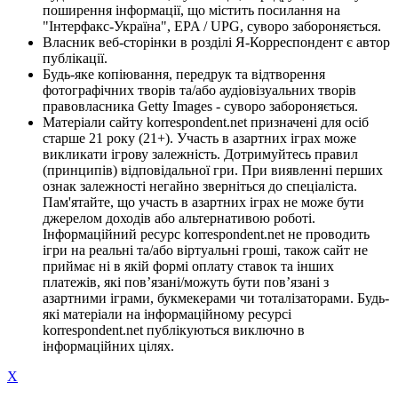
поширення інформації, що містить посилання на
"Інтерфакс-Україна", EPA / UPG, суворо забороняється.
Власник веб-сторінки в розділі Я-Корреспондент є автор
публікації.
Будь-яке копіювання, передрук та відтворення
фотографічних творів та/або аудіовізуальних творів
правовласника Getty Images - суворо забороняється.
Матеріали сайту korrespondent.net призначені для осіб
старше 21 року (21+). Участь в азартних іграх може
викликати ігрову залежність. Дотримуйтесь правил
(принципів) відповідальної гри. При виявленні перших
ознак залежності негайно зверніться до спеціаліста.
Пам'ятайте, що участь в азартних іграх не може бути
джерелом доходів або альтернативою роботі.
Інформаційний ресурс korrespondent.net не проводить
ігри на реальні та/або віртуальні гроші, також сайт не
приймає ні в якій формі оплату ставок та інших
платежів, які пов’язані/можуть бути пов’язані з
азартними іграми, букмекерами чи тоталізаторами. Будь-
які матеріали на інформаційному ресурсі
korrespondent.net публікуються виключно в
інформаційних цілях.
X