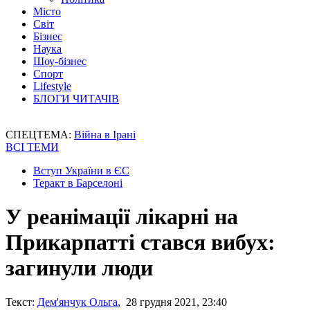
Місто
Світ
Бізнес
Наука
Шоу-бізнес
Спорт
Lifestyle
БЛОГИ ЧИТАЧІВ
СПЕЦТЕМА:
Війна в Ірані
ВСІ ТЕМИ
Вступ України в ЄС
Теракт в Барселоні
У реанімації лікарні на
Прикарпатті стався вибух:
загинули люди
Текст:
Дем'янчук Ольга
, 28 грудня 2021, 23:40