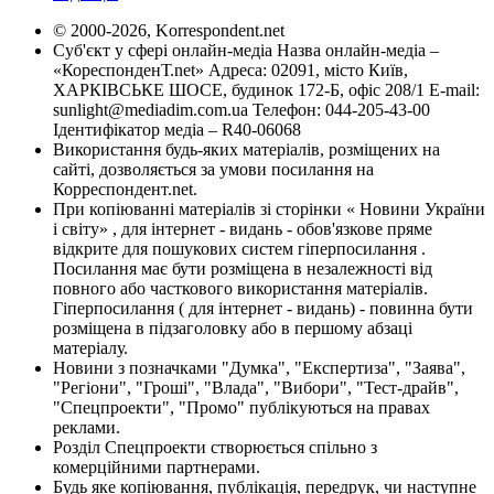
© 2000-2026, Korrespondent.net
Суб'єкт у сфері онлайн-медіа Назва онлайн-медіа –
«КореспонденТ.net» Адреса: 02091, місто Київ,
ХАРКІВСЬКЕ ШОСЕ, будинок 172-Б, офіс 208/1 E-mail:
sunlight@mediadim.com.ua
Телефон: 044-205-43-00
Ідентифікатор медіа – R40-06068
Використання будь-яких матеріалів, розміщених на
сайті, дозволяється за умови посилання на
Корреспондент.net.
При копіюванні матеріалів зі сторінки « Новини України
і світу» , для інтернет - видань - обов'язкове пряме
відкрите для пошукових систем гіперпосилання .
Посилання має бути розміщена в незалежності від
повного або часткового використання матеріалів.
Гіперпосилання ( для інтернет - видань) - повинна бути
розміщена в підзаголовку або в першому абзаці
матеріалу.
Новини з позначками "Думка", "Експертиза", "Заява",
"Регіони", "Гроші", "Влада", "Вибори", "Тест-драйв",
"Спецпроекти", "Промо" публікуються на правах
реклами.
Розділ Спецпроекти створюється спільно з
комерційними партнерами.
Будь яке копіювання, публікація, передрук, чи наступне