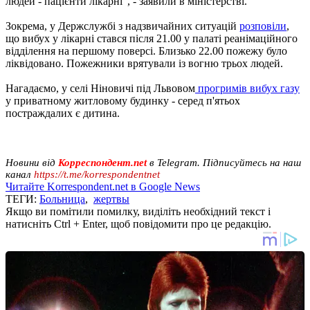
людей - пацієнти лікарні", - заявили в міністерстві.
Зокрема, у Держслужбі з надзвичайних ситуацій
розповіли
,
що вибух у лікарні стався після 21.00 у палаті реанімаційного
відділення на першому поверсі. Близько 22.00 пожежу було
ліквідовано. Пожежники врятували із вогню трьох людей.
Нагадаємо, у селі Ніновичі під Львовом
прогримів вибух газу
у приватному житловому будинку - серед п'ятьох
постраждалих є дитина.
Новини від
Корреспондент.net
в Telegram. Підписуйтесь на наш
канал
https://t.me/korrespondentnet
Читайте Korrespondent.net в Google News
ТЕГИ:
Больница
,
жертвы
Якщо ви помітили помилку, виділіть необхідний текст і
натисніть Ctrl + Enter, щоб повідомити про це редакцію.