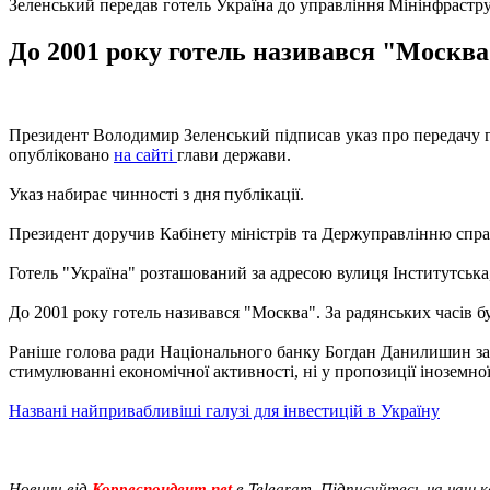
Зеленський передав готель Україна до управління Мінінфрастр
До 2001 року готель називався "Москва"
Президент Володимир Зеленський підписав указ про передачу го
опубліковано
на сайті
глави держави.
Указ набирає чинності з дня публікації.
Президент доручив Кабінету міністрів та Держуправлінню спра
Готель "Україна" розташований за адресою вулиця Інститутська
До 2001 року готель називався "Москва". За радянських часів б
Раніше голова ради Національного банку Богдан Данилишин за
стимулюванні економічної активності, ні у пропозиції іноземно
Названі найпривабливіші галузі для інвестицій в Україну
Новини від
Корреспондент.net
в Telegram. Підписуйтесь на наш 