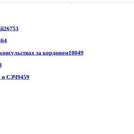
ії
26753
364
 консульствах за кордоном
10049
3
 в СЗЧ
9459