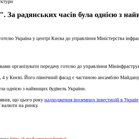
уктури
. За радянських часів була однією з най
телю Україна у центрі Києва до управління Міністерства інфрас
вами організувати передачу готелю до управління Мінінфрастру
, 4 у Києві. Його північний фасад є частиною ансамблю Майдану
ула однією з найвищих будівель України.
явив, що цього року
надходження іноземних інвестицій в Украї
ї валюти на ринку.
канал
https://t.me/korrespondentnet