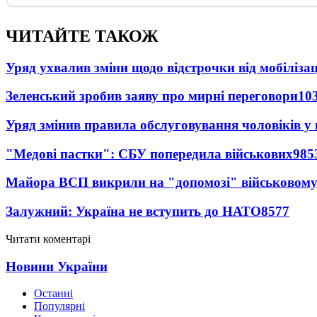
ЧИТАЙТЕ ТАКОЖ
Уряд ухвалив зміни щодо відстрочки від мобілізац
Зеленський зробив заяву про мирні переговори
10
Уряд змінив правила обслуговування чоловіків у
"Медові пастки": СБУ попередила військових
985
Майора ВСП викрили на "допомозі" військовому
Залужний: Україна не вступить до НАТО
8577
Читати коментарі
Новини України
Останні
Популярні