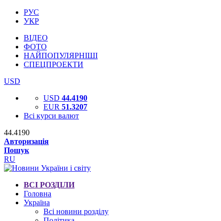
РУС
УКР
ВІДЕО
ФОТО
НАЙПОПУЛЯРНІШІ
СПЕЦПРОЕКТИ
USD
USD
44.4190
EUR
51.3207
Всі курси валют
44.4190
Авторизація
Пошук
RU
ВСІ РОЗДІЛИ
Головна
Україна
Всі новини розділу
Політика