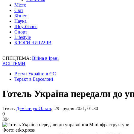
Місто
Світ
Бізнес
Наука
Шоу-бізнес
Спорт
Lifestyle
БЛОГИ ЧИТАЧІВ
СПЕЦТЕМА:
Війна в Ірані
ВСІ ТЕМИ
Вступ України в ЄС
Теракт в Барселоні
Готель Україна передали до 
Текст:
Дем'янчук Ольга
, 29 грудня 2021, 01:30
0
304
Фото: erko.press