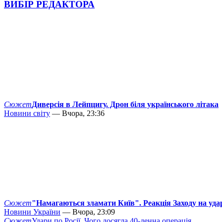
ВИБІР РЕДАКТОРА
Сюжет
Диверсія в Лейпцигу. Дрон біля українського літака
Новини світу
— Вчора, 23:36
Сюжет
"Намагаються зламати Київ". Реакція Заходу на уда
Новини України
— Вчора, 23:09
Сюжет
Удари по Росії. Чого досягла 40-денна операція