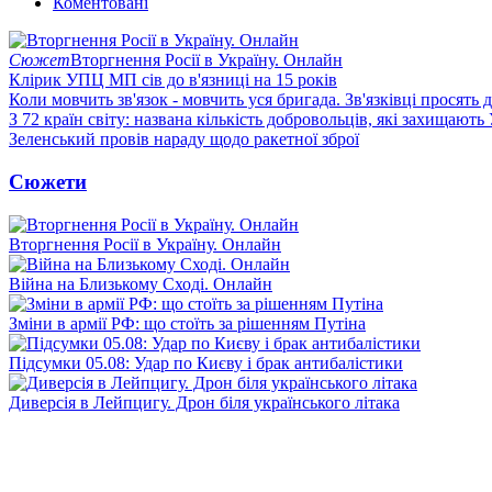
Коментовані
Сюжет
Вторгнення Росії в Україну. Онлайн
Клірик УПЦ МП сів до в'язниці на 15 років
Коли мовчить зв'язок - мовчить уся бригада. Зв'язківці просять
З 72 країн світу: названа кількість добровольців, які захищають
Зеленський провів нараду щодо ракетної зброї
Сюжети
Вторгнення Росії в Україну. Онлайн
Війна на Близькому Сході. Онлайн
Зміни в армії РФ: що стоїть за рішенням Путіна
Підсумки 05.08: Удар по Києву і брак антибалістики
Диверсія в Лейпцигу. Дрон біля українського літака