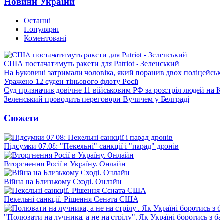
Новини України
Останні
Популярні
Коментовані
США постачатимуть ракети для Patriot - Зеленський
На Буковині затримали чоловіка, який поранив двох поліцейсь
Уражено 12 суден тіньового флоту Росії
Суд призначив довічне 11 військовим РФ за розстріл людей на 
Зеленський проводить переговори Вучичем у Белграді
Сюжети
Підсумки 07.08: "Пекельні" санкції і "парад" дронів
Вторгнення Росії в Україну. Онлайн
Війна на Близькому Сході. Онлайн
Пекельні санкції. Рішення Сената США
"Полювати на лучника, а не на стрілу". Як Україні боротись з 