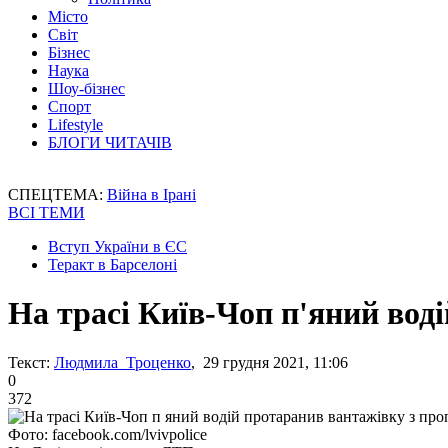
Місто
Світ
Бізнес
Наука
Шоу-бізнес
Спорт
Lifestyle
БЛОГИ ЧИТАЧІВ
СПЕЦТЕМА:
Війна в Ірані
ВСІ ТЕМИ
Вступ України в ЄС
Теракт в Барселоні
На трасі Київ-Чоп п'яний вод
Текст:
Людмила Троценко
, 29 грудня 2021, 11:06
0
372
Фото: facebook.com/lvivpolice