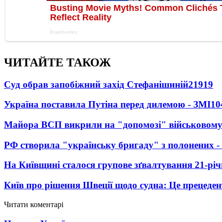
ЧИТАЙТЕ ТАКОЖ
Суд обрав запобіжний захід Стефанішиній
21919
Україна поставила Путіна перед дилемою - ЗМІ
10
Майора ВСП викрили на "допомозі" військовому
РФ створила "українську бригаду" з полонених -
На Київщині сталося групове зґвалтування 21-річ
Київ про рішення Швеції щодо судна: Це прецеден
Читати коментарі