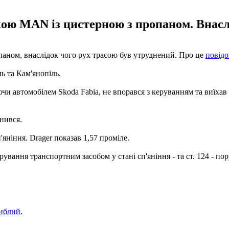
кою MAN із цистерною з пропаном. Внасл
ропаном, внаслідок чого рух трасою був утруднений. Про це
повід
ь та Кам'янопіль.
ючи автомобілем Skoda Fabia, не впорався з керуванням та виїхав 
днився.
яніння. Drager показав 1,57 проміле.
ерування транспортним засобом у стані сп'яніння - та ст. 124 -
гиблий.