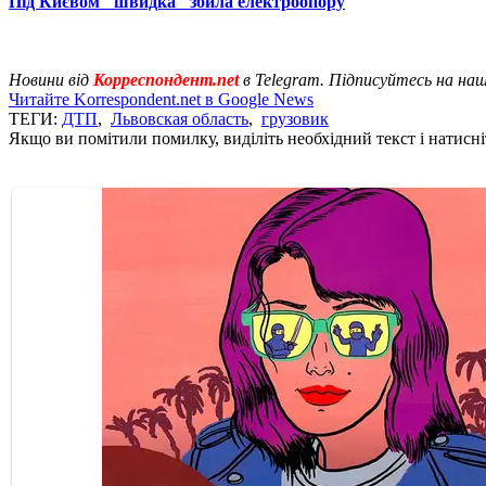
Під Києвом "швидка" збила електроопору
Новини від
Корреспондент.net
в Telegram. Підписуйтесь на на
Читайте Korrespondent.net в Google News
ТЕГИ:
ДТП
,
Львовская область
,
грузовик
Якщо ви помітили помилку, виділіть необхідний текст і натисніт