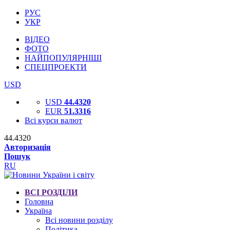
РУС
УКР
ВІДЕО
ФОТО
НАЙПОПУЛЯРНІШІ
СПЕЦПРОЕКТИ
USD
USD
44.4320
EUR
51.3316
Всі курси валют
44.4320
Авторизація
Пошук
RU
ВСІ РОЗДІЛИ
Головна
Україна
Всі новини розділу
Політика