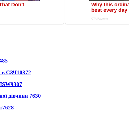
485
 в СЗЧ
10372
 ISW
9307
ної дівчини
7630
т
7628