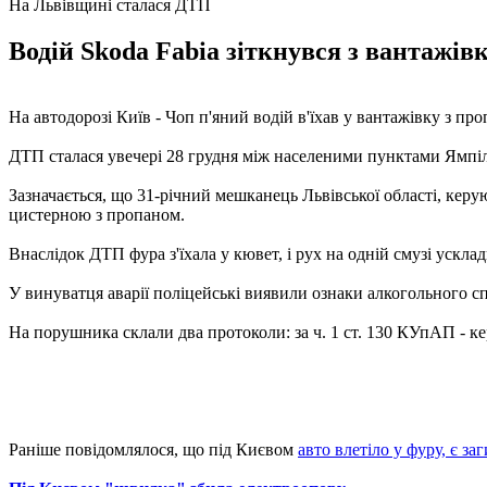
На Львівщині сталася ДТП
Водій Skoda Fabia зіткнувся з вантажів
На автодорозі Київ - Чоп п'яний водій в'їхав у вантажівку з п
ДТП сталася увечері 28 грудня між населеними пунктами Ямпіл
Зазначається, що 31-річний мешканець Львівської області, керу
цистерною з пропаном.
Внаслідок ДТП фура з'їхала у кювет, і рух на одній смузі ускла
У винуватця аварії поліцейські виявили ознаки алкогольного сп'
На порушника склали два протоколи: за ч. 1 ст. 130 КУпАП - к
Раніше повідомлялося, що під Києвом
авто влетіло у фуру, є за