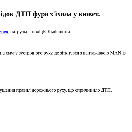
ідок ДТП фура з'їхала у кювет.
омляє
патрульна поліція Львівщини.
на смугу зустрічного руху, де зіткнувся з вантажівкою MAN із
 порушення правил дорожнього руху, що спричинило ДТП.