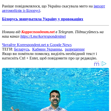
Раніше повідомлялося, що Україна скасувала мито на
імпорт
автомобілів із Білорусі
.
Білорусь звинуватила Україну у провокаціях
Новини від
Корреспондент.net
в Telegram. Підписуйтесь на
наш канал
https://t.me/korrespondentnet
Читайте Korrespondent.net в Google News
ТЕГИ:
Беларусь
,
Кабмин Украины
,
разрешение
Якщо ви помітили помилку, виділіть необхідний текст і
натисніть Ctrl + Enter, щоб повідомити про це редакцію.