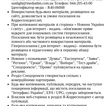
sunlight@mediadim.com.ua
Телефон: 044-205-43-00
Ідентифікатор медіа – R40-06068
Використання будь-яких матеріалів, розміщених на
сайті, дозволяється за умови посилання на
Корреспондент.net.
При копіюванні матеріалів зі сторінки « Новини України
і світу» , для інтернет - видань - обов'язкове пряме
відкрите для пошукових систем гіперпосилання .
Посилання має бути розміщена в незалежності від
повного або часткового використання матеріалів.
Гіперпосилання ( для інтернет - видань) - повинна бути
розміщена в підзаголовку або в першому абзаці
матеріалу.
Новини з позначками "Думка", "Експертиза", "Заява",
"Регіони", "Гроші", "Влада", "Вибори", "Тест-драйв",
"Спецпроекти", "Промо" публікуються на правах
реклами.
Розділ Спецпроекти створюється спільно з
комерційними партнерами.
Будь яке копіювання, публікація, передрук, чи наступне
поширення інформації, що містить посилання на
"Інтерфакс-Україна", EPA / UPG, суворо забороняється.
Власник веб-сторінки в розділі Я-Корреспондент є автор
публікації.
Будь-яке копіювання, передрук та відтворення