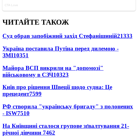
ЧИТАЙТЕ ТАКОЖ
Суд обрав запобіжний захід Стефанішиній
21333
Україна поставила Путіна перед дилемою -
ЗМІ
10351
Майора ВСП викрили на "допомозі"
військовому в СЗЧ
10323
Київ про рішення Швеції щодо судна: Це
прецедент
7599
РФ створила "українську бригаду" з полонених
- ISW
7510
На Київщині сталося групове зґвалтування 21-
річної дівчини
7462