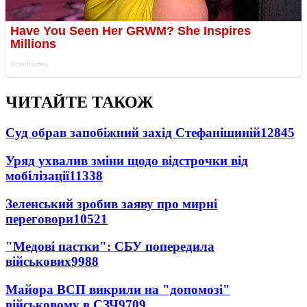
ЧИТАЙТЕ ТАКОЖ
Суд обрав запобіжний захід Стефанішиній
12845
Уряд ухвалив зміни щодо відстрочки від
мобілізації
11338
Зеленський зробив заяву про мирні
переговори
10521
"Медові пастки": СБУ попередила
військових
9988
Майора ВСП викрили на "допомозі"
військовому в СЗЧ
9709