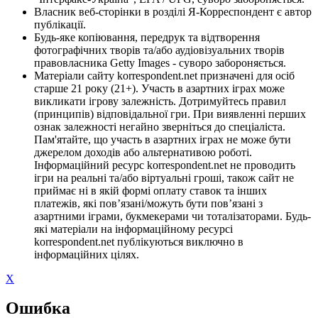
Власник веб-сторінки в розділі Я-Корреспондент є автор
публікації.
Будь-яке копіювання, передрук та відтворення
фотографічних творів та/або аудіовізуальних творів
правовласника Getty Images - суворо забороняється.
Матеріали сайту korrespondent.net призначені для осіб
старше 21 року (21+). Участь в азартних іграх може
викликати ігрову залежність. Дотримуйтесь правил
(принципів) відповідальної гри. При виявленні перших
ознак залежності негайно зверніться до спеціаліста.
Пам'ятайте, що участь в азартних іграх не може бути
джерелом доходів або альтернативою роботі.
Інформаційний ресурс korrespondent.net не проводить
ігри на реальні та/або віртуальні гроші, також сайт не
приймає ні в якій формі оплату ставок та інших
платежів, які пов’язані/можуть бути пов’язані з
азартними іграми, букмекерами чи тоталізаторами. Будь-
які матеріали на інформаційному ресурсі
korrespondent.net публікуються виключно в
інформаційних цілях.
X
Ошибка