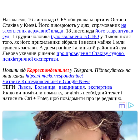
Нагадаємо, 16 листопада СБУ обшукала квартиру Остапа
Стахіва у Києві. Його підозрюють у діях, спрямованих
на
захоплення державної влади
. 18 листопада
його заарештував
суд
. 1 грудня чоловіка
було звільнено із СІЗО
у Львові після
того, як його прихильники зібрали і внесли майже 1 млн
гривень застави. А днем ​​раніше Галицький районний суд
Львова ухвалив рішення
про проведення Стахіву судово-
психіатричної експертизи
.
Новини від
Корреспондент.net
у Telegram. Підписуйтесь на
наш канал
https://t.me/korrespondentnet
Читайте Korrespondent.net в Google News
ТЕГИ:
Львов
,
Больница
,
вакцинация
,
экспертиза
Якщо ви помітили помилку, виділіть необхідний текст і
натисніть Ctrl + Enter, щоб повідомити про це редакцію.