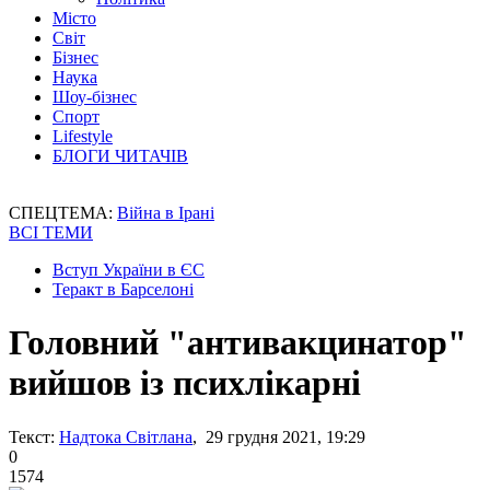
Місто
Світ
Бізнес
Наука
Шоу-бізнес
Спорт
Lifestyle
БЛОГИ ЧИТАЧІВ
СПЕЦТЕМА:
Війна в Ірані
ВСІ ТЕМИ
Вступ України в ЄС
Теракт в Барселоні
Головний "антивакцинатор"
вийшов із психлікарні
Текст:
Надтока Світлана
, 29 грудня 2021, 19:29
0
1574