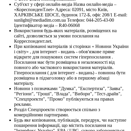
Суб'єкт у сфері онлайн-медіа Назва онлайн-медіа –
«КореспонденТ.net» Адреса: 02091, місто Київ,
ХАРКІВСЬКЕ ШОСЕ, будинок 172-Б, офіс 208/1 E-mail:
sunlight@mediadim.com.ua
Телефон: 044-205-43-00
Ідентифікатор медіа – R40-06068
Використання будь-яких матеріалів, розміщених на
сайті, дозволяється за умови посилання на
Корреспондент.net.
При копіюванні матеріалів зі сторінки « Новини України
і світу» , для інтернет - видань - обов'язкове пряме
відкрите для пошукових систем гіперпосилання .
Посилання має бути розміщена в незалежності від
повного або часткового використання матеріалів.
Гіперпосилання ( для інтернет - видань) - повинна бути
розміщена в підзаголовку або в першому абзаці
матеріалу.
Новини з позначками "Думка", "Експертиза", "Заява",
"Регіони", "Гроші", "Влада", "Вибори", "Тест-драйв",
"Спецпроекти", "Промо" публікуються на правах
реклами.
Розділ Спецпроекти створюється спільно з
комерційними партнерами.
Будь яке копіювання, публікація, передрук, чи наступне
поширення інформації, що містить посилання на
"Інтерфакс-Україна", EPA / UPG, суворо забороняється.