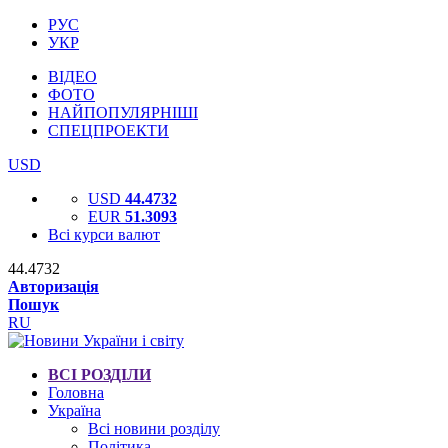
РУС
УКР
ВІДЕО
ФОТО
НАЙПОПУЛЯРНІШІ
СПЕЦПРОЕКТИ
USD
USD
44.4732
EUR
51.3093
Всі курси валют
44.4732
Авторизація
Пошук
RU
ВСІ РОЗДІЛИ
Головна
Україна
Всі новини розділу
Політика