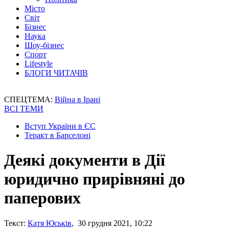
Місто
Світ
Бізнес
Наука
Шоу-бізнес
Спорт
Lifestyle
БЛОГИ ЧИТАЧІВ
СПЕЦТЕМА:
Війна в Ірані
ВСІ ТЕМИ
Вступ України в ЄС
Теракт в Барселоні
Деякі документи в Дії
юридично прирівняні до
паперових
Текст:
Катя Юськів
, 30 грудня 2021, 10:22