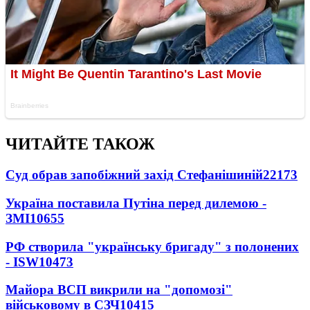
ЧИТАЙТЕ ТАКОЖ
Суд обрав запобіжний захід Стефанішиній
22173
Україна поставила Путіна перед дилемою -
ЗМІ
10655
РФ створила "українську бригаду" з полонених
- ISW
10473
Майора ВСП викрили на "допомозі"
військовому в СЗЧ
10415