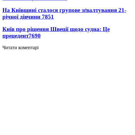
На Київщині сталося групове зґвалтування 21-
річної дівчини
7851
Київ про рішення Швеції щодо судна: Це
прецедент
7690
Читати коментарі