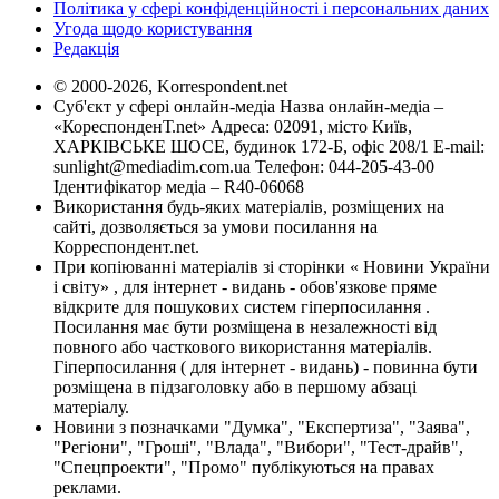
Політика у сфері конфіденційності і персональних даних
Угода щодо користування
Редакція
© 2000-2026, Korrespondent.net
Суб'єкт у сфері онлайн-медіа Назва онлайн-медіа –
«КореспонденТ.net» Адреса: 02091, місто Київ,
ХАРКІВСЬКЕ ШОСЕ, будинок 172-Б, офіс 208/1 E-mail:
sunlight@mediadim.com.ua
Телефон: 044-205-43-00
Ідентифікатор медіа – R40-06068
Використання будь-яких матеріалів, розміщених на
сайті, дозволяється за умови посилання на
Корреспондент.net.
При копіюванні матеріалів зі сторінки « Новини України
і світу» , для інтернет - видань - обов'язкове пряме
відкрите для пошукових систем гіперпосилання .
Посилання має бути розміщена в незалежності від
повного або часткового використання матеріалів.
Гіперпосилання ( для інтернет - видань) - повинна бути
розміщена в підзаголовку або в першому абзаці
матеріалу.
Новини з позначками "Думка", "Експертиза", "Заява",
"Регіони", "Гроші", "Влада", "Вибори", "Тест-драйв",
"Спецпроекти", "Промо" публікуються на правах
реклами.