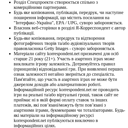
Розділ Спецпроекти створюється спільно з
комерційними партнерами.
Будь яке копіювання, публікація, передрук, чи наступне
поширення інформації, що містить посилання на
"Інтерфакс-Україна", EPA / UPG, суворо забороняється.
Власник веб-сторінки в розділі Я-Корреспондент є автор
публікації.
Будь-яке копіювання, передрук та відтворення
фотографічних творів та/або аудіовізуальних творів
правовласника Getty Images - суворо забороняється.
Матеріали сайту korrespondent.net призначені для осіб
старше 21 року (21+). Участь в азартних іграх може
викликати ігрову залежність. Дотримуйтесь правил
(принципів) відповідальної гри. При виявленні перших
ознак залежності негайно зверніться до спеціаліста.
Пам'ятайте, що участь в азартних іграх не може бути
джерелом доходів або альтернативою роботі.
Інформаційний ресурс korrespondent.net не проводить
ігри на реальні та/або віртуальні гроші, також сайт не
приймає ні в якій формі оплату ставок та інших
платежів, які пов’язані/можуть бути пов’язані з
азартними іграми, букмекерами чи тоталізаторами. Будь-
які матеріали на інформаційному ресурсі
korrespondent.net публікуються виключно в
інформаційних цілях.