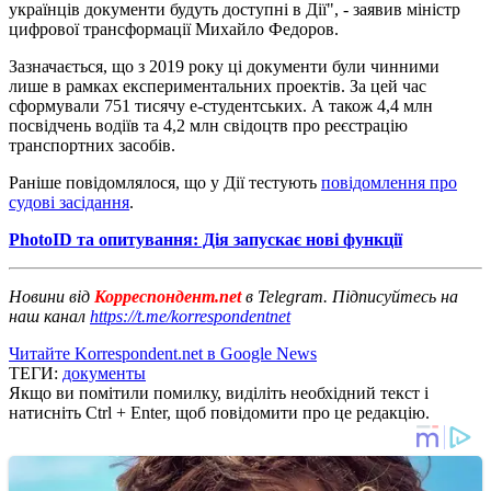
українців документи будуть доступні в Дії", - заявив міністр
цифрової трансформації Михайло Федоров.
Зазначається, що з 2019 року ці документи були чинними
лише в рамках експериментальних проектів. За цей час
сформували 751 тисячу е-студентських. А також 4,4 млн
посвідчень водіїв та 4,2 млн свідоцтв про реєстрацію
транспортних засобів.
Раніше повідомлялося, що у Дії тестують
повідомлення про
судові засідання
.
PhotoID та опитування: Дія запускає нові функції
Новини від
Корреспондент.net
в Telegram. Підписуйтесь на
наш канал
https://t.me/korrespondentnet
Читайте Korrespondent.net в Google News
ТЕГИ:
документы
Якщо ви помітили помилку, виділіть необхідний текст і
натисніть Ctrl + Enter, щоб повідомити про це редакцію.