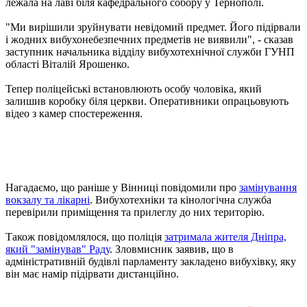
лежала на лаві біля кафедрального собору у Тернополі.
"Ми вирішили зруйнувати невідомий предмет. Його підірвали
і жодних вибухонебезпечних предметів не виявили", - сказав
заступник начальника відділу вибухотехнічної служби ГУНП
області Віталій Ярошенко.
Тепер поліцейські встановлюють особу чоловіка, який
залишив коробку біля церкви. Оперативники опрацьовують
відео з камер спостереження.
Нагадаємо, що раніше у Вінниці повідомили про
замінування
вокзалу та лікарні
. Вибухотехніки та кінологічна служба
перевірили приміщення та прилеглу до них територію.
Також повідомлялося, що поліція
затримала жителя Дніпра,
який "замінував" Раду
. Зловмисник заявив, що в
адміністративній будівлі парламенту закладено вибухівку, яку
він має намір підірвати дистанційно.