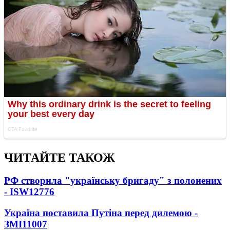
ЧИТАЙТЕ ТАКОЖ
РФ створила "українську бригаду" з полонених
- ISW
12776
Україна поставила Путіна перед дилемою -
ЗМІ
11007