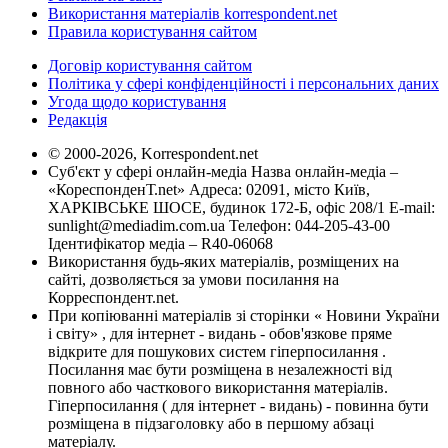
Використання матеріалів korrespondent.net
Правила користування сайтом
Договір користування сайтом
Політика у сфері конфіденційності і персональних даних
Угода щодо користування
Редакція
© 2000-2026, Korrespondent.net
Суб'єкт у сфері онлайн-медіа Назва онлайн-медіа –
«КореспонденТ.net» Адреса: 02091, місто Київ,
ХАРКІВСЬКЕ ШОСЕ, будинок 172-Б, офіс 208/1 E-mail:
sunlight@mediadim.com.ua
Телефон: 044-205-43-00
Ідентифікатор медіа – R40-06068
Використання будь-яких матеріалів, розміщених на
сайті, дозволяється за умови посилання на
Корреспондент.net.
При копіюванні матеріалів зі сторінки « Новини України
і світу» , для інтернет - видань - обов'язкове пряме
відкрите для пошукових систем гіперпосилання .
Посилання має бути розміщена в незалежності від
повного або часткового використання матеріалів.
Гіперпосилання ( для інтернет - видань) - повинна бути
розміщена в підзаголовку або в першому абзаці
матеріалу.