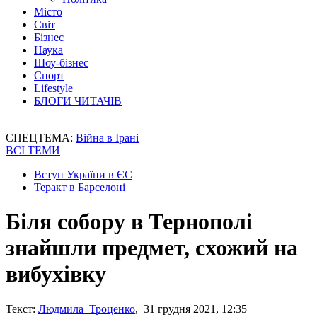
Місто
Світ
Бізнес
Наука
Шоу-бізнес
Спорт
Lifestyle
БЛОГИ ЧИТАЧІВ
СПЕЦТЕМА:
Війна в Ірані
ВСІ ТЕМИ
Вступ України в ЄС
Теракт в Барселоні
Біля собору в Тернополі
знайшли предмет, схожий на
вибухівку
Текст:
Людмила Троценко
, 31 грудня 2021, 12:35