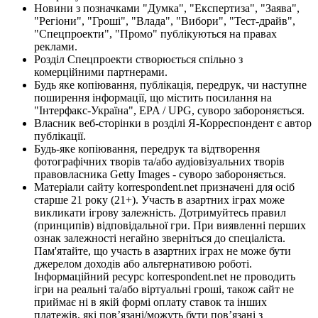
Новини з позначками "Думка", "Експертиза", "Заява",
"Регіони", "Гроші", "Влада", "Вибори", "Тест-драйв",
"Спецпроекти", "Промо" публікуються на правах
реклами.
Розділ Спецпроекти створюється спільно з
комерційними партнерами.
Будь яке копіювання, публікація, передрук, чи наступне
поширення інформації, що містить посилання на
"Інтерфакс-Україна", EPA / UPG, суворо забороняється.
Власник веб-сторінки в розділі Я-Корреспондент є автор
публікації.
Будь-яке копіювання, передрук та відтворення
фотографічних творів та/або аудіовізуальних творів
правовласника Getty Images - суворо забороняється.
Матеріали сайту korrespondent.net призначені для осіб
старше 21 року (21+). Участь в азартних іграх може
викликати ігрову залежність. Дотримуйтесь правил
(принципів) відповідальної гри. При виявленні перших
ознак залежності негайно зверніться до спеціаліста.
Пам'ятайте, що участь в азартних іграх не може бути
джерелом доходів або альтернативою роботі.
Інформаційний ресурс korrespondent.net не проводить
ігри на реальні та/або віртуальні гроші, також сайт не
приймає ні в якій формі оплату ставок та інших
платежів, які пов’язані/можуть бути пов’язані з