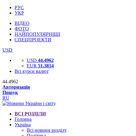
РУС
УКР
ВІДЕО
ФОТО
НАЙПОПУЛЯРНІШІ
СПЕЦПРОЕКТИ
USD
USD
44.4962
EUR
51.3814
Всі курси валют
44.4962
Авторизація
Пошук
RU
ВСІ РОЗДІЛИ
Головна
Україна
Всі новини розділу
Політика