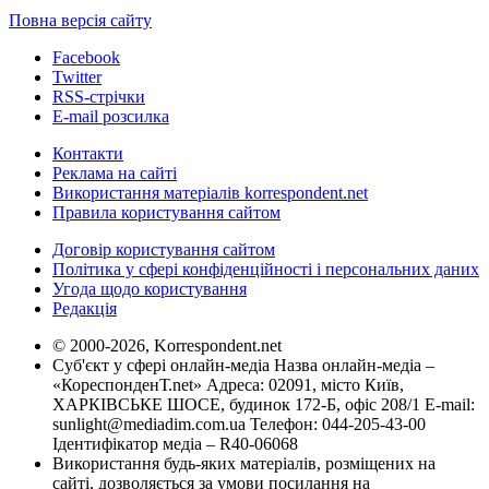
Повна версія сайту
Facebook
Twitter
RSS-стрічки
E-mail розсилка
Контакти
Реклама на сайті
Використання матеріалів korrespondent.net
Правила користування сайтом
Договір користування сайтом
Політика у сфері конфіденційності і персональних даних
Угода щодо користування
Редакція
© 2000-2026, Korrespondent.net
Суб'єкт у сфері онлайн-медіа Назва онлайн-медіа –
«КореспонденТ.net» Адреса: 02091, місто Київ,
ХАРКІВСЬКЕ ШОСЕ, будинок 172-Б, офіс 208/1 E-mail:
sunlight@mediadim.com.ua
Телефон: 044-205-43-00
Ідентифікатор медіа – R40-06068
Використання будь-яких матеріалів, розміщених на
сайті, дозволяється за умови посилання на