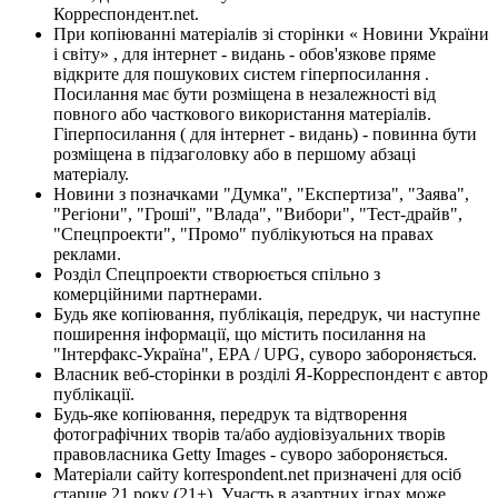
Корреспондент.net.
При копіюванні матеріалів зі сторінки « Новини України
і світу» , для інтернет - видань - обов'язкове пряме
відкрите для пошукових систем гіперпосилання .
Посилання має бути розміщена в незалежності від
повного або часткового використання матеріалів.
Гіперпосилання ( для інтернет - видань) - повинна бути
розміщена в підзаголовку або в першому абзаці
матеріалу.
Новини з позначками "Думка", "Експертиза", "Заява",
"Регіони", "Гроші", "Влада", "Вибори", "Тест-драйв",
"Спецпроекти", "Промо" публікуються на правах
реклами.
Розділ Спецпроекти створюється спільно з
комерційними партнерами.
Будь яке копіювання, публікація, передрук, чи наступне
поширення інформації, що містить посилання на
"Інтерфакс-Україна", EPA / UPG, суворо забороняється.
Власник веб-сторінки в розділі Я-Корреспондент є автор
публікації.
Будь-яке копіювання, передрук та відтворення
фотографічних творів та/або аудіовізуальних творів
правовласника Getty Images - суворо забороняється.
Матеріали сайту korrespondent.net призначені для осіб
старше 21 року (21+). Участь в азартних іграх може