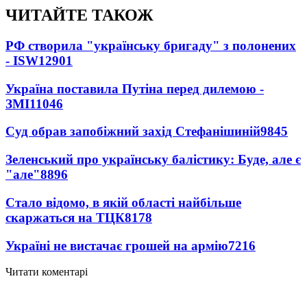
ЧИТАЙТЕ ТАКОЖ
РФ створила "українську бригаду" з полонених
- ISW
12901
Україна поставила Путіна перед дилемою -
ЗМІ
11046
Суд обрав запобіжний захід Стефанішиній
9845
Зеленський про українську балістику: Буде, але є
"але"
8896
Стало відомо, в якій області найбільше
скаржаться на ТЦК
8178
Україні не вистачає грошей на армію
7216
Читати коментарі