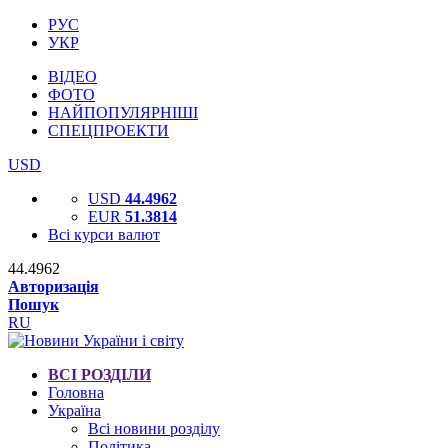
РУС
УКР
ВІДЕО
ФОТО
НАЙПОПУЛЯРНІШІ
СПЕЦПРОЕКТИ
USD
USD
44.4962
EUR
51.3814
Всі курси валют
44.4962
Авторизація
Пошук
RU
ВСІ РОЗДІЛИ
Головна
Україна
Всі новини розділу
Політика