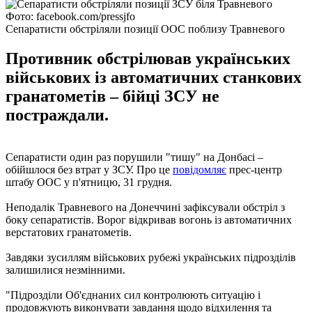
Фото: facebook.com/pressjfo
Сепаратисти обстріляли позиції ООС поблизу Травневого
Противник обстрілював українських
військових із автоматичних станкових
гранатометів – бійці ЗСУ не
постраждали.
Сепаратисти один раз порушили "тишу" на Донбасі –
обійшлося без втрат у ЗСУ. Про це
повідомляє
прес-центр
штабу ООС у п'ятницю, 31 грудня.
Неподалік Травневого на Донеччині зафіксували обстріл з
боку сепаратистів. Ворог відкривав вогонь із автоматичних
верстатових гранатометів.
Завдяки зусиллям військових рубежі українських підрозділів
залишилися незмінними.
"Підрозділи Об'єднаних сил контролюють ситуацію і
продовжують виконувати завдання щодо відхилення та