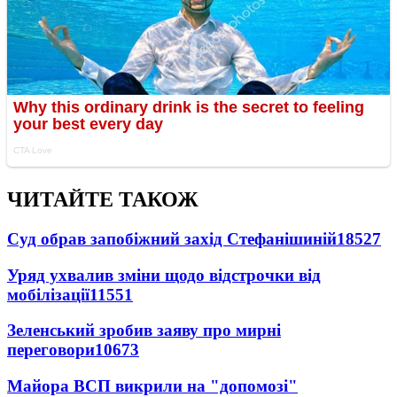
ЧИТАЙТЕ ТАКОЖ
Суд обрав запобіжний захід Стефанішиній
18527
Уряд ухвалив зміни щодо відстрочки від
мобілізації
11551
Зеленський зробив заяву про мирні
переговори
10673
Майора ВСП викрили на "допомозі"