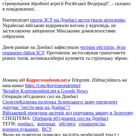
стримування збройної агресії Російської Федерації", - сказано
в повідомленні.
Напередодні
проти ЗСУ на Донбасі застосували артилерію
.
Українські військові відкривали вогонь у відповідь, не
застосовуючи заборонене Мінськими домовленостями
озброєння.
Днем раніше на Донбасі зафіксували
чотири обстріли, було
поранено бійця ЗСУ
. Противник застосовував гранатомети
різних типів, великокаліберні кулемети та стрілецьку зброю.
Новини від
Корреспондент.net
в Telegram. Підписуйтесь на
наш канал
https://t.me/korrespondentnet
Читайте Korrespondent.net в Google News
Операція об'єднаних сил на Донбасі
Сюжет
Кадрова політика Зеленського: кому президент
доручає "нести мир на Донбас"?
Військовий прокурор застеріг від порушень закону в Золотому
СПЕЦТЕМА:
Операція об'єднаних сил на Донбасі
ТЕГИ:
донбасс
,
военные
,
обстрел
,
сепаратисты
,
военнослужащие
,
ВСУ
Якщо ви помітили помилку, виділіть необхідний текст і