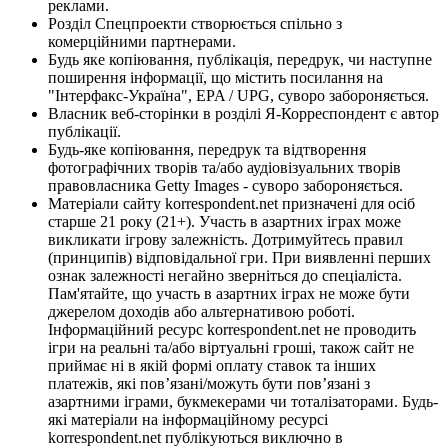
реклами.
Розділ Спецпроекти створюється спільно з
комерційними партнерами.
Будь яке копіювання, публікація, передрук, чи наступне
поширення інформації, що містить посилання на
"Інтерфакс-Україна", EPA / UPG, суворо забороняється.
Власник веб-сторінки в розділі Я-Корреспондент є автор
публікації.
Будь-яке копіювання, передрук та відтворення
фотографічних творів та/або аудіовізуальних творів
правовласника Getty Images - суворо забороняється.
Матеріали сайту korrespondent.net призначені для осіб
старше 21 року (21+). Участь в азартних іграх може
викликати ігрову залежність. Дотримуйтесь правил
(принципів) відповідальної гри. При виявленні перших
ознак залежності негайно зверніться до спеціаліста.
Пам'ятайте, що участь в азартних іграх не може бути
джерелом доходів або альтернативою роботі.
Інформаційний ресурс korrespondent.net не проводить
ігри на реальні та/або віртуальні гроші, також сайт не
приймає ні в якій формі оплату ставок та інших
платежів, які пов’язані/можуть бути пов’язані з
азартними іграми, букмекерами чи тоталізаторами. Будь-
які матеріали на інформаційному ресурсі
korrespondent.net публікуються виключно в