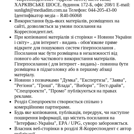
ХАРКІВСЬКЕ ШОСЕ, будинок 172-Б, офіс 208/1 E-mail:
sunlight@mediadim.com.ua
Телефон: 044-205-43-00
Ідентифікатор медіа – R40-06068
Використання будь-яких матеріалів, розміщених на
сайті, дозволяється за умови посилання на
Корреспондент.net.
При копіюванні матеріалів зі сторінки « Новини України
і світу» , для інтернет - видань - обов'язкове пряме
відкрите для пошукових систем гіперпосилання .
Посилання має бути розміщена в незалежності від
повного або часткового використання матеріалів.
Гіперпосилання ( для інтернет - видань) - повинна бути
розміщена в підзаголовку або в першому абзаці
матеріалу.
Новини з позначками "Думка", "Експертиза", "Заява",
"Регіони", "Гроші", "Влада", "Вибори", "Тест-драйв",
"Спецпроекти", "Промо" публікуються на правах
реклами.
Розділ Спецпроекти створюється спільно з
комерційними партнерами.
Будь яке копіювання, публікація, передрук, чи наступне
поширення інформації, що містить посилання на
"Інтерфакс-Україна", EPA / UPG, суворо забороняється.
Власник веб-сторінки в розділі Я-Корреспондент є автор
публікації.