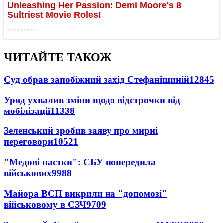
ЧИТАЙТЕ ТАКОЖ
Суд обрав запобіжний захід Стефанішиній
12845
Уряд ухвалив зміни щодо відстрочки від
мобілізації
11338
Зеленський зробив заяву про мирні
переговори
10521
"Медові пастки": СБУ попередила
військових
9988
Майора ВСП викрили на "допомозі"
військовому в СЗЧ
9709