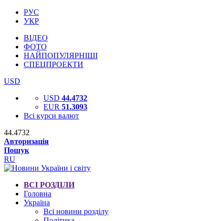
РУС
УКР
ВІДЕО
ФОТО
НАЙПОПУЛЯРНІШІ
СПЕЦПРОЕКТИ
USD
USD
44.4732
EUR
51.3093
Всі курси валют
44.4732
Авторизація
Пошук
RU
ВСІ РОЗДІЛИ
Головна
Україна
Всі новини розділу
Політика