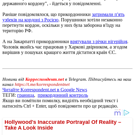
державного кордону", - йдеться у повідомленні.
Раніше повідомлялося, що прикордонники
затримали п'ять
узбеків на кордоні з Росією
. Порушники хотіли незаконно
перетнути кордон, оскільки у них була заборона в'їзду на
територію РФ.
А на Закарпатті прикордонники
врятували з річки нігерійця
.
Чоловік якийсь час працював у Харкові двірником, а згодом
вирішив у пошуках кращого життя дістатися країн ЄС.
Новини від
Корреспондент.net
в Telegram. Підписуйтесь на наш
канал
https://t.me/korrespondentnet
Читайте Korrespondent.net в Google News
ТЕГИ:
граница
,
прикордонний контроль
Якщо ви помітили помилку, виділіть необхідний текст і
натисніть Ctrl + Enter, щоб повідомити про це редакцію.