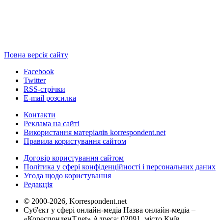
Повна версія сайту
Facebook
Twitter
RSS-стрічки
E-mail розсилка
Контакти
Реклама на сайті
Використання матеріалів korrespondent.net
Правила користування сайтом
Договір користування сайтом
Політика у сфері конфіденційності і персональних даних
Угода щодо користування
Редакція
© 2000-2026, Korrespondent.net
Суб'єкт у сфері онлайн-медіа Назва онлайн-медіа –
«КореспонденТ.net» Адреса: 02091, місто Київ,