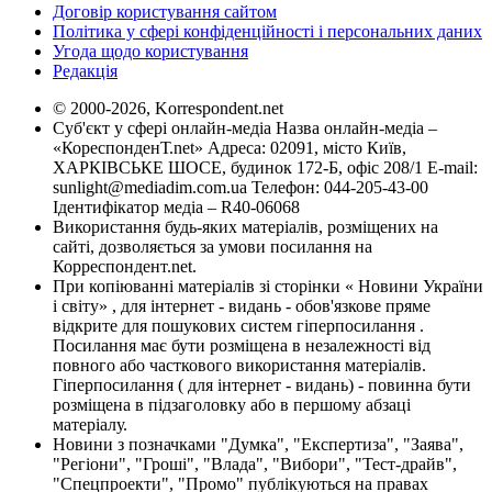
Договір користування сайтом
Політика у сфері конфіденційності і персональних даних
Угода щодо користування
Редакція
© 2000-2026, Korrespondent.net
Суб'єкт у сфері онлайн-медіа Назва онлайн-медіа –
«КореспонденТ.net» Адреса: 02091, місто Київ,
ХАРКІВСЬКЕ ШОСЕ, будинок 172-Б, офіс 208/1 E-mail:
sunlight@mediadim.com.ua
Телефон: 044-205-43-00
Ідентифікатор медіа – R40-06068
Використання будь-яких матеріалів, розміщених на
сайті, дозволяється за умови посилання на
Корреспондент.net.
При копіюванні матеріалів зі сторінки « Новини України
і світу» , для інтернет - видань - обов'язкове пряме
відкрите для пошукових систем гіперпосилання .
Посилання має бути розміщена в незалежності від
повного або часткового використання матеріалів.
Гіперпосилання ( для інтернет - видань) - повинна бути
розміщена в підзаголовку або в першому абзаці
матеріалу.
Новини з позначками "Думка", "Експертиза", "Заява",
"Регіони", "Гроші", "Влада", "Вибори", "Тест-драйв",
"Спецпроекти", "Промо" публікуються на правах