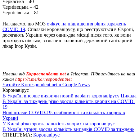
Черкаська – 40
Чернівецька – 42
Чернігівська – 81
Нагадаємо, що МОЗ
очікує на підвищення рівня заражень
COVID-19
. Спалахи коронавірусу, що реєструються в Європі,
досягають України через один-два місяці після того, як вони
проходять пік там, зазначив головний державний санітарний
лікар Ігор Кузін.
Новини від
Корреспондент.net
в Telegram. Підписуйтесь на наш
канал
https://t.me/korrespondentnet
Читайте Korrespondent.net в Google News
Коронавірус
В Україні вперше виявили новий варіант коронавірусу Цикада
В Україні за тиждень різко зросла кількість хворих на COVID-
19
Нові штами COVID-19: особливості та кількість хворих в
Україні
У Києві різко зросла кількість хворих на коронавірус
В Україні утричі зросла кількість випадків COVID за тиждень
СПЕЦТЕМА:
Коронавірус