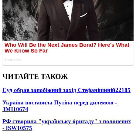
ЧИТАЙТЕ ТАКОЖ
Суд обрав запобіжний захід Стефанішиній
22185
Україна поставила Путіна перед дилемою -
ЗМІ
10674
РФ створила "українську бригаду" з полонених
- ISW
10575