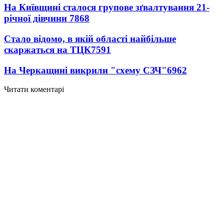
На Київщині сталося групове зґвалтування 21-
річної дівчини
7868
Стало відомо, в якій області найбільше
скаржаться на ТЦК
7591
На Черкащині викрили "схему СЗЧ"
6962
Читати коментарі