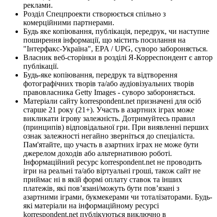
реклами.
Розділ Спецпроекти створюється спільно з
комерційними партнерами.
Будь яке копіювання, публікація, передрук, чи наступне
поширення інформації, що містить посилання на
"Інтерфакс-Україна", EPA / UPG, суворо забороняється.
Власник веб-сторінки в розділі Я-Корреспондент є автор
публікації.
Будь-яке копіювання, передрук та відтворення
фотографічних творів та/або аудіовізуальних творів
правовласника Getty Images - суворо забороняється.
Матеріали сайту korrespondent.net призначені для осіб
старше 21 року (21+). Участь в азартних іграх може
викликати ігрову залежність. Дотримуйтесь правил
(принципів) відповідальної гри. При виявленні перших
ознак залежності негайно зверніться до спеціаліста.
Пам'ятайте, що участь в азартних іграх не може бути
джерелом доходів або альтернативою роботі.
Інформаційний ресурс korrespondent.net не проводить
ігри на реальні та/або віртуальні гроші, також сайт не
приймає ні в якій формі оплату ставок та інших
платежів, які пов’язані/можуть бути пов’язані з
азартними іграми, букмекерами чи тоталізаторами. Будь-
які матеріали на інформаційному ресурсі
korrespondent.net публікуються виключно в