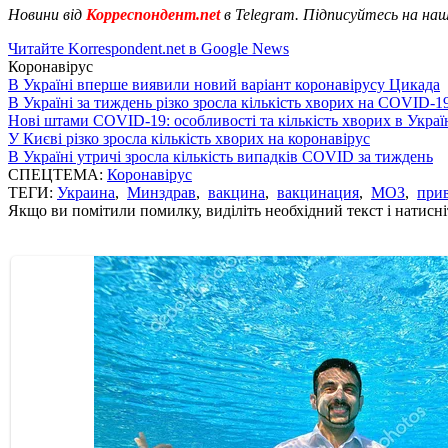
Новини від
Корреспондент.net
в Telegram. Підписуйтесь на на
Читайте Korrespondent.net в Google News
Коронавірус
В Україні вперше виявили новий варіант коронавірусу Цикада
В Україні за тиждень різко зросла кількість хворих на COVID-1
Нові штами COVID-19: особливості та кількість хворих в Украї
У Києві різко зросла кількість хворих на коронавірус
В Україні утричі зросла кількість випадків COVID за тиждень
СПЕЦТЕМА:
Коронавірус
ТЕГИ:
Украина
,
Минздрав
,
вакцина
,
вакцинация
,
МОЗ
,
при
Якщо ви помітили помилку, виділіть необхідний текст і натисніт