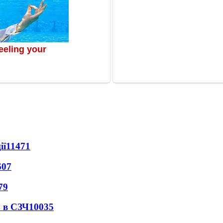
ії
11471
607
79
 в СЗЧ
10035