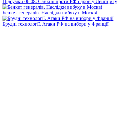
Підсумки 06.08: Санкції проти РФ і дрон у Лейпцигу
Бенкет генералів. Наслідки вибуху в Москві
Брудні технології. Атаки РФ на вибори у Франції