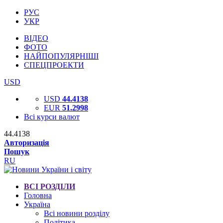
РУС
УКР
ВІДЕО
ФОТО
НАЙПОПУЛЯРНІШІ
СПЕЦПРОЕКТИ
USD
USD
44.4138
EUR
51.2998
Всі курси валют
44.4138
Авторизація
Пошук
RU
ВСІ РОЗДІЛИ
Головна
Україна
Всі новини розділу
Політика