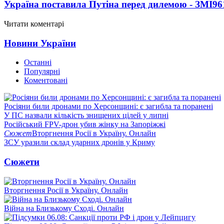
Україна поставила Путіна перед дилемою - ЗМІ
96
Читати коментарі
Новини України
Останні
Популярні
Коментовані
Росіяни били дронами по Херсонщині: є загибла та поранені
У ПС назвали кількість знищених цілей у липні
Російський FPV-дрон убив жінку на Запоріжжі
Сюжет
Вторгнення Росії в Україну. Онлайн
ЗСУ уразили склад ударних дронів у Криму
Сюжети
Вторгнення Росії в Україну. Онлайн
Війна на Близькому Сході. Онлайн