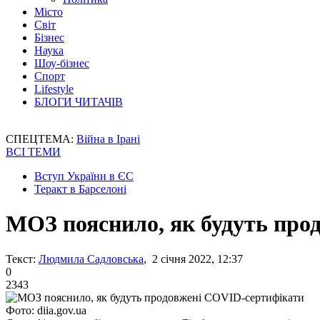
Місто
Світ
Бізнес
Наука
Шоу-бізнес
Спорт
Lifestyle
БЛОГИ ЧИТАЧІВ
СПЕЦТЕМА:
Війна в Ірані
ВСІ ТЕМИ
Вступ України в ЄС
Теракт в Барселоні
МОЗ пояснило, як будуть про
Текст:
Людмила Садловська
, 2 січня 2022, 12:37
0
2343
Фото: diia.gov.ua