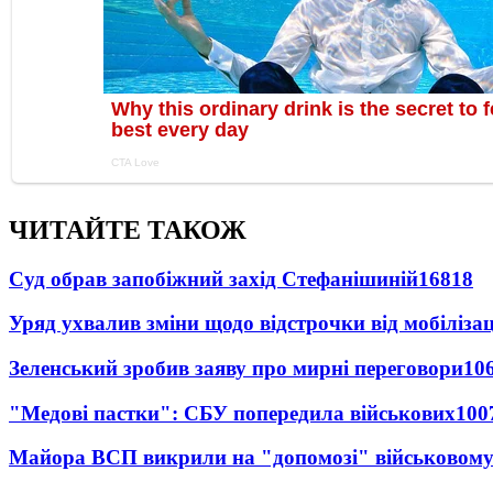
ЧИТАЙТЕ ТАКОЖ
Суд обрав запобіжний захід Стефанішиній
16818
Уряд ухвалив зміни щодо відстрочки від мобілізац
Зеленський зробив заяву про мирні переговори
10
"Медові пастки": СБУ попередила військових
100
Майора ВСП викрили на "допомозі" військовому