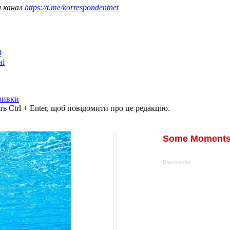
ш канал
https://t.me/korrespondentnet
9
ні
вивки
ь Ctrl + Enter, щоб повідомити про це редакцію.