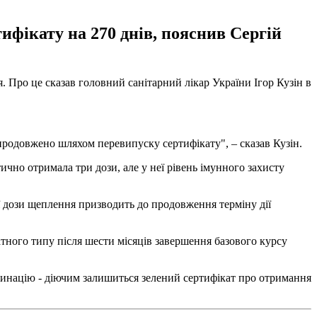
ифікату на 270 днів, пояснив Сергій
я. Про це сказав головний санітарний лікар України Ігор Кузін в
е продовжено шляхом перевипуску сертифікату", – сказав Кузін.
ично отримала три дози, але у неї рівень імунного захисту
ої дози щеплення призводить до продовження терміну дії
тного типу після шести місяців завершення базового курсу
инацію - діючим залишиться зелений сертифікат про отримання