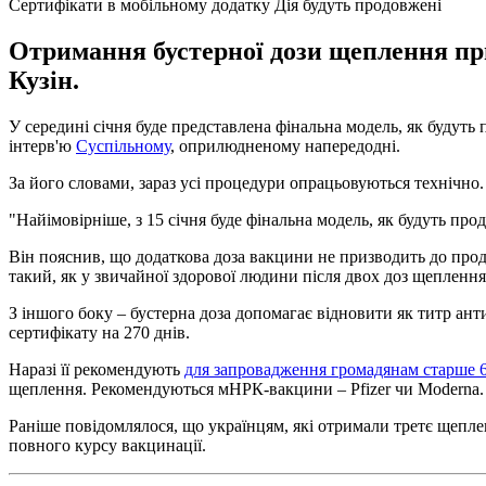
Сертифікати в мобільному додатку Дія будуть продовжені
Отримання бустерної дози щеплення при
Кузін.
У середині січня буде представлена ​​фінальна модель, як будут
інтерв'ю
Суспільному
, оприлюдненому напередодні.
За його словами, зараз усі процедури опрацьовуються технічно.
"Найімовірніше, з 15 січня буде фінальна модель, як будуть про
Він пояснив, що додаткова доза вакцини не призводить до продо
такий, як у звичайної здорової людини після двох доз щеплення
З іншого боку – бустерна доза допомагає відновити як титр ант
сертифікату на 270 днів.
Наразі її рекомендують
для запровадження громадянам старше 6
щеплення. Рекомендуються мНРК-вакцини – Pfizer чи Moderna.
Раніше повідомлялося, що українцям, які отримали третє щепл
повного курсу вакцинації.