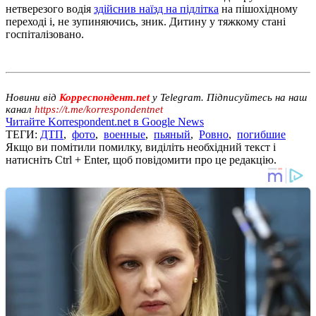
нетверезого водія
здійснив наїзд на підлітка
на пішохідному
переході і, не зупиняючись, зник. Дитину у тяжкому стані
госпіталізовано.
Новини від
Корреспондент.net
у Telegram. Підписуйтесь на наш
канал
https://t.me/korrespondentnet
Читайте Korrespondent.net в Google News
ТЕГИ:
ДТП
,
фото
,
военные
,
пьяный
,
Ровно
,
погибшие
Якщо ви помітили помилку, виділіть необхідний текст і
натисніть Ctrl + Enter, щоб повідомити про це редакцію.