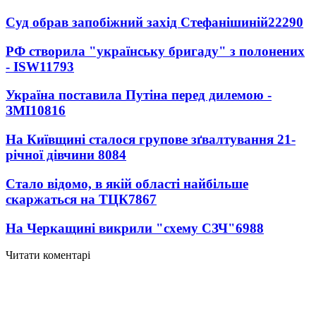
Суд обрав запобіжний захід Стефанішиній
22290
РФ створила "українську бригаду" з полонених
- ISW
11793
Україна поставила Путіна перед дилемою -
ЗМІ
10816
На Київщині сталося групове зґвалтування 21-
річної дівчини
8084
Стало відомо, в якій області найбільше
скаржаться на ТЦК
7867
На Черкащині викрили "схему СЗЧ"
6988
Читати коментарі