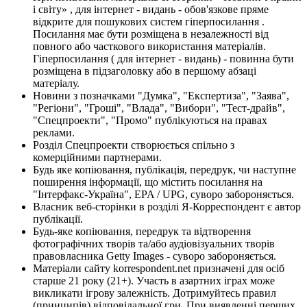
і світу» , для інтернет - видань - обов'язкове пряме
відкрите для пошукових систем гіперпосилання .
Посилання має бути розміщена в незалежності від
повного або часткового використання матеріалів.
Гіперпосилання ( для інтернет - видань) - повинна бути
розміщена в підзаголовку або в першому абзаці
матеріалу.
Новини з позначками "Думка", "Експертиза", "Заява",
"Регіони", "Гроші", "Влада", "Вибори", "Тест-драйв",
"Спецпроекти", "Промо" публікуються на правах
реклами.
Розділ Спецпроекти створюється спільно з
комерційними партнерами.
Будь яке копіювання, публікація, передрук, чи наступне
поширення інформації, що містить посилання на
"Інтерфакс-Україна", EPA / UPG, суворо забороняється.
Власник веб-сторінки в розділі Я-Корреспондент є автор
публікації.
Будь-яке копіювання, передрук та відтворення
фотографічних творів та/або аудіовізуальних творів
правовласника Getty Images - суворо забороняється.
Матеріали сайту korrespondent.net призначені для осіб
старше 21 року (21+). Участь в азартних іграх може
викликати ігрову залежність. Дотримуйтесь правил
(принципів) відповідальної гри. При виявленні перших