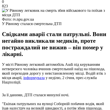
0
823
Фото: rv.npu.gov.ua
У Рівному сталася смертельна ДТП
Свідками аварії стали патрульні. Вони
негайно викликали медиків, проте
постраждалий не вижив – він помер у
лікарні.
У місті Рівному легковий автомобіль Audi під керуванням
нетверезого чоловіка вчинив смертельний наїзд на пішохода,
який переходив дорогу у невстановленому місці. Водій втік з
місця аварії,
інформувала
у неділю, 2 січня, прес-служба
Нацполіції.
За її даними, ДТП сталася минулої ночі.
"Екіпаж патрульних на вулиці Соборній побачив водія, який
їхав назустріч на великій швидкості, а потім збив пішохода.