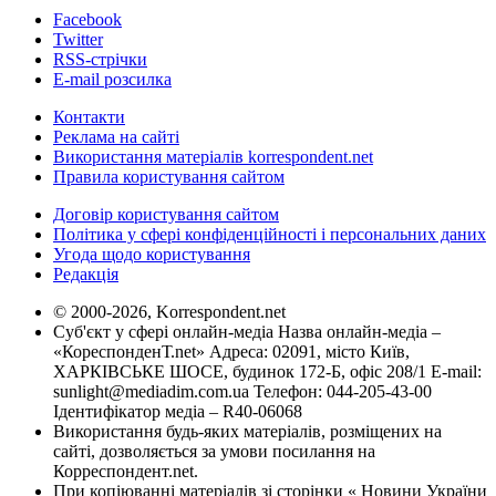
Facebook
Twitter
RSS-стрічки
E-mail розсилка
Контакти
Реклама на сайті
Використання матеріалів korrespondent.net
Правила користування сайтом
Договір користування сайтом
Політика у сфері конфіденційності і персональних даних
Угода щодо користування
Редакція
© 2000-2026, Korrespondent.net
Суб'єкт у сфері онлайн-медіа Назва онлайн-медіа –
«КореспонденТ.net» Адреса: 02091, місто Київ,
ХАРКІВСЬКЕ ШОСЕ, будинок 172-Б, офіс 208/1 E-mail:
sunlight@mediadim.com.ua
Телефон: 044-205-43-00
Ідентифікатор медіа – R40-06068
Використання будь-яких матеріалів, розміщених на
сайті, дозволяється за умови посилання на
Корреспондент.net.
При копіюванні матеріалів зі сторінки « Новини України