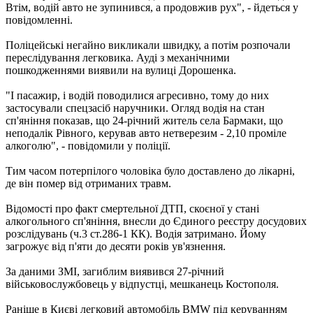
Втім, водій авто не зупинився, а продовжив рух", - йдеться у
повідомленні.
Поліцейські негайно викликали швидку, а потім розпочали
переслідування легковика. Ауді з механічними
пошкодженнями виявили на вулиці Дорошенка.
"І пасажир, і водій поводилися агресивно, тому до них
застосували спецзасіб наручники. Огляд водія на стан
сп'яніння показав, що 24-річний житель села Бармаки, що
неподалік Рівного, керував авто нетверезим - 2,10 проміле
алкоголю", - повідомили у поліції.
Тим часом потерпілого чоловіка було доставлено до лікарні,
де він помер від отриманих травм.
Відомості про факт смертельної ДТП, скоєної у стані
алкогольного сп'яніння, внесли до Єдиного реєстру досудових
розслідувань (ч.3 ст.286-1 КК). Водія затримано. Йому
загрожує від п'яти до десяти років ув'язнення.
За даними ЗМІ, загиблим виявився 27-річний
військовослужбовець у відпустці, мешканець Костополя.
Раніше в Києві легковий автомобіль BMW під керуванням