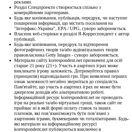
реклами.
Розділ Спецпроекти створюється спільно з
комерційними партнерами.
Будь яке копіювання, публікація, передрук, чи наступне
поширення інформації, що містить посилання на
"Інтерфакс-Україна", EPA / UPG, суворо забороняється.
Власник веб-сторінки в розділі Я-Корреспондент є автор
публікації.
Будь-яке копіювання, передрук та відтворення
фотографічних творів та/або аудіовізуальних творів
правовласника Getty Images - суворо забороняється.
Матеріали сайту korrespondent.net призначені для осіб
старше 21 року (21+). Участь в азартних іграх може
викликати ігрову залежність. Дотримуйтесь правил
(принципів) відповідальної гри. При виявленні перших
ознак залежності негайно зверніться до спеціаліста.
Пам'ятайте, що участь в азартних іграх не може бути
джерелом доходів або альтернативою роботі.
Інформаційний ресурс korrespondent.net не проводить
ігри на реальні та/або віртуальні гроші, також сайт не
приймає ні в якій формі оплату ставок та інших
платежів, які пов’язані/можуть бути пов’язані з
азартними іграми, букмекерами чи тоталізаторами. Будь-
які матеріали на інформаційному ресурсі
korrespondent.net публікуються виключно в