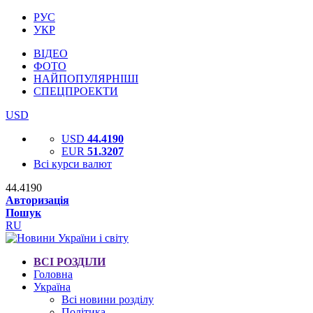
РУС
УКР
ВІДЕО
ФОТО
НАЙПОПУЛЯРНІШІ
СПЕЦПРОЕКТИ
USD
USD
44.4190
EUR
51.3207
Всі курси валют
44.4190
Авторизація
Пошук
RU
ВСІ РОЗДІЛИ
Головна
Україна
Всі новини розділу
Політика