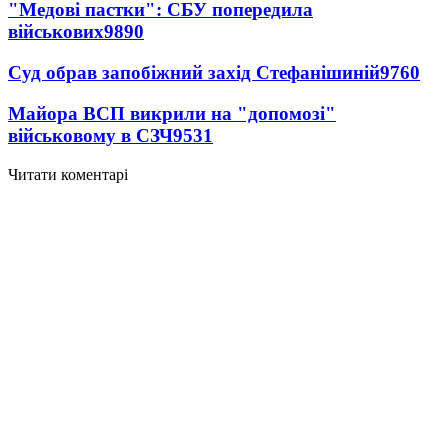
"Медові пастки": СБУ попередила
військових
9890
Суд обрав запобіжний захід Стефанішиній
9760
Майора ВСП викрили на "допомозі"
військовому в СЗЧ
9531
Читати коментарі