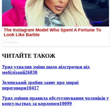
ЧИТАЙТЕ ТАКОЖ
Уряд ухвалив зміни щодо відстрочки від
мобілізації
26830
Зеленський зробив заяву про мирні
переговори
10417
Уряд змінив правила обслуговування чоловіків у
консульствах за кордоном
10099