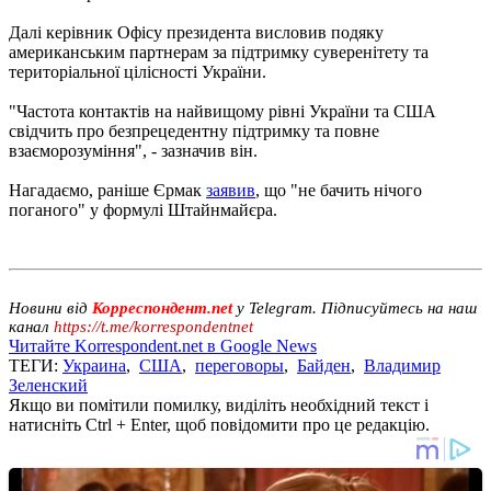
Далі керівник Офісу президента висловив подяку
американським партнерам за підтримку суверенітету та
територіальної цілісності України.
"Частота контактів на найвищому рівні України та США
свідчить про безпрецедентну підтримку та повне
взаєморозуміння", - зазначив він.
Нагадаємо, раніше Єрмак
заявив
, що "не бачить нічого
поганого" у формулі Штайнмайєра.
Новини від
Корреспондент.net
у Telegram. Підписуйтесь на наш
канал
https://t.me/korrespondentnet
Читайте Korrespondent.net в Google News
ТЕГИ:
Украина
,
США
,
переговоры
,
Байден
,
Владимир
Зеленский
Якщо ви помітили помилку, виділіть необхідний текст і
натисніть Ctrl + Enter, щоб повідомити про це редакцію.