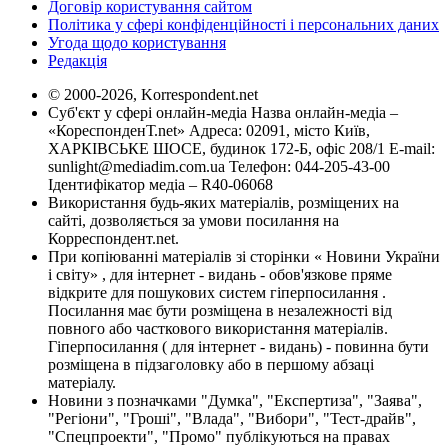
Договір користування сайтом
Політика у сфері конфіденційності і персональних даних
Угода щодо користування
Редакція
© 2000-2026, Korrespondent.net
Суб'єкт у сфері онлайн-медіа Назва онлайн-медіа –
«КореспонденТ.net» Адреса: 02091, місто Київ,
ХАРКІВСЬКЕ ШОСЕ, будинок 172-Б, офіс 208/1 E-mail:
sunlight@mediadim.com.ua
Телефон: 044-205-43-00
Ідентифікатор медіа – R40-06068
Використання будь-яких матеріалів, розміщених на
сайті, дозволяється за умови посилання на
Корреспондент.net.
При копіюванні матеріалів зі сторінки « Новини України
і світу» , для інтернет - видань - обов'язкове пряме
відкрите для пошукових систем гіперпосилання .
Посилання має бути розміщена в незалежності від
повного або часткового використання матеріалів.
Гіперпосилання ( для інтернет - видань) - повинна бути
розміщена в підзаголовку або в першому абзаці
матеріалу.
Новини з позначками "Думка", "Експертиза", "Заява",
"Регіони", "Гроші", "Влада", "Вибори", "Тест-драйв",
"Спецпроекти", "Промо" публікуються на правах