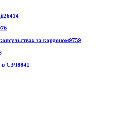
ії
26414
076
 консульствах за кордоном
9759
8
 в СЗЧ
8841