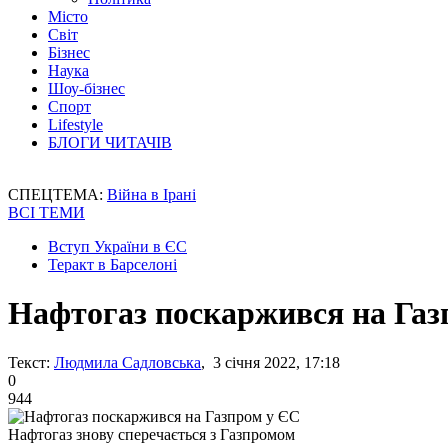
Місто
Світ
Бізнес
Наука
Шоу-бізнес
Спорт
Lifestyle
БЛОГИ ЧИТАЧІВ
СПЕЦТЕМА:
Війна в Ірані
ВСІ ТЕМИ
Вступ України в ЄС
Теракт в Барселоні
Нафтогаз поскаржився на Газ
Текст:
Людмила Садловська
, 3 січня 2022, 17:18
0
944
Нафтогаз знову сперечається з Газпромом