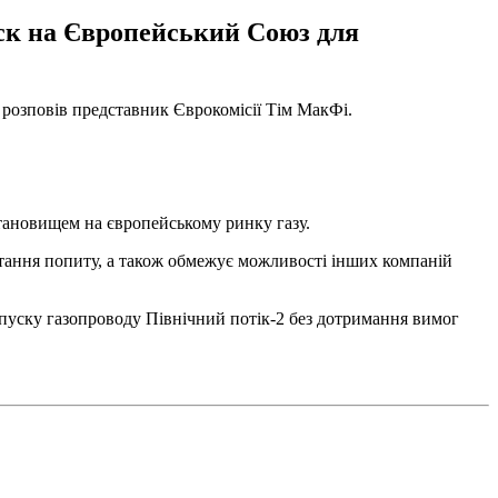
иск на Європейський Союз для
розповів представник Єврокомісії Тім МакФі.
тановищем на європейському ринку газу.
тання попиту, а також обмежує можливості інших компаній
пуску газопроводу Північний потік-2 без дотримання вимог