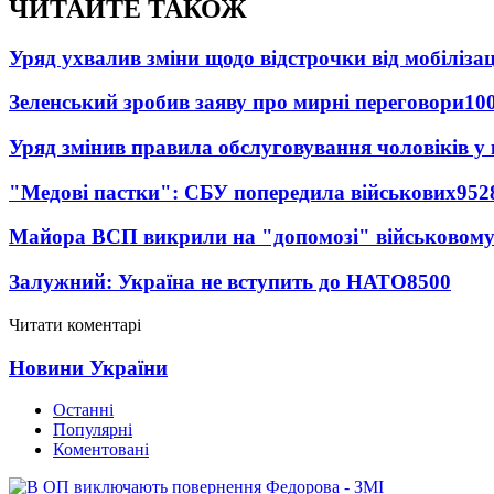
ЧИТАЙТЕ ТАКОЖ
Уряд ухвалив зміни щодо відстрочки від мобілізац
Зеленський зробив заяву про мирні переговори
10
Уряд змінив правила обслуговування чоловіків у
"Медові пастки": СБУ попередила військових
952
Майора ВСП викрили на "допомозі" військовому
Залужний: Україна не вступить до НАТО
8500
Читати коментарі
Новини України
Останні
Популярні
Коментовані