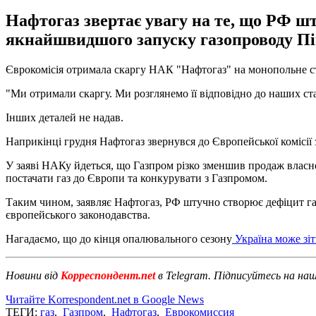
Нафтогаз звертає увагу на те, що РФ ш
якнайшвидшого запуску газопроводу Пі
Єврокомісія отримала скаргу НАК "Нафтогаз" на монопольне ст
"Ми отримали скаргу. Ми розглянемо її відповідно до наших ст
Інших деталей не надав.
Наприкінці грудня Нафтогаз звернувся до Європейської комісі
У заяві НАКу йдеться, що Газпром різко зменшив продаж власн
постачати газ до Європи та конкурувати з Газпромом.
Таким чином, заявляє Нафтогаз, РФ штучно створює дефіцит г
європейського законодавства.
Нагадаємо, що до кінця опалювального сезону
Україна може зіт
Новини від
Корреспондент.net
в Telegram. Підписуйтесь на на
Читайте Korrespondent.net в Google News
ТЕГИ:
газ
,
Газпром
,
Нафтогаз
,
Еврокомиссия