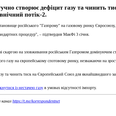
тучно створює дефіцит газу та чинить т
внічний потік-2.
ановище російського "Газпрому" на газовому ринку Євросоюзу, 
андартних процедур", – підтвердив МакФі 3 січня.
ї зі скаргою на зловживання російським Газпромом домінуючим с
ого газу на європейському спотовому ринку, незважаючи на зрос
азу та чинить тиск на Європейський Союз для якнайшвидшого за
кнутися із нестачею газу
в умовах відсутності імпорту.
ш канал
https://t.me/korrespondentnet