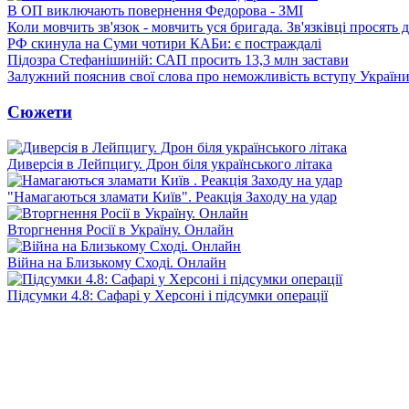
В ОП виключають повернення Федорова - ЗМІ
Коли мовчить зв'язок - мовчить уся бригада. Зв'язківці просять
РФ скинула на Суми чотири КАБи: є постраждалі
Підозра Стефанішиній: САП просить 13,3 млн застави
Залужний пояснив свої слова про неможливість вступу Украї
Сюжети
Диверсія в Лейпцигу. Дрон біля українського літака
"Намагаються зламати Київ". Реакція Заходу на удар
Вторгнення Росії в Україну. Онлайн
Війна на Близькому Сході. Онлайн
Підсумки 4.8: Сафарі у Херсоні і підсумки операції